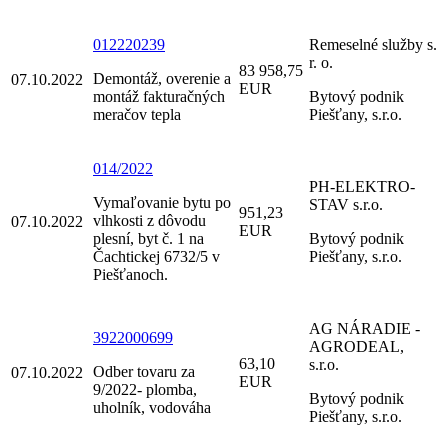
012220239
Remeselné služby s.
r. o.
83 958,75
Demontáž, overenie a
07.10.2022
EUR
montáž fakturačných
Bytový podnik
meračov tepla
Piešťany, s.r.o.
014/2022
PH-ELEKTRO-
Vymaľovanie bytu po
STAV s.r.o.
951,23
vlhkosti z dôvodu
07.10.2022
EUR
plesní, byt č. 1 na
Bytový podnik
Čachtickej 6732/5 v
Piešťany, s.r.o.
Piešťanoch.
AG NÁRADIE -
3922000699
AGRODEAL,
63,10
s.r.o.
Odber tovaru za
07.10.2022
EUR
9/2022- plomba,
Bytový podnik
uholník, vodováha
Piešťany, s.r.o.