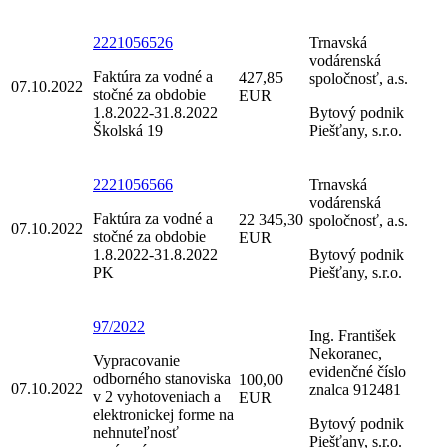
2221056526
Trnavská
vodárenská
Faktúra za vodné a
427,85
spoločnosť, a.s.
07.10.2022
stočné za obdobie
EUR
1.8.2022-31.8.2022
Bytový podnik
Školská 19
Piešťany, s.r.o.
2221056566
Trnavská
vodárenská
Faktúra za vodné a
22 345,30
spoločnosť, a.s.
07.10.2022
stočné za obdobie
EUR
1.8.2022-31.8.2022
Bytový podnik
PK
Piešťany, s.r.o.
97/2022
Ing. František
Nekoranec,
Vypracovanie
evidenčné číslo
odborného stanoviska
100,00
07.10.2022
znalca 912481
v 2 vyhotoveniach a
EUR
elektronickej forme na
Bytový podnik
nehnuteľnosť
Piešťany, s.r.o.