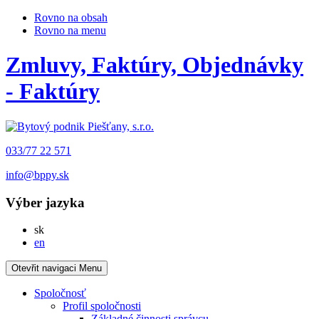
Rovno na obsah
Rovno na menu
Zmluvy, Faktúry, Objednávky
- Faktúry
033/77 22 571
info@bppy.sk
Výber jazyka
Slovensky
sk
English
en
Otevřit navigaci
Menu
Spoločnosť
Profil spoločnosti
Základné činnosti správcu