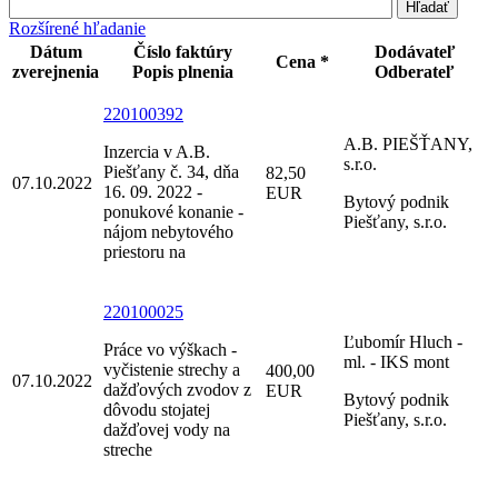
Rozšírené hľadanie
Dátum
Číslo faktúry
Dodávateľ
Cena *
zverejnenia
Popis plnenia
Odberateľ
220100392
A.B. PIEŠŤANY,
Inzercia v A.B.
s.r.o.
Piešťany č. 34, dňa
82,50
07.10.2022
16. 09. 2022 -
EUR
Bytový podnik
ponukové konanie -
Piešťany, s.r.o.
nájom nebytového
priestoru na
220100025
Ľubomír Hluch -
Práce vo výškach -
ml. - IKS mont
vyčistenie strechy a
400,00
07.10.2022
dažďových zvodov z
EUR
Bytový podnik
dôvodu stojatej
Piešťany, s.r.o.
dažďovej vody na
streche