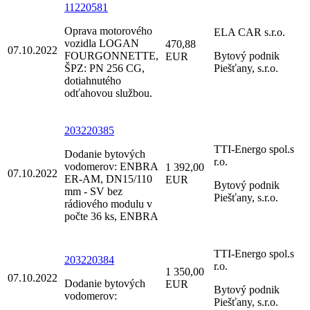
11220581
Oprava motorového
ELA CAR s.r.o.
vozidla LOGAN
470,88
07.10.2022
FOURGONNETTE,
Bytový podnik
EUR
ŠPZ: PN 256 CG,
Piešťany, s.r.o.
dotiahnutého
odťahovou službou.
203220385
TTI-Energo spol.s
Dodanie bytových
r.o.
vodomerov: ENBRA
1 392,00
07.10.2022
ER-AM, DN15/110
EUR
Bytový podnik
mm - SV bez
Piešťany, s.r.o.
rádiového modulu v
počte 36 ks, ENBRA
TTI-Energo spol.s
203220384
r.o.
1 350,00
07.10.2022
Dodanie bytových
EUR
Bytový podnik
vodomerov:
Piešťany, s.r.o.