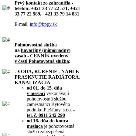
Prvý kontakt zo zahraničia -
telefón: +421 33 77 22 571, +421
33 77 22 589, +421 33 79 14 831
E-mail:
info@bppy.sk
Pohotovostná služba
na
havarijný (mimoriadny)
zásah - CENNÍK uvedený
v časti Pohotovotná služba
:
- VODA, KÚRENIE - NÁHLE
PRASKNUTIE RADIÁTORA,
KANALIZÁCIA
od 01. do 15. dňa
v mesiaci
vykonávajú
pohotovostnú službu
zamestnanci Bytového
podniku Piešťany, s.r.o. -
tel. č. 0911 242 290
od 16. dňa do konca
mesiaca
je pohotovostná
služba zabezpečená