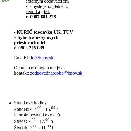
externým dodávateľom
v zmysle jeho platného
cenníka
-
tel.
č. 0907 681 226
- KURIČ (dodávka ÚK, TÚV
v bytoch a nebytových
priestoroch): tel.
č. 0903 225 089
Email:
info@bppy.sk
Ochrana osobných údajov -
kontakt:
zodpovednaosoba@bppy.sk
Stránkové hodiny
00
00
Pondelok: 7.
- 15.
h
Utorok: nestránkový deň
00
00
Streda: 7.
- 17.
h
00
30
Štvrtok: 7.
- 11.
h