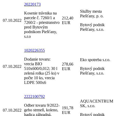
20220173
Služby mesta
Kosenie trávnika na
Piešťany, p. o.
parcele č. 7260/1 a
212,40
07.10.2022
7260/2 - priestranstvo
EUR
Bytový podnik
pred Bytovým
Piešťany, s.r.o.
podnikom Piešťany,
s.r.o
1020226355
Dodanie tovaru:
Eko spotreba s.r.o.
vrecia BIO
278,66
07.10.2022
510x600/0,012; 30 l
Bytový podnik
EUR
zelená rolka (25 ks) v
Piešťany, s.r.o.
počte 10 ks, vrecia
LDPE 500x6
2222100792
AQUACENTRUM
Odber tovaru 9/2022-
SK, s.r.o.
191,78
gebo strmeň, koleno,
07.10.2022
EUR
hadica záhradná,
Bytový podnik