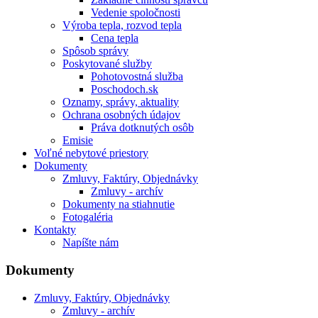
Vedenie spoločnosti
Výroba tepla, rozvod tepla
Cena tepla
Spôsob správy
Poskytované služby
Pohotovostná služba
Poschodoch.sk
Oznamy, správy, aktuality
Ochrana osobných údajov
Práva dotknutých osôb
Emisie
Voľné nebytové priestory
Dokumenty
Zmluvy, Faktúry, Objednávky
Zmluvy - archív
Dokumenty na stiahnutie
Fotogaléria
Kontakty
Napíšte nám
Dokumenty
Zmluvy, Faktúry, Objednávky
Zmluvy - archív