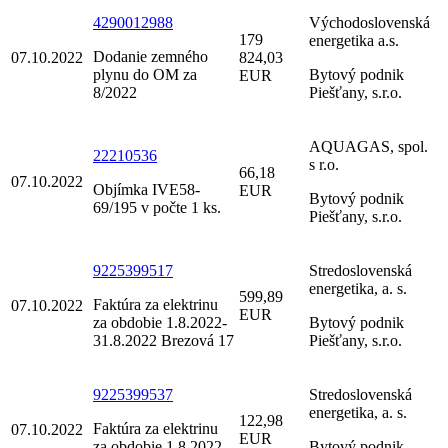
4290012988
Východoslovenská
179
energetika a.s.
Dodanie zemného
07.10.2022
824,03
plynu do OM za
Bytový podnik
EUR
8/2022
Piešťany, s.r.o.
AQUAGAS, spol.
22210536
s r.o.
66,18
07.10.2022
Objímka IVE58-
EUR
Bytový podnik
69/195 v počte 1 ks.
Piešťany, s.r.o.
9225399517
Stredoslovenská
energetika, a. s.
599,89
Faktúra za elektrinu
07.10.2022
EUR
za obdobie 1.8.2022-
Bytový podnik
31.8.2022 Brezová 17
Piešťany, s.r.o.
9225399537
Stredoslovenská
energetika, a. s.
122,98
Faktúra za elektrinu
07.10.2022
EUR
za obdobie 1.8.2022-
Bytový podnik