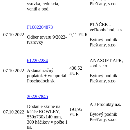
vsuvka, redukcia,
Piešťany, s.r.o.
ventil a pod.
PTÁČEK -
F1602204873
veľkoobchod, a.s.
07.10.2022
9,11 EUR
Odber tovaru 9/2022-
Bytový podnik
tvarovky
Piešťany, s.r.o.
612202284
ANASOFT APR,
spol. s r.o.
430,52
Aktaualizačný
07.10.2022
EUR
poplatok + webportál
Bytový podnik
Poschodoch.sk
Piešťany, s.r.o.
202207845
A J Produkty a.s.
Dodanie skrine na
191,95
kľúče ROWLEY,
07.10.2022
Bytový podnik
EUR
550x730x140 mm,
Piešťany, s.r.o.
300 háčikov v počte 1
ks.