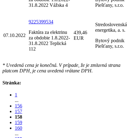
31.8.2022 Vážska 4
Piešťany, s.r.o.
9225399534
Stredoslovenská
energetika, a. s.
Faktúra za elektrinu
439,46
07.10.2022
za obdobie 1.8.2022-
EUR
Bytový podnik
31.8.2022 Teplická
Piešťany, s.r.o.
112
* Uvedená cena je konečná. V prípade, že je zmluvná strana
platcom DPH, je cena uvedená vrátane DPH.
Stránka:
1
...
156
157
158
159
160
...