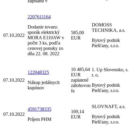
zapísanú v
2207611164
DOMOSS
Dodanie tovaru:
TECHNIKA, a.s.
sporák elektrický
585,00
07.10.2022
MORA E110AW v
EUR
Bytový podnik
počte 3 ks, podľa
Piešťany, s.r.o.
cenovej ponuky zo
dňa 22. 08. 2022
10 485,64
1. Up Slovensko, s.
122048325
EUR
r. o.
07.10.2022
zaplatené
Nákup jedálnych
Bytový podnik
zálohovou
kupónov
Piešťany, s.r.o.
fa
SLOVNAFT, a.s.
4591738335
169,14
07.10.2022
Bytový podnik
EUR
Príjem PHM
Piešťany, s.r.o.