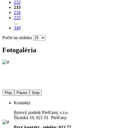
232
233
234
235
...
349
Počet na stránku
Fotogaléria
Play
Pause
Stop
Kontakty
Bytový podnik Piešťany, s.r.o.
Školská 19, 921 01 Piešťany
Prvý kontakt - telefón: 033 77