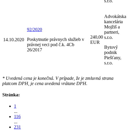
s.r.o.
Advokátska
kancelária
Mojžiš a
92/2020
partneri,
240,00
s.r.o.
Poskytnutie právnych služieb v
14.10.2020
EUR
právnej veci pod č.k. 4Cb
Bytový
26/2017
podnik
Piešťany,
s.r.o.
* Uvedená cena je konečná. V prípade, že je zmluvná strana
platcom DPH, je cena uvedená vrátane DPH.
Stránka:
1
...
116
...
231