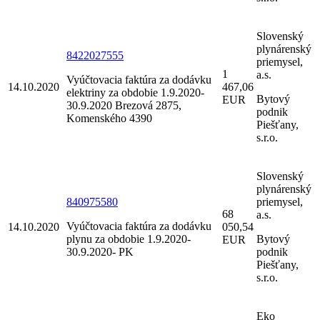
Slovenský
plynárenský
8422027555
priemysel,
1
a.s.
Vyúčtovacia faktúra za dodávku
14.10.2020
467,06
elektriny za obdobie 1.9.2020-
Bytový
EUR
30.9.2020 Brezová 2875,
podnik
Komenského 4390
Piešťany,
s.r.o.
Slovenský
plynárenský
840975580
priemysel,
68
a.s.
Vyúčtovacia faktúra za dodávku
14.10.2020
050,54
plynu za obdobie 1.9.2020-
Bytový
EUR
30.9.2020- PK
podnik
Piešťany,
s.r.o.
Eko