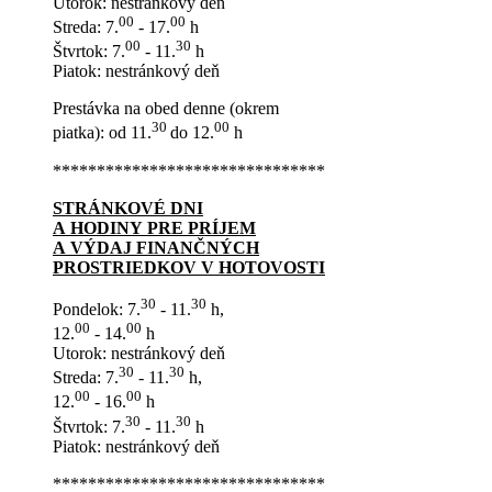
Utorok: nestránkový deň
00
00
Streda: 7.
- 17.
h
00
30
Štvrtok: 7.
- 11.
h
Piatok: nestránkový deň
Prestávka na obed denne (okrem
30
00
piatka): od 11.
do 12.
h
*******************************
STRÁNKOVÉ DNI
A HODINY PRE PRÍJEM
A VÝDAJ FINANČNÝCH
PROSTRIEDKOV V HOTOVOSTI
30
30
Pondelok: 7.
- 11.
h,
00
00
12.
- 14.
h
Utorok: nestránkový deň
30
30
Streda: 7.
- 11.
h,
00
00
12.
- 16.
h
30
30
Štvrtok: 7.
- 11.
h
Piatok: nestránkový deň
*******************************