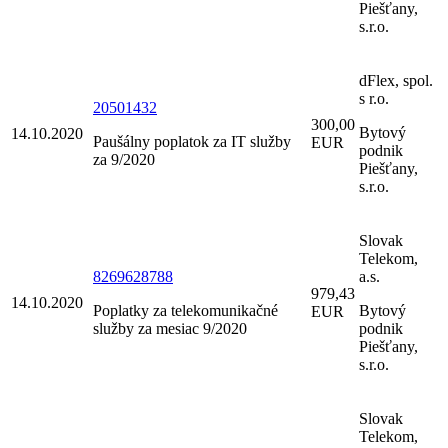
Piešťany,
s.r.o.
dFlex, spol.
s r.o.
20501432
300,00
Bytový
14.10.2020
Paušálny poplatok za IT služby
EUR
podnik
za 9/2020
Piešťany,
s.r.o.
Slovak
Telekom,
8269628788
a.s.
979,43
14.10.2020
Poplatky za telekomunikačné
Bytový
EUR
služby za mesiac 9/2020
podnik
Piešťany,
s.r.o.
Slovak
Telekom,