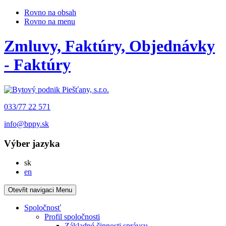
Rovno na obsah
Rovno na menu
Zmluvy, Faktúry, Objednávky
- Faktúry
033/77 22 571
info@bppy.sk
Výber jazyka
Slovensky
sk
English
en
Otevřit navigaci
Menu
Spoločnosť
Profil spoločnosti
Základné činnosti správcu