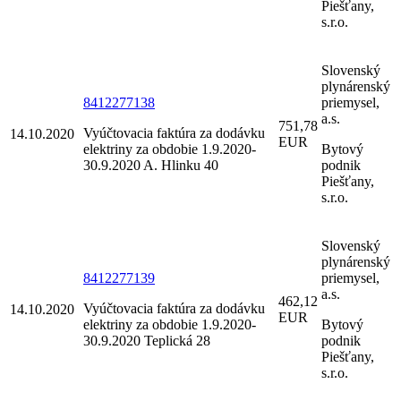
Piešťany,
s.r.o.
Slovenský
plynárenský
8412277138
priemysel,
a.s.
751,78
Vyúčtovacia faktúra za dodávku
14.10.2020
EUR
elektriny za obdobie 1.9.2020-
Bytový
30.9.2020 A. Hlinku 40
podnik
Piešťany,
s.r.o.
Slovenský
plynárenský
8412277139
priemysel,
a.s.
462,12
Vyúčtovacia faktúra za dodávku
14.10.2020
EUR
elektriny za obdobie 1.9.2020-
Bytový
30.9.2020 Teplická 28
podnik
Piešťany,
s.r.o.