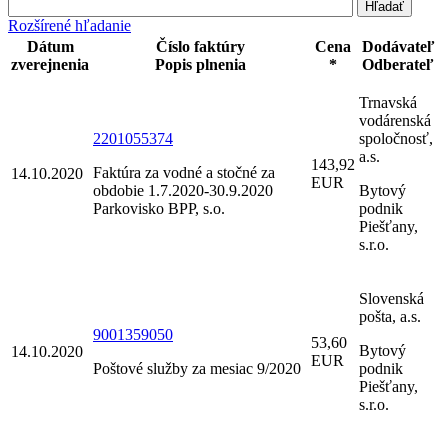
Rozšírené hľadanie
Dátum
Číslo faktúry
Cena
Dodávateľ
zverejnenia
Popis plnenia
*
Odberateľ
Trnavská
vodárenská
2201055374
spoločnosť,
a.s.
143,92
Faktúra za vodné a stočné za
14.10.2020
EUR
obdobie 1.7.2020-30.9.2020
Bytový
Parkovisko BPP, s.o.
podnik
Piešťany,
s.r.o.
Slovenská
pošta, a.s.
9001359050
53,60
Bytový
14.10.2020
EUR
Poštové služby za mesiac 9/2020
podnik
Piešťany,
s.r.o.