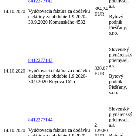
8412277142
priemysel,
a.s.
384,24
Vyúčtovacia faktúra za dodávku
14.10.2020
EUR
elektriny za obdobie 1.9.2020-
Bytový
30.9.2020 Komenského 4532
podnik
Piešťany,
s.r.o.
Slovenský
plynárenský
8412277143
priemysel,
a.s.
820,07
Vyúčtovacia faktúra za dodávku
14.10.2020
EUR
elektriny za obdobie 1.9.2020-
Bytový
30.9.2020 Royova 1655
podnik
Piešťany,
s.r.o.
Slovenský
plynárenský
8412277144
priemysel,
2
a.s.
Vyúčtovacia faktúra za dodávku
14.10.2020
129,80
elektriny za obdobie 1.9.2020-
Bytový
EUR