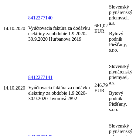
Slovenský
plynárenský
8412277140
priemysel,
a.s.
661,02
Vyúčtovacia faktúra za dodávku
14.10.2020
EUR
elektriny za obdobie 1.9.2020-
Bytový
30.9.2020 Hurbanova 2619
podnik
Piešťany,
s.r.o.
Slovenský
plynárenský
8412277141
priemysel,
a.s.
246,79
Vyúčtovacia faktúra za dodávku
14.10.2020
EUR
elektriny za obdobie 1.9.2020-
Bytový
30.9.2020 Javorová 2892
podnik
Piešťany,
s.r.o.
Slovenský
plynárenský