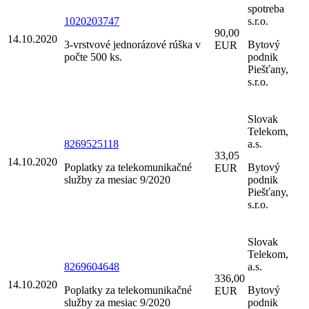
spotreba
1020203747
s.r.o.
90,00
14.10.2020
3-vrstvové jednorázové rúška v
Bytový
EUR
počte 500 ks.
podnik
Piešťany,
s.r.o.
Slovak
Telekom,
8269525118
a.s.
33,05
14.10.2020
Poplatky za telekomunikačné
Bytový
EUR
služby za mesiac 9/2020
podnik
Piešťany,
s.r.o.
Slovak
Telekom,
8269604648
a.s.
336,00
14.10.2020
Poplatky za telekomunikačné
Bytový
EUR
služby za mesiac 9/2020
podnik