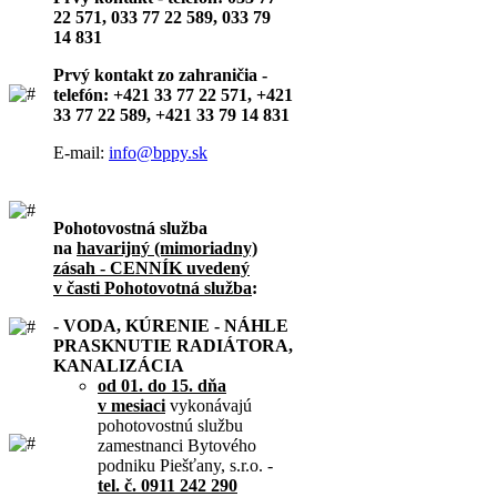
22 571, 033 77 22 589, 033 79
14 831
Prvý kontakt zo zahraničia -
telefón: +421 33 77 22 571, +421
33 77 22 589, +421 33 79 14 831
E-mail:
info@bppy.sk
Pohotovostná služba
na
havarijný (mimoriadny)
zásah - CENNÍK uvedený
v časti Pohotovotná služba
:
- VODA, KÚRENIE - NÁHLE
PRASKNUTIE RADIÁTORA,
KANALIZÁCIA
od 01. do 15. dňa
v mesiaci
vykonávajú
pohotovostnú službu
zamestnanci Bytového
podniku Piešťany, s.r.o. -
tel. č. 0911 242 290