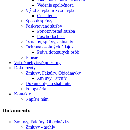
Vedenie spoločnosti
Výroba tepla, rozvod tepla
Cena tepla
Spôsob správy
Poskytované služby
Pohotovostná služba
Poschodoch.sk
Oznamy, správy, aktuality
Ochrana osobných údajov
Práva dotknutých osôb
Emisie
Voľné nebytové priestory
Dokumenty
Zmluvy, Faktúry, Objednávky
Zmluvy - archív
Dokumenty na stiahnutie
Fotogaléria
Kontakty
Napíšte nám
Dokumenty
Zmluvy, Faktúry, Objednávky
Zmluvy - archív