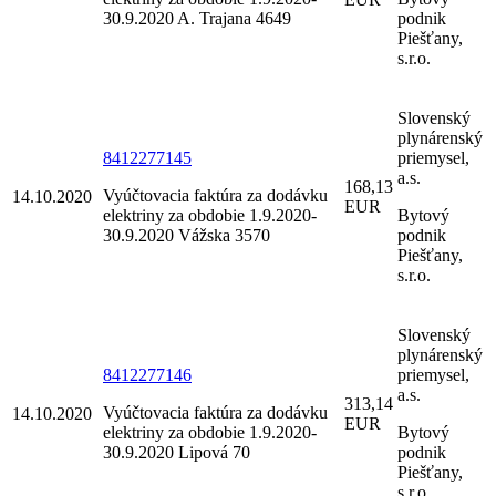
30.9.2020 A. Trajana 4649
podnik
Piešťany,
s.r.o.
Slovenský
plynárenský
8412277145
priemysel,
a.s.
168,13
Vyúčtovacia faktúra za dodávku
14.10.2020
EUR
elektriny za obdobie 1.9.2020-
Bytový
30.9.2020 Vážska 3570
podnik
Piešťany,
s.r.o.
Slovenský
plynárenský
8412277146
priemysel,
a.s.
313,14
Vyúčtovacia faktúra za dodávku
14.10.2020
EUR
elektriny za obdobie 1.9.2020-
Bytový
30.9.2020 Lipová 70
podnik
Piešťany,
s.r.o.