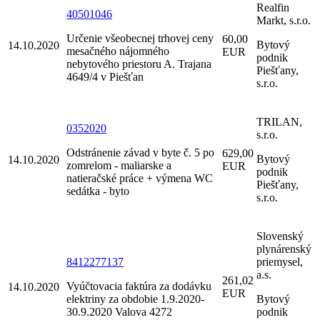
Realfin
40501046
Markt, s.r.o.
Určenie všeobecnej trhovej ceny
60,00
Bytový
14.10.2020
mesačného nájomného
EUR
podnik
nebytového priestoru A. Trajana
Piešťany,
4649/4 v Piešťan
s.r.o.
TRILAN,
0352020
s.r.o.
Odstránenie závad v byte č. 5 po
629,00
Bytový
14.10.2020
zomrelom - maliarske a
EUR
podnik
natieračské práce + výmena WC
Piešťany,
sedátka - byto
s.r.o.
Slovenský
plynárenský
8412277137
priemysel,
a.s.
261,02
Vyúčtovacia faktúra za dodávku
14.10.2020
EUR
elektriny za obdobie 1.9.2020-
Bytový
30.9.2020 Valova 4272
podnik