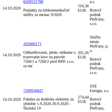
8269521788
a.s.
516,36
14.10.2020
Poplatky za telekomunikačné
Bytový
EUR
služby za mesiac 9/2020
podnik
Piešťany,
s.r.o.
Služby
mesta
202000173
Piešťany, p.
o.
Odburiňovanie, pletie, strihanie a
201,26
14.10.2020
tvarovanie krov na parcele
EUR
Bytový
7260/1 a 7260/2 pred BPP, s.r.o.
podnik
za me
Piešťany,
s.r.o.
ZSE
7200930847
Energia, a.s.
274,44
Faktúra za dodávku elektriny za
Bytový
14.10.2020
EUR
obdobie 1.9.2020-30.9.2020 -
podnik
Školská 19
Piešťany,