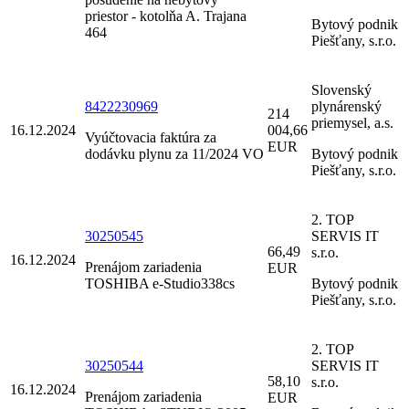
priestor - kotolňa A. Trajana
Bytový podnik
464
Piešťany, s.r.o.
Slovenský
8422230969
plynárenský
214
priemysel, a.s.
16.12.2024
004,66
Vyúčtovacia faktúra za
EUR
dodávku plynu za 11/2024 VO
Bytový podnik
Piešťany, s.r.o.
2. TOP
30250545
SERVIS IT
66,49
s.r.o.
16.12.2024
Prenájom zariadenia
EUR
TOSHIBA e-Studio338cs
Bytový podnik
Piešťany, s.r.o.
2. TOP
30250544
SERVIS IT
58,10
s.r.o.
16.12.2024
Prenájom zariadenia
EUR