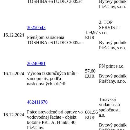
TOSHIBA eSTUDIO 3005ac
Bytový podnik
Piešťany, s.r.o.
2. TOP
30250543
SERVIS IT
159,97
s.r.o.
16.12.2024
Prenájom zariadenia
EUR
TOSHIBA eSTUDIO 3005ac
Bytový podnik
Piešťany, s.r.o.
20240981
PN print s.r.o.
57,60
Výroba fakturačných kníh -
16.12.2024
Bytový podnik
EUR
samoprepis, podľa
Piešťany, s.r.o.
nasledovných kritérií:
Trnavská
482411670
vodárenská
spoločnosť,
Práce prevedené pri oprave vo
601,56
16.12.2024
a.s.
vodovodnej šachte - objekt
EUR
kotolne PK1 A. Hlinku 40,
Bytový podnik
Piešťany.