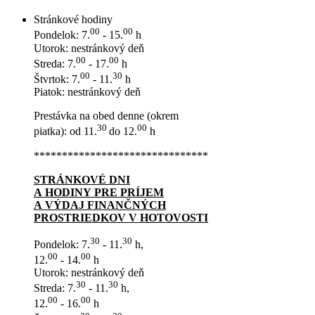
Stránkové hodiny
00
00
Pondelok: 7.
- 15.
h
Utorok: nestránkový deň
00
00
Streda: 7.
- 17.
h
00
30
Štvrtok: 7.
- 11.
h
Piatok: nestránkový deň
Prestávka na obed denne (okrem
30
00
piatka): od 11.
do 12.
h
*******************************
STRÁNKOVÉ DNI
A HODINY PRE PRÍJEM
A VÝDAJ FINANČNÝCH
PROSTRIEDKOV V HOTOVOSTI
30
30
Pondelok: 7.
- 11.
h,
00
00
12.
- 14.
h
Utorok: nestránkový deň
30
30
Streda: 7.
- 11.
h,
00
00
12.
- 16.
h