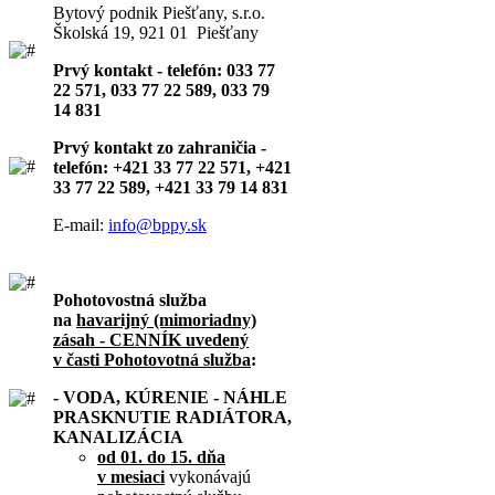
Bytový podnik Piešťany, s.r.o.
Školská 19, 921 01 Piešťany
Prvý kontakt - telefón: 033 77
22 571, 033 77 22 589, 033 79
14 831
Prvý kontakt zo zahraničia -
telefón: +421 33 77 22 571, +421
33 77 22 589, +421 33 79 14 831
E-mail:
info@bppy.sk
Pohotovostná služba
na
havarijný (mimoriadny)
zásah - CENNÍK uvedený
v časti Pohotovotná služba
:
- VODA, KÚRENIE - NÁHLE
PRASKNUTIE RADIÁTORA,
KANALIZÁCIA
od 01. do 15. dňa
v mesiaci
vykonávajú