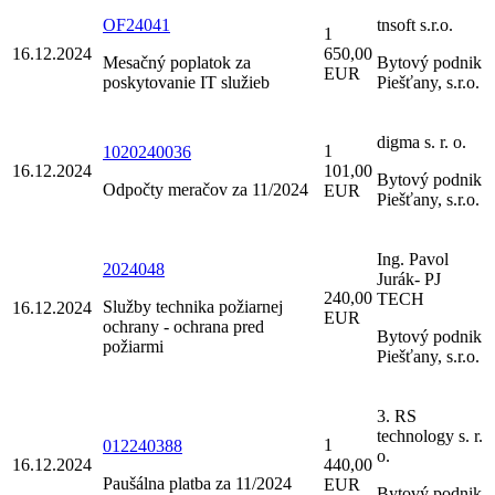
OF24041
tnsoft s.r.o.
1
16.12.2024
650,00
Mesačný poplatok za
Bytový podnik
EUR
poskytovanie IT služieb
Piešťany, s.r.o.
digma s. r. o.
1
1020240036
16.12.2024
101,00
Bytový podnik
Odpočty meračov za 11/2024
EUR
Piešťany, s.r.o.
Ing. Pavol
2024048
Jurák- PJ
240,00
TECH
Služby technika požiarnej
16.12.2024
EUR
ochrany - ochrana pred
Bytový podnik
požiarmi
Piešťany, s.r.o.
3. RS
technology s. r.
1
012240388
o.
16.12.2024
440,00
Paušálna platba za 11/2024
EUR
Bytový podnik