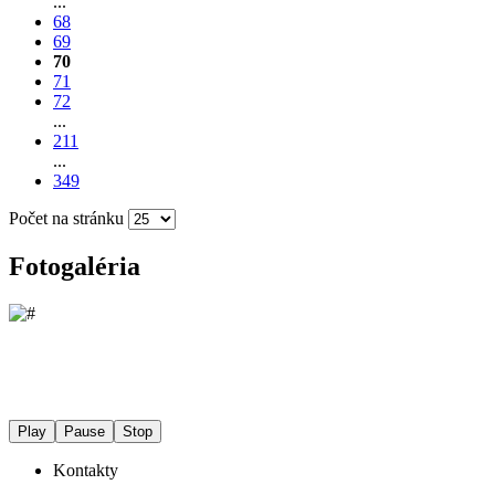
...
68
69
70
71
72
...
211
...
349
Počet na stránku
Fotogaléria
Play
Pause
Stop
Kontakty