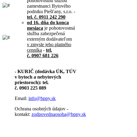
pohotovostnú službu
zamestnanci Bytového
podniku Piešťany, s.r.o. -
tel. č. 0911 242 290
od 16. dňa do konca
mesiaca
je pohotovostná
služba zabezpečená
externým dodávateľom
v zmysle jeho platného
cenníka
-
tel.
č. 0907 681 226
- KURIČ (dodávka ÚK, TÚV
v bytoch a nebytových
priestoroch): tel.
č. 0903 225 089
Email:
info@bppy.sk
Ochrana osobných údajov -
kontakt:
zodpovednaosoba@bppy.sk