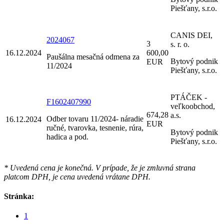
Piešťany, s.r.o.
CANIS DEI,
2024067
3
s. r. o.
16.12.2024
600,00
Paušálna mesačná odmena za
Bytový podnik
EUR
11/2024
Piešťany, s.r.o.
PTÁČEK -
F1602407990
veľkoobchod,
674,28
a.s.
Odber tovaru 11/2024- náradie
16.12.2024
EUR
ručné, tvarovka, tesnenie, rúra,
Bytový podnik
hadica a pod.
Piešťany, s.r.o.
* Uvedená cena je konečná. V prípade, že je zmluvná strana
platcom DPH, je cena uvedená vrátane DPH.
Stránka:
1