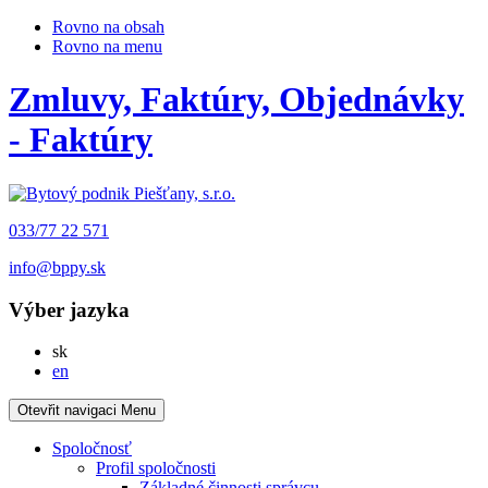
Rovno na obsah
Rovno na menu
Zmluvy, Faktúry, Objednávky
- Faktúry
033/77 22 571
info@bppy.sk
Výber jazyka
Slovensky
sk
English
en
Otevřit navigaci
Menu
Spoločnosť
Profil spoločnosti
Základné činnosti správcu