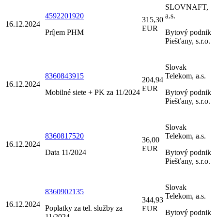
SLOVNAFT,
4592201920
a.s.
315,30
16.12.2024
EUR
Príjem PHM
Bytový podnik
Piešťany, s.r.o.
Slovak
8360843915
Telekom, a.s.
204,94
16.12.2024
EUR
Mobilné siete + PK za 11/2024
Bytový podnik
Piešťany, s.r.o.
Slovak
8360817520
Telekom, a.s.
36,00
16.12.2024
EUR
Data 11/2024
Bytový podnik
Piešťany, s.r.o.
Slovak
8360902135
Telekom, a.s.
344,93
16.12.2024
Poplatky za tel. služby za
EUR
Bytový podnik
11/2024