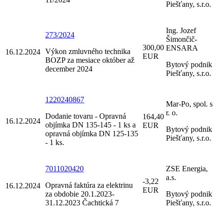
Piešťany, s.r.o.
Ing. Jozef
273/2024
Šimončič-
300,00
ENSARA
Výkon zmluvného technika
16.12.2024
EUR
BOZP za mesiace október až
Bytový podnik
december 2024
Piešťany, s.r.o.
1220240867
Mar-Po, spol. s
r. o.
Dodanie tovaru - Opravná
164,40
16.12.2024
objímka DN 135-145 - 1 ks a
EUR
Bytový podnik
opravná objímka DN 125-135
Piešťany, s.r.o.
- 1 ks.
7011020420
ZSE Energia,
a.s.
-3,22
Opravná faktúra za elektrinu
16.12.2024
EUR
za obdobie 20.1.2023-
Bytový podnik
31.12.2023 Čachtická 7
Piešťany, s.r.o.