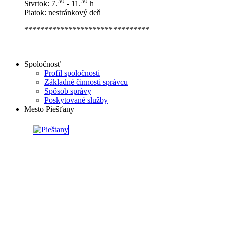
30
30
Štvrtok: 7.
- 11.
h
Piatok: nestránkový deň
*******************************
Spoločnosť
Profil spoločnosti
Základné činnosti správcu
Spôsob správy
Poskytované služby
Mesto Piešťany