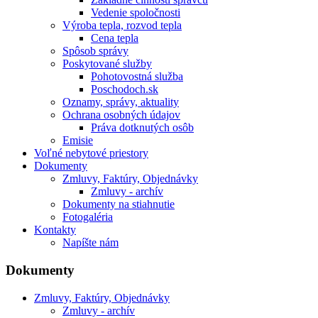
Vedenie spoločnosti
Výroba tepla, rozvod tepla
Cena tepla
Spôsob správy
Poskytované služby
Pohotovostná služba
Poschodoch.sk
Oznamy, správy, aktuality
Ochrana osobných údajov
Práva dotknutých osôb
Emisie
Voľné nebytové priestory
Dokumenty
Zmluvy, Faktúry, Objednávky
Zmluvy - archív
Dokumenty na stiahnutie
Fotogaléria
Kontakty
Napíšte nám
Dokumenty
Zmluvy, Faktúry, Objednávky
Zmluvy - archív