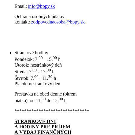
Email:
info@bppy.sk
Ochrana osobných údajov -
kontakt:
zodpovednaosoba@bppy.sk
Stránkové hodiny
00
00
Pondelok: 7.
- 15.
h
Utorok: nestránkový deň
00
00
Streda: 7.
- 17.
h
00
30
Štvrtok: 7.
- 11.
h
Piatok: nestránkový deň
Prestávka na obed denne (okrem
30
00
piatka): od 11.
do 12.
h
*******************************
STRÁNKOVÉ DNI
A HODINY PRE PRÍJEM
A VÝDAJ FINANČNÝCH