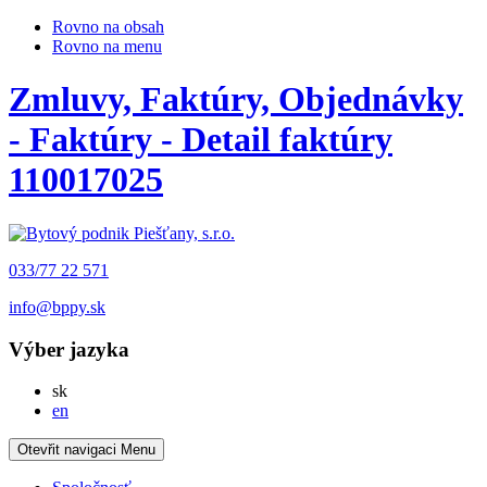
Rovno na obsah
Rovno na menu
Zmluvy, Faktúry, Objednávky
- Faktúry - Detail faktúry
110017025
033/77 22 571
info@bppy.sk
Výber jazyka
Slovensky
sk
English
en
Otevřit navigaci
Menu