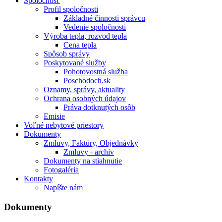
Spoločnosť
Profil spoločnosti
Základné činnosti správcu
Vedenie spoločnosti
Výroba tepla, rozvod tepla
Cena tepla
Spôsob správy
Poskytované služby
Pohotovostná služba
Poschodoch.sk
Oznamy, správy, aktuality
Ochrana osobných údajov
Práva dotknutých osôb
Emisie
Voľné nebytové priestory
Dokumenty
Zmluvy, Faktúry, Objednávky
Zmluvy - archív
Dokumenty na stiahnutie
Fotogaléria
Kontakty
Napíšte nám
Dokumenty