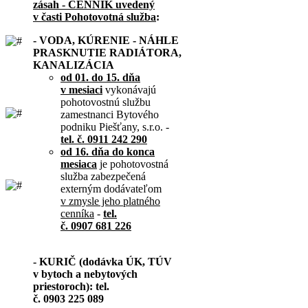
zásah - CENNÍK uvedený
v časti Pohotovotná služba
:
- VODA, KÚRENIE - NÁHLE
PRASKNUTIE RADIÁTORA,
KANALIZÁCIA
od 01. do 15. dňa
v mesiaci
vykonávajú
pohotovostnú službu
zamestnanci Bytového
podniku Piešťany, s.r.o. -
tel. č. 0911 242 290
od 16. dňa do konca
mesiaca
je pohotovostná
služba zabezpečená
externým dodávateľom
v zmysle jeho platného
cenníka
-
tel.
č. 0907 681 226
- KURIČ (dodávka ÚK, TÚV
v bytoch a nebytových
priestoroch): tel.
č. 0903 225 089