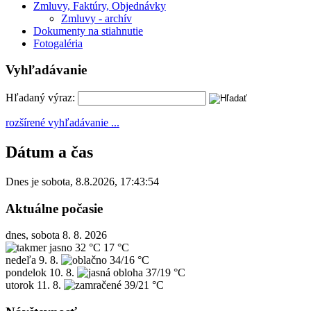
Zmluvy, Faktúry, Objednávky
Zmluvy - archív
Dokumenty na stiahnutie
Fotogaléria
Vyhľadávanie
Hľadaný výraz:
rozšírené vyhľadávanie ...
Dátum a čas
Dnes je
sobota
,
8.8.2026
,
17:43:54
Aktuálne počasie
dnes, sobota 8. 8. 2026
32 °C
17 °C
nedeľa
9. 8.
34/16 °C
pondelok
10. 8.
37/19 °C
utorok
11. 8.
39/21 °C