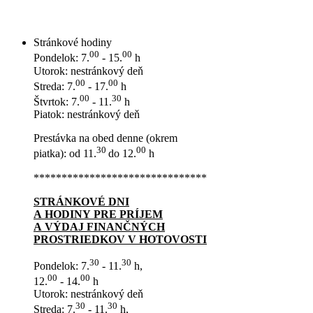
Stránkové hodiny
00
00
Pondelok: 7.
- 15.
h
Utorok: nestránkový deň
00
00
Streda: 7.
- 17.
h
00
30
Štvrtok: 7.
- 11.
h
Piatok: nestránkový deň
Prestávka na obed denne (okrem
30
00
piatka): od 11.
do 12.
h
*******************************
STRÁNKOVÉ DNI
A HODINY PRE PRÍJEM
A VÝDAJ FINANČNÝCH
PROSTRIEDKOV V HOTOVOSTI
30
30
Pondelok: 7.
- 11.
h,
00
00
12.
- 14.
h
Utorok: nestránkový deň
30
30
Streda: 7.
- 11.
h,