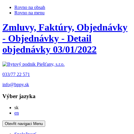
Rovno na obsah
Rovno na menu
Zmluvy, Faktúry, Objednávky
- Objednávky - Detail
objednávky 03/01/2022
033/77 22 571
info@bppy.sk
Výber jazyka
Slovensky
sk
English
en
Otevřit navigaci
Menu