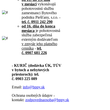
v mesiaci
vykonávajú
pohotovostnú službu
zamestnanci Bytového
podniku Piešťany, s.r.o. -
tel. č. 0911 242 290
od 16. dňa do konca
mesiaca
je pohotovostná
služba zabezpečená
externým dodávateľom
v zmysle jeho platného
cenníka
-
tel.
č. 0907 681 226
- KURIČ (dodávka ÚK, TÚV
v bytoch a nebytových
priestoroch): tel.
č. 0903 225 089
Email:
info@bppy.sk
Ochrana osobných údajov -
kontakt:
zodpovednaosoba@bppy.sk