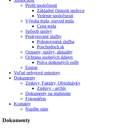
Spoločnosť
Profil spoločnosti
Základné činnosti správcu
Vedenie spoločnosti
Výroba tepla, rozvod tepla
Cena tepla
Spôsob správy
Poskytované služby
Pohotovostná služba
Poschodoch.sk
Oznamy, správy, aktuality
Ochrana osobných údajov
Práva dotknutých osôb
Emisie
Voľné nebytové priestory
Dokumenty
Zmluvy, Faktúry, Objednávky
Zmluvy - archív
Dokumenty na stiahnutie
Fotogaléria
Kontakty
Napíšte nám
Dokumenty