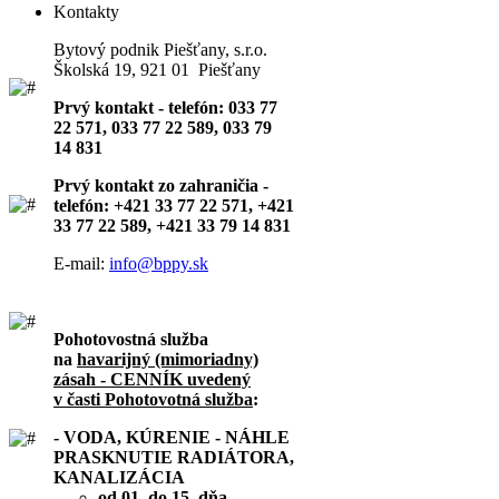
Kontakty
Bytový podnik Piešťany, s.r.o.
Školská 19, 921 01 Piešťany
Prvý kontakt - telefón: 033 77
22 571, 033 77 22 589, 033 79
14 831
Prvý kontakt zo zahraničia -
telefón: +421 33 77 22 571, +421
33 77 22 589, +421 33 79 14 831
E-mail:
info@bppy.sk
Pohotovostná služba
na
havarijný (mimoriadny)
zásah - CENNÍK uvedený
v časti Pohotovotná služba
:
- VODA, KÚRENIE - NÁHLE
PRASKNUTIE RADIÁTORA,
KANALIZÁCIA
od 01. do 15. dňa