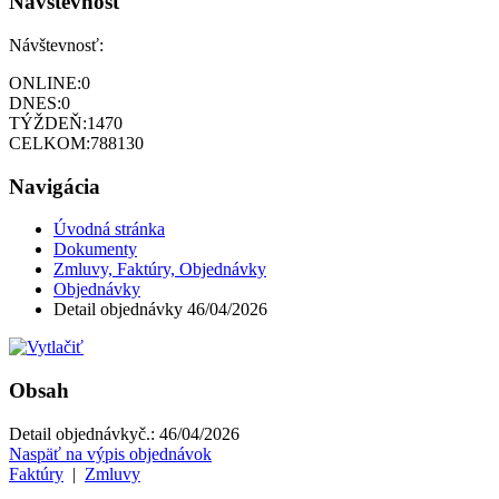
Návštevnosť
Návštevnosť:
ONLINE:
0
DNES:
0
TÝŽDEŇ:
1470
CELKOM:
788130
Navigácia
Úvodná stránka
Dokumenty
Zmluvy, Faktúry, Objednávky
Objednávky
Detail objednávky 46/04/2026
Obsah
Detail objednávky
č.:
46/04/2026
Naspäť na výpis objednávok
Faktúry
|
Zmluvy