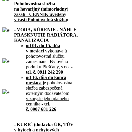
Pohotovostná služba
na
havarijný (mimoriadny)
zásah - CENNÍK uvedený
v časti Pohotovotná služba
:
- VODA, KÚRENIE - NÁHLE
PRASKNUTIE RADIÁTORA,
KANALIZÁCIA
od 01. do 15. dňa
v mesiaci
vykonávajú
pohotovostnú službu
zamestnanci Bytového
podniku Piešťany, s.r.o. -
tel. č. 0911 242 290
od 16. dňa do konca
mesiaca
je pohotovostná
služba zabezpečená
externým dodávateľom
v zmysle jeho platného
cenníka
-
tel.
č. 0907 681 226
- KURIČ (dodávka ÚK, TÚV
v bytoch a nebytových