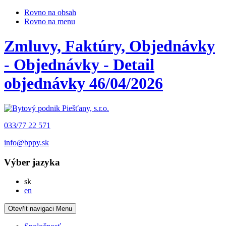
Rovno na obsah
Rovno na menu
Zmluvy, Faktúry, Objednávky
- Objednávky - Detail
objednávky 46/04/2026
033/77 22 571
info@bppy.sk
Výber jazyka
Slovensky
sk
English
en
Otevřit navigaci
Menu