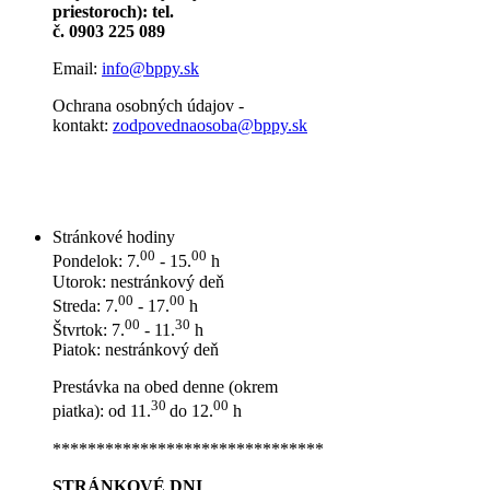
priestoroch): tel.
č. 0903 225 089
Email:
info@bppy.sk
Ochrana osobných údajov -
kontakt:
zodpovednaosoba@bppy.sk
Stránkové hodiny
00
00
Pondelok: 7.
- 15.
h
Utorok: nestránkový deň
00
00
Streda: 7.
- 17.
h
00
30
Štvrtok: 7.
- 11.
h
Piatok: nestránkový deň
Prestávka na obed denne (okrem
30
00
piatka): od 11.
do 12.
h
*******************************
STRÁNKOVÉ DNI