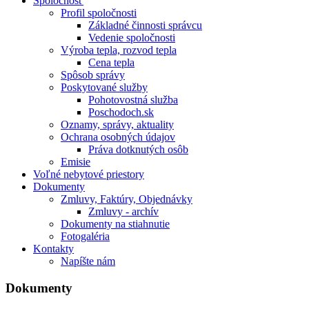
Spoločnosť
Profil spoločnosti
Základné činnosti správcu
Vedenie spoločnosti
Výroba tepla, rozvod tepla
Cena tepla
Spôsob správy
Poskytované služby
Pohotovostná služba
Poschodoch.sk
Oznamy, správy, aktuality
Ochrana osobných údajov
Práva dotknutých osôb
Emisie
Voľné nebytové priestory
Dokumenty
Zmluvy, Faktúry, Objednávky
Zmluvy - archív
Dokumenty na stiahnutie
Fotogaléria
Kontakty
Napíšte nám
Dokumenty