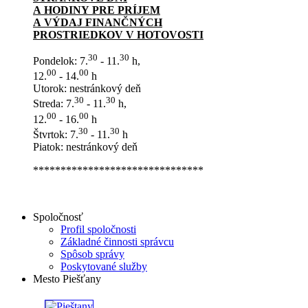
A HODINY PRE PRÍJEM
A VÝDAJ FINANČNÝCH
PROSTRIEDKOV V HOTOVOSTI
30
30
Pondelok: 7.
- 11.
h,
00
00
12.
- 14.
h
Utorok: nestránkový deň
30
30
Streda: 7.
- 11.
h,
00
00
12.
- 16.
h
30
30
Štvrtok: 7.
- 11.
h
Piatok: nestránkový deň
*******************************
Spoločnosť
Profil spoločnosti
Základné činnosti správcu
Spôsob správy
Poskytované služby
Mesto Piešťany