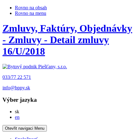
Rovno na obsah
Rovno na menu
Zmluvy, Faktúry, Objednávky
- Zmluvy - Detail zmluvy
16/U/2018
033/77 22 571
info@bppy.sk
Výber jazyka
Slovensky
sk
English
en
Otevřit navigaci
Menu