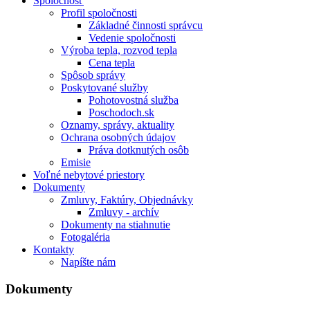
Spoločnosť
Profil spoločnosti
Základné činnosti správcu
Vedenie spoločnosti
Výroba tepla, rozvod tepla
Cena tepla
Spôsob správy
Poskytované služby
Pohotovostná služba
Poschodoch.sk
Oznamy, správy, aktuality
Ochrana osobných údajov
Práva dotknutých osôb
Emisie
Voľné nebytové priestory
Dokumenty
Zmluvy, Faktúry, Objednávky
Zmluvy - archív
Dokumenty na stiahnutie
Fotogaléria
Kontakty
Napíšte nám
Dokumenty