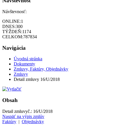
Návštevnosť
Návštevnosť:
ONLINE:
1
DNES:
300
TÝŽDEŇ:
1174
CELKOM:
787834
Navigácia
Úvodná stránka
Dokumenty
Zmluvy, Faktúry, Objednávky
Zmluvy
Detail zmluvy 16/U/2018
Obsah
Detail zmluvy
č.:
16/U/2018
Naspäť na výpis zmlúv
Faktúry
|
Objednávky