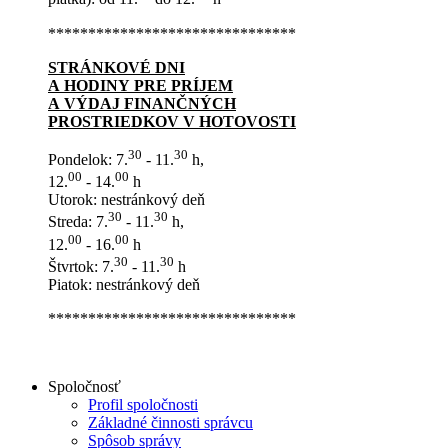
*******************************
STRÁNKOVÉ DNI
A HODINY PRE PRÍJEM
A VÝDAJ FINANČNÝCH
PROSTRIEDKOV V HOTOVOSTI
30
30
Pondelok: 7.
- 11.
h,
00
00
12.
- 14.
h
Utorok: nestránkový deň
30
30
Streda: 7.
- 11.
h,
00
00
12.
- 16.
h
30
30
Štvrtok: 7.
- 11.
h
Piatok: nestránkový deň
*******************************
Spoločnosť
Profil spoločnosti
Základné činnosti správcu
Spôsob správy