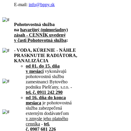
E-mail:
info@bppy.sk
Pohotovostná služba
na
havarijný (mimoriadny)
zásah - CENNÍK uvedený
v časti Pohotovotná služba
:
- VODA, KÚRENIE - NÁHLE
PRASKNUTIE RADIÁTORA,
KANALIZÁCIA
od 01. do 15. dňa
v mesiaci
vykonávajú
pohotovostnú službu
zamestnanci Bytového
podniku Piešťany, s.r.o. -
tel. č. 0911 242 290
od 16. dňa do konca
mesiaca
je pohotovostná
služba zabezpečená
externým dodávateľom
v zmysle jeho platného
cenníka
-
tel.
č. 0907 681 226