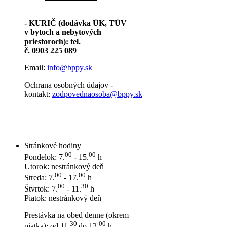
- KURIČ (dodávka ÚK, TÚV
v bytoch a nebytových
priestoroch): tel.
č. 0903 225 089
Email:
info@bppy.sk
Ochrana osobných údajov -
kontakt:
zodpovednaosoba@bppy.sk
Stránkové hodiny
00
00
Pondelok: 7.
- 15.
h
Utorok: nestránkový deň
00
00
Streda: 7.
- 17.
h
00
30
Štvrtok: 7.
- 11.
h
Piatok: nestránkový deň
Prestávka na obed denne (okrem
30
00
piatka): od 11.
do 12.
h