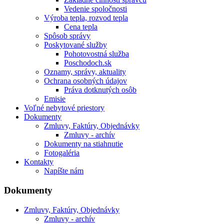
Vedenie spoločnosti
Výroba tepla, rozvod tepla
Cena tepla
Spôsob správy
Poskytované služby
Pohotovostná služba
Poschodoch.sk
Oznamy, správy, aktuality
Ochrana osobných údajov
Práva dotknutých osôb
Emisie
Voľné nebytové priestory
Dokumenty
Zmluvy, Faktúry, Objednávky
Zmluvy - archív
Dokumenty na stiahnutie
Fotogaléria
Kontakty
Napíšte nám
Dokumenty
Zmluvy, Faktúry, Objednávky
Zmluvy - archív