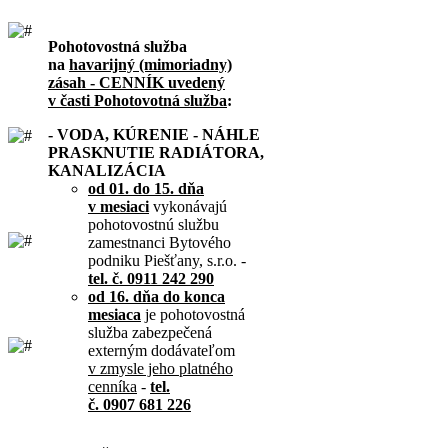
Pohotovostná služba
na
havarijný (mimoriadny)
zásah - CENNÍK uvedený
v časti Pohotovotná služba
:
- VODA, KÚRENIE - NÁHLE
PRASKNUTIE RADIÁTORA,
KANALIZÁCIA
od 01. do 15. dňa
v mesiaci
vykonávajú
pohotovostnú službu
zamestnanci Bytového
podniku Piešťany, s.r.o. -
tel. č. 0911 242 290
od 16. dňa do konca
mesiaca
je pohotovostná
služba zabezpečená
externým dodávateľom
v zmysle jeho platného
cenníka
-
tel.
č. 0907 681 226