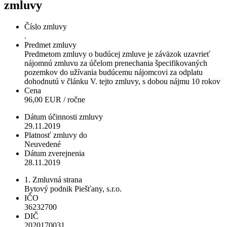
zmluvy
Číslo zmluvy
.
Predmet zmluvy
Predmetom zmluvy o budúcej zmluve je záväzok uzavrieť
nájomnú zmluvu za účelom prenechania špecifikovaných
pozemkov do užívania budúcemu nájomcovi za odplatu
dohodnutú v článku V. tejto zmluvy, s dobou nájmu 10 rokov
Cena
96,00 EUR / ročne
Dátum účinnosti zmluvy
29.11.2019
Platnosť zmluvy do
Neuvedené
Dátum zverejnenia
28.11.2019
1. Zmluvná strana
Bytový podnik Piešťany, s.r.o.
IČO
36232700
DIČ
2020170031