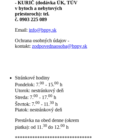
- KURIČ (dodávka ÚK, TÚV
v bytoch a nebytových
priestoroch): tel.
č. 0903 225 089
Email:
info@bppy.sk
Ochrana osobných údajov -
kontakt:
zodpovednaosoba@bppy.sk
Stránkové hodiny
00
00
Pondelok: 7.
- 15.
h
Utorok: nestránkový deň
00
00
Streda: 7.
- 17.
h
00
30
Štvrtok: 7.
- 11.
h
Piatok: nestránkový deň
Prestávka na obed denne (okrem
30
00
piatka): od 11.
do 12.
h
*******************************