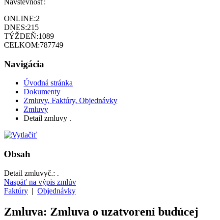
Návštevnosť:
ONLINE:
2
DNES:
215
TÝŽDEŇ:
1089
CELKOM:
787749
Navigácia
Úvodná stránka
Dokumenty
Zmluvy, Faktúry, Objednávky
Zmluvy
Detail zmluvy .
Obsah
Detail zmluvy
č.:
.
Naspäť na výpis zmlúv
Faktúry
|
Objednávky
Zmluva: Zmluva o uzatvorení budúcej