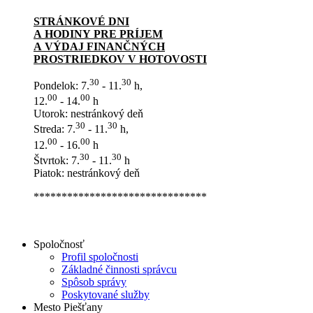
STRÁNKOVÉ DNI
A HODINY PRE PRÍJEM
A VÝDAJ FINANČNÝCH
PROSTRIEDKOV V HOTOVOSTI
30
30
Pondelok: 7.
- 11.
h,
00
00
12.
- 14.
h
Utorok: nestránkový deň
30
30
Streda: 7.
- 11.
h,
00
00
12.
- 16.
h
30
30
Štvrtok: 7.
- 11.
h
Piatok: nestránkový deň
*******************************
Spoločnosť
Profil spoločnosti
Základné činnosti správcu
Spôsob správy
Poskytované služby
Mesto Piešťany