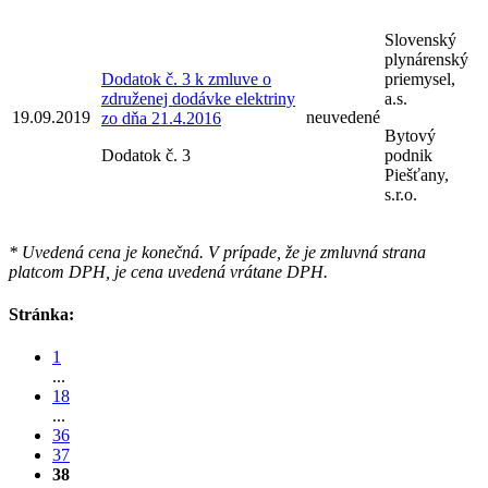
Slovenský
plynárenský
Dodatok č. 3 k zmluve o
priemysel,
združenej dodávke elektriny
a.s.
19.09.2019
neuvedené
zo dňa 21.4.2016
Bytový
Dodatok č. 3
podnik
Piešťany,
s.r.o.
* Uvedená cena je konečná. V prípade, že je zmluvná strana
platcom DPH, je cena uvedená vrátane DPH.
Stránka:
1
...
18
...
36
37
38