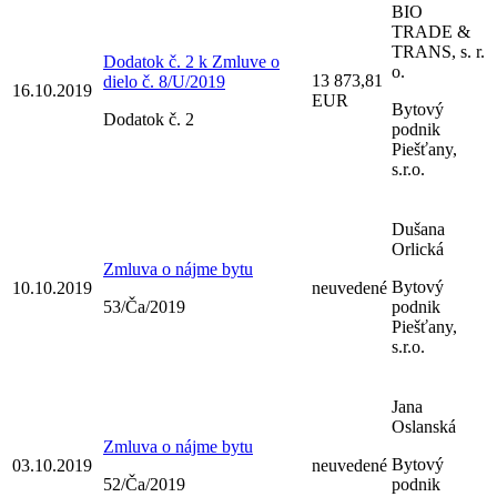
BIO
TRADE &
TRANS, s. r.
Dodatok č. 2 k Zmluve o
o.
13 873,81
dielo č. 8/U/2019
16.10.2019
EUR
Bytový
Dodatok č. 2
podnik
Piešťany,
s.r.o.
Dušana
Orlická
Zmluva o nájme bytu
Bytový
10.10.2019
neuvedené
53/Ča/2019
podnik
Piešťany,
s.r.o.
Jana
Oslanská
Zmluva o nájme bytu
Bytový
03.10.2019
neuvedené
52/Ča/2019
podnik