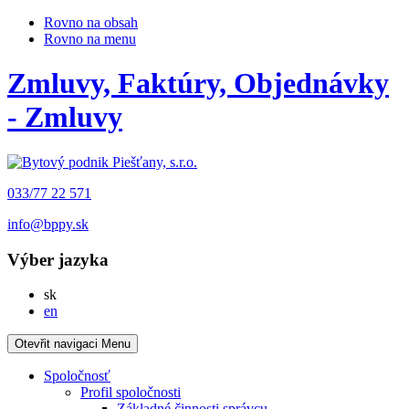
Rovno na obsah
Rovno na menu
Zmluvy, Faktúry, Objednávky
- Zmluvy
033/77 22 571
info@bppy.sk
Výber jazyka
Slovensky
sk
English
en
Otevřit navigaci
Menu
Spoločnosť
Profil spoločnosti
Základné činnosti správcu