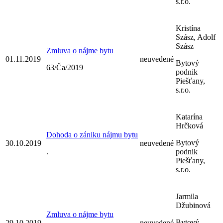
s.r.o.
Kristína
Szász, Adolf
Szász
Zmluva o nájme bytu
01.11.2019
neuvedené
Bytový
63/Ča/2019
podnik
Piešťany,
s.r.o.
Katarína
Hrčková
Dohoda o zániku nájmu bytu
Bytový
30.10.2019
neuvedené
.
podnik
Piešťany,
s.r.o.
Jarmila
Džubinová
Zmluva o nájme bytu
Bytový
29.10.2019
neuvedené