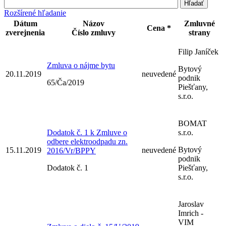
Rozšírené hľadanie
Dátum
Názov
Zmluvné
Cena *
zverejnenia
Číslo zmluvy
strany
Filip Janíček
Zmluva o nájme bytu
Bytový
20.11.2019
neuvedené
podnik
65/Ča/2019
Piešťany,
s.r.o.
BOMAT
Dodatok č. 1 k Zmluve o
s.r.o.
odbere elektroodpadu zn.
Bytový
15.11.2019
neuvedené
2016/Vr/BPPY
podnik
Dodatok č. 1
Piešťany,
s.r.o.
Jaroslav
Imrich -
VIM