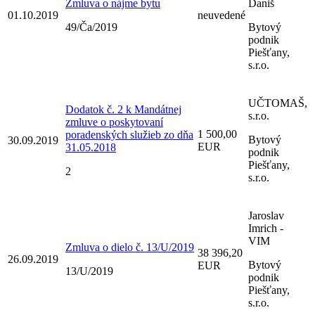
Zmluva o nájme bytu
Daniš
01.10.2019
neuvedené
49/Ča/2019
Bytový
podnik
Piešťany,
s.r.o.
UČTOMAŠ,
Dodatok č. 2 k Mandátnej
s.r.o.
zmluve o poskytovaní
1 500,00
poradenských služieb zo dňa
Bytový
30.09.2019
EUR
31.05.2018
podnik
Piešťany,
2
s.r.o.
Jaroslav
Imrich -
VIM
Zmluva o dielo č. 13/U/2019
38 396,20
26.09.2019
Bytový
EUR
13/U/2019
podnik
Piešťany,
s.r.o.