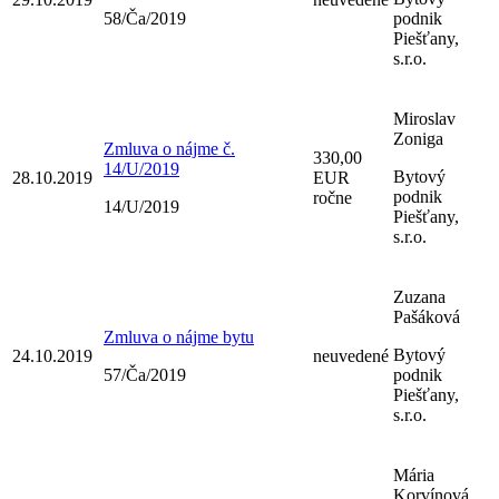
58/Ča/2019
podnik
Piešťany,
s.r.o.
Miroslav
Zoniga
Zmluva o nájme č.
330,00
14/U/2019
Bytový
28.10.2019
EUR
podnik
ročne
14/U/2019
Piešťany,
s.r.o.
Zuzana
Pašáková
Zmluva o nájme bytu
Bytový
24.10.2019
neuvedené
57/Ča/2019
podnik
Piešťany,
s.r.o.
Mária
Korvínová