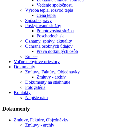
Vedenie spoločnosti
Výroba tepla, rozvod tepla
Cena tepla
Spôsob správy
Poskytované služby
Pohotovostná služba
Poschodoch.sk
Oznamy, správy, aktuality
Ochrana osobných údajov
Práva dotknutých osôb
Emisie
Voľné nebytové priestory
Dokumenty
Zmluvy, Faktúry, Objednávky
Zmluvy - archív
Dokumenty na stiahnutie
Fotogaléria
Kontakty
Napíšte nám
Dokumenty
Zmluvy, Faktúry, Objednávky
Zmluvy - archív