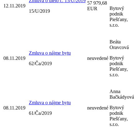
Zmluva o dielo č. 15/U/2019
57 979,68
12.11.2019
Bytový
EUR
15/U/2019
podnik
Piešťany,
s.r.o.
Beáta
Oravcová
Zmluva o nájme bytu
Bytový
08.11.2019
neuvedené
62/Ča/2019
podnik
Piešťany,
s.r.o.
Anna
Bačkádyová
Zmluva o nájme bytu
Bytový
08.11.2019
neuvedené
61/Ča/2019
podnik
Piešťany,
s.r.o.