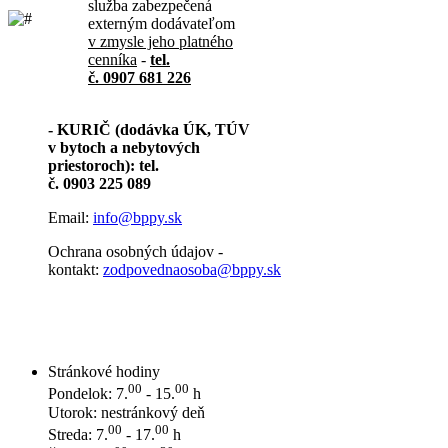
služba zabezpečená
externým dodávateľom
v zmysle jeho platného
cenníka
-
tel.
č. 0907 681 226
- KURIČ (dodávka ÚK, TÚV
v bytoch a nebytových
priestoroch): tel.
č. 0903 225 089
Email:
info@bppy.sk
Ochrana osobných údajov -
kontakt:
zodpovednaosoba@bppy.sk
Stránkové hodiny
00
00
Pondelok: 7.
- 15.
h
Utorok: nestránkový deň
00
00
Streda: 7.
- 17.
h