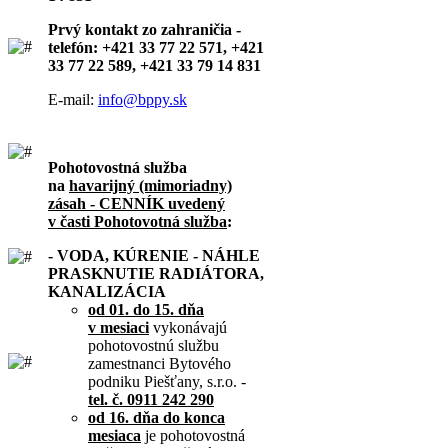
Prvý kontakt zo zahraničia -
telefón: +421 33 77 22 571, +421
33 77 22 589, +421 33 79 14 831
E-mail:
info@bppy.sk
Pohotovostná služba
na
havarijný (mimoriadny)
zásah - CENNÍK uvedený
v časti Pohotovotná služba
:
- VODA, KÚRENIE - NÁHLE
PRASKNUTIE RADIÁTORA,
KANALIZÁCIA
od 01. do 15. dňa
v mesiaci
vykonávajú
pohotovostnú službu
zamestnanci Bytového
podniku Piešťany, s.r.o. -
tel. č. 0911 242 290
od 16. dňa do konca
mesiaca
je pohotovostná