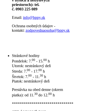
v bytoch a nebytových
priestoroch): tel.
č. 0903 225 089
Email:
info@bppy.sk
Ochrana osobných údajov -
kontakt:
zodpovednaosoba@bppy.sk
Stránkové hodiny
00
00
Pondelok: 7.
- 15.
h
Utorok: nestránkový deň
00
00
Streda: 7.
- 17.
h
00
30
Štvrtok: 7.
- 11.
h
Piatok: nestránkový deň
Prestávka na obed denne (okrem
30
00
piatka): od 11.
do 12.
h
*******************************