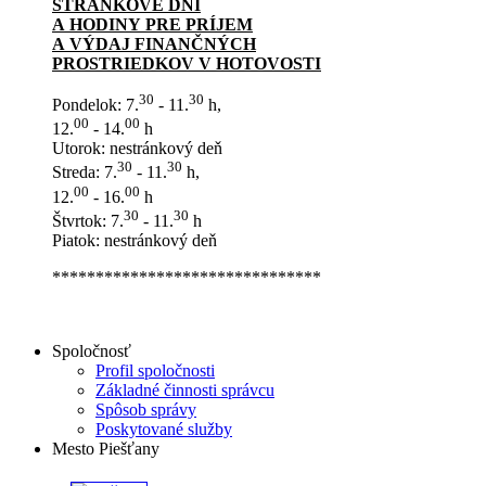
STRÁNKOVÉ DNI
A HODINY PRE PRÍJEM
A VÝDAJ FINANČNÝCH
PROSTRIEDKOV V HOTOVOSTI
30
30
Pondelok: 7.
- 11.
h,
00
00
12.
- 14.
h
Utorok: nestránkový deň
30
30
Streda: 7.
- 11.
h,
00
00
12.
- 16.
h
30
30
Štvrtok: 7.
- 11.
h
Piatok: nestránkový deň
*******************************
Spoločnosť
Profil spoločnosti
Základné činnosti správcu
Spôsob správy
Poskytované služby
Mesto Piešťany