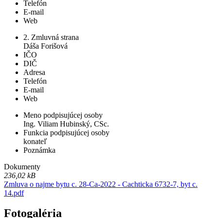
Telefón
E-mail
Web
2. Zmluvná strana
Dáša Forišová
IČO
DIČ
Adresa
Telefón
E-mail
Web
Meno podpisujúcej osoby
Ing. Viliam Hubinský, CSc.
Funkcia podpisujúcej osoby
konateľ
Poznámka
Dokumenty
236,02 kB
Zmluva o najme bytu c. 28-Ca-2022 - Cachticka 6732-7, byt c.
14.pdf
Fotogaléria