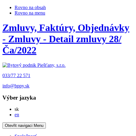
Rovno na obsah
Rovno na menu
Zmluvy, Faktúry, Objednávky
- Zmluvy - Detail zmluvy 28/
Ča/2022
033/77 22 571
info@bppy.sk
Výber jazyka
Slovensky
sk
English
en
Otevřit navigaci
Menu