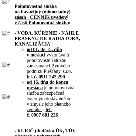
Pohotovostná služba
na
havarijný (mimoriadny)
zásah - CENNÍK uvedený
v časti Pohotovotná služba
:
- VODA, KÚRENIE - NÁHLE
PRASKNUTIE RADIÁTORA,
KANALIZÁCIA
od 01. do 15. dňa
v mesiaci
vykonávajú
pohotovostnú službu
zamestnanci Bytového
podniku Piešťany, s.r.o. -
tel. č. 0911 242 290
od 16. dňa do konca
mesiaca
je pohotovostná
služba zabezpečená
externým dodávateľom
v zmysle jeho platného
cenníka
-
tel.
č. 0907 681 226
- KURIČ (dodávka ÚK, TÚV