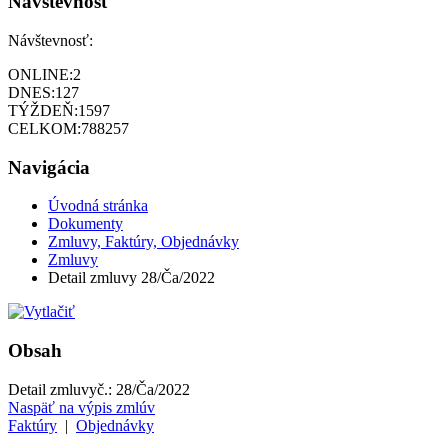
Návštevnosť
Návštevnosť:
ONLINE:
2
DNES:
127
TÝŽDEŇ:
1597
CELKOM:
788257
Navigácia
Úvodná stránka
Dokumenty
Zmluvy, Faktúry, Objednávky
Zmluvy
Detail zmluvy 28/Ča/2022
Obsah
Detail zmluvy
č.:
28/Ča/2022
Naspäť na výpis zmlúv
Faktúry
|
Objednávky