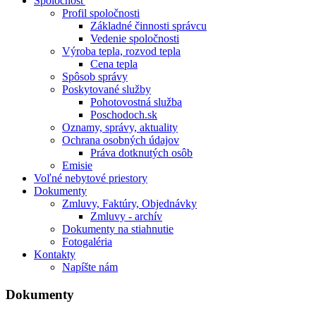
Spoločnosť
Profil spoločnosti
Základné činnosti správcu
Vedenie spoločnosti
Výroba tepla, rozvod tepla
Cena tepla
Spôsob správy
Poskytované služby
Pohotovostná služba
Poschodoch.sk
Oznamy, správy, aktuality
Ochrana osobných údajov
Práva dotknutých osôb
Emisie
Voľné nebytové priestory
Dokumenty
Zmluvy, Faktúry, Objednávky
Zmluvy - archív
Dokumenty na stiahnutie
Fotogaléria
Kontakty
Napíšte nám
Dokumenty