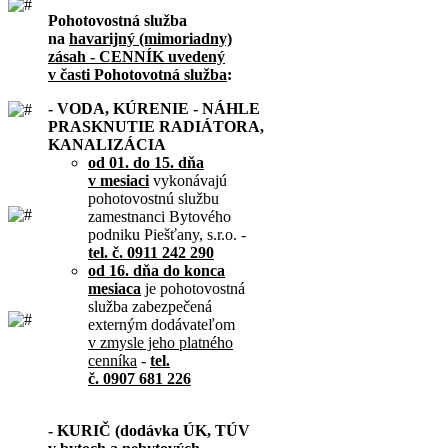
Pohotovostná služba
na
havarijný (mimoriadny)
zásah - CENNÍK uvedený
v časti Pohotovotná služba
:
- VODA, KÚRENIE - NÁHLE
PRASKNUTIE RADIÁTORA,
KANALIZÁCIA
od 01. do 15. dňa
v mesiaci
vykonávajú
pohotovostnú službu
zamestnanci Bytového
podniku Piešťany, s.r.o. -
tel. č. 0911 242 290
od 16. dňa do konca
mesiaca
je pohotovostná
služba zabezpečená
externým dodávateľom
v zmysle jeho platného
cenníka
-
tel.
č. 0907 681 226
- KURIČ (dodávka ÚK, TÚV