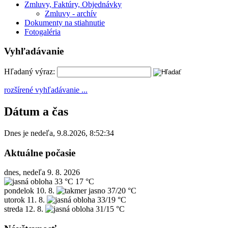
Zmluvy, Faktúry, Objednávky
Zmluvy - archív
Dokumenty na stiahnutie
Fotogaléria
Vyhľadávanie
Hľadaný výraz:
rozšírené vyhľadávanie ...
Dátum a čas
Dnes je
nedeľa
,
9.8.2026
,
8:52:34
Aktuálne počasie
dnes, nedeľa 9. 8. 2026
33 °C
17 °C
pondelok
10. 8.
37/20 °C
utorok
11. 8.
33/19 °C
streda
12. 8.
31/15 °C