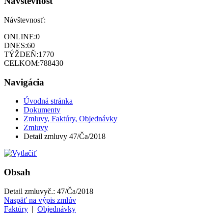
Návštevnosť
Návštevnosť:
ONLINE:
0
DNES:
60
TÝŽDEŇ:
1770
CELKOM:
788430
Navigácia
Úvodná stránka
Dokumenty
Zmluvy, Faktúry, Objednávky
Zmluvy
Detail zmluvy 47/Ča/2018
Obsah
Detail zmluvy
č.:
47/Ča/2018
Naspäť na výpis zmlúv
Faktúry
|
Objednávky