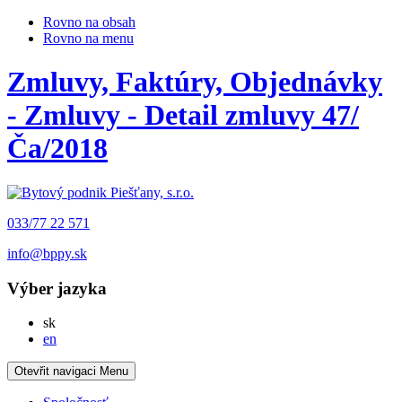
Rovno na obsah
Rovno na menu
Zmluvy, Faktúry, Objednávky
- Zmluvy - Detail zmluvy 47/
Ča/2018
033/77 22 571
info@bppy.sk
Výber jazyka
Slovensky
sk
English
en
Otevřit navigaci
Menu