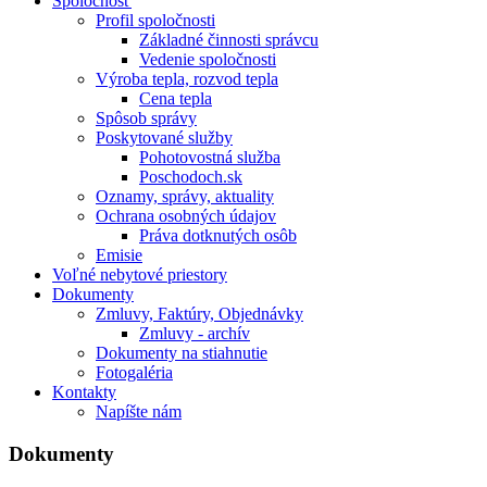
Spoločnosť
Profil spoločnosti
Základné činnosti správcu
Vedenie spoločnosti
Výroba tepla, rozvod tepla
Cena tepla
Spôsob správy
Poskytované služby
Pohotovostná služba
Poschodoch.sk
Oznamy, správy, aktuality
Ochrana osobných údajov
Práva dotknutých osôb
Emisie
Voľné nebytové priestory
Dokumenty
Zmluvy, Faktúry, Objednávky
Zmluvy - archív
Dokumenty na stiahnutie
Fotogaléria
Kontakty
Napíšte nám
Dokumenty