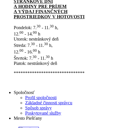
STRÁNKOVÉ DNI
A HODINY PRE PRÍJEM
A VÝDAJ FINANČNÝCH
PROSTRIEDKOV V HOTOVOSTI
30
30
Pondelok: 7.
- 11.
h,
00
00
12.
- 14.
h
Utorok: nestránkový deň
30
30
Streda: 7.
- 11.
h,
00
00
12.
- 16.
h
30
30
Štvrtok: 7.
- 11.
h
Piatok: nestránkový deň
*******************************
Spoločnosť
Profil spoločnosti
Základné činnosti správcu
Spôsob správy
Poskytované služby
Mesto Piešťany