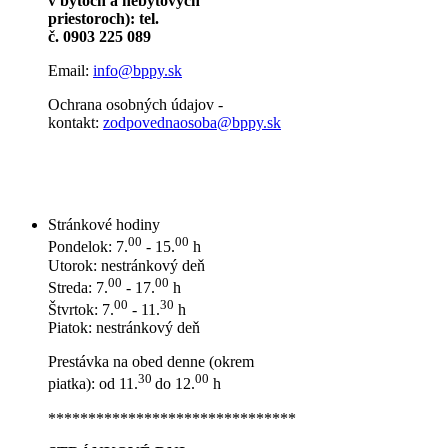
v bytoch a nebytových
priestoroch): tel.
č. 0903 225 089
Email:
info@bppy.sk
Ochrana osobných údajov -
kontakt:
zodpovednaosoba@bppy.sk
Stránkové hodiny
00
00
Pondelok: 7.
- 15.
h
Utorok: nestránkový deň
00
00
Streda: 7.
- 17.
h
00
30
Štvrtok: 7.
- 11.
h
Piatok: nestránkový deň
Prestávka na obed denne (okrem
30
00
piatka): od 11.
do 12.
h
*******************************