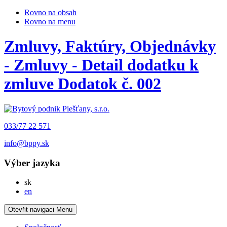
Rovno na obsah
Rovno na menu
Zmluvy, Faktúry, Objednávky
- Zmluvy - Detail dodatku k
zmluve Dodatok č. 002
033/77 22 571
info@bppy.sk
Výber jazyka
Slovensky
sk
English
en
Otevřit navigaci
Menu