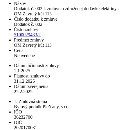
Názov
Dodatok č. 002 k zmluve o združenej dodávke elektriny -
OM Zavretý kút 113
Číslo dodatku k zmluve
Dodatok č. 002
Číslo zmluvy
5100029433/2
Predmet zmluvy
OM Zavretý kút 113
Cena
Neuvedené
Dátum účinnosti zmluvy
1.1.2025
Platnosť zmluvy do
31.12.2025
Dátum zverejnenia
25.2.2025
1. Zmluvná strana
Bytový podnik Piešťany, s.r.o.
IČO
36232700
DIČ
2020170031