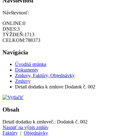
Návštevnosť
Návštevnosť:
ONLINE:
0
DNES:
3
TÝŽDEŇ:
1713
CELKOM:
788373
Navigácia
Úvodná stránka
Dokumenty
Zmluvy, Faktúry, Objednávky
Zmluvy
Detail dodatku k zmluve Dodatok č. 002
Obsah
Detail dodatku k zmluve
č.:
Dodatok č. 002
Naspäť na výpis zmlúv
Faktúry
|
Objednávky