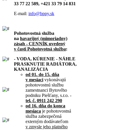
33 77 22 589, +421 33 79 14 831
E-mail:
info@bppy.sk
Pohotovostná služba
na
havarijný (mimoriadny)
zásah - CENNÍK uvedený
v časti Pohotovotná služba
:
- VODA, KÚRENIE - NÁHLE
PRASKNUTIE RADIÁTORA,
KANALIZÁCIA
od 01. do 15. dňa
v mesiaci
vykonávajú
pohotovostnú službu
zamestnanci Bytového
podniku Piešťany, s.r.o. -
tel. č. 0911 242 290
od 16. dňa do konca
mesiaca
je pohotovostná
služba zabezpečená
externým dodávateľom
v zmysle jeho platného