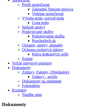
Spoločnosť
Profil spoločnosti
Základné činnosti správcu
Vedenie spoločnosti
Výroba tepla, rozvod tepla
Cena tepla
Spôsob správy
Poskytované služby
Pohotovostná služba
Poschodoch.sk
Oznamy, správy, aktuality
Ochrana osobných údajov
Práva dotknutých osôb
Emisie
Voľné nebytové priestory
Dokumenty
Zmluvy, Faktúry, Objednávky
Zmluvy - archív
Dokumenty na stiahnutie
Fotogaléria
Kontakty
Napíšte nám
Dokumenty