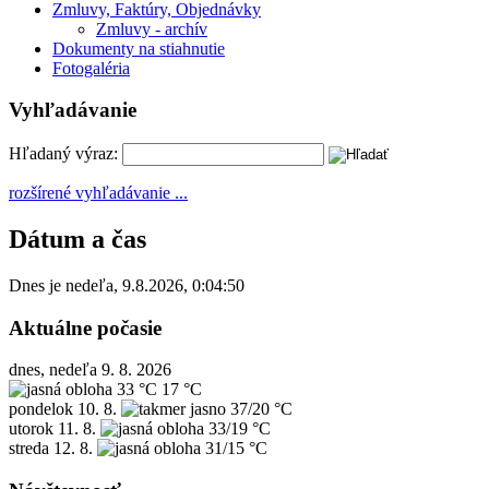
Zmluvy, Faktúry, Objednávky
Zmluvy - archív
Dokumenty na stiahnutie
Fotogaléria
Vyhľadávanie
Hľadaný výraz:
rozšírené vyhľadávanie ...
Dátum a čas
Dnes je
nedeľa
,
9.8.2026
,
0:04:50
Aktuálne počasie
dnes, nedeľa 9. 8. 2026
33 °C
17 °C
pondelok
10. 8.
37/20 °C
utorok
11. 8.
33/19 °C
streda
12. 8.
31/15 °C