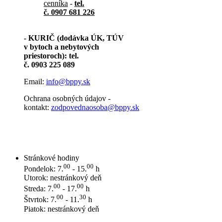
cenníka
-
tel.
č. 0907 681 226
- KURIČ (dodávka ÚK, TÚV
v bytoch a nebytových
priestoroch): tel.
č. 0903 225 089
Email:
info@bppy.sk
Ochrana osobných údajov -
kontakt:
zodpovednaosoba@bppy.sk
Stránkové hodiny
00
00
Pondelok: 7.
- 15.
h
Utorok: nestránkový deň
00
00
Streda: 7.
- 17.
h
00
30
Štvrtok: 7.
- 11.
h
Piatok: nestránkový deň