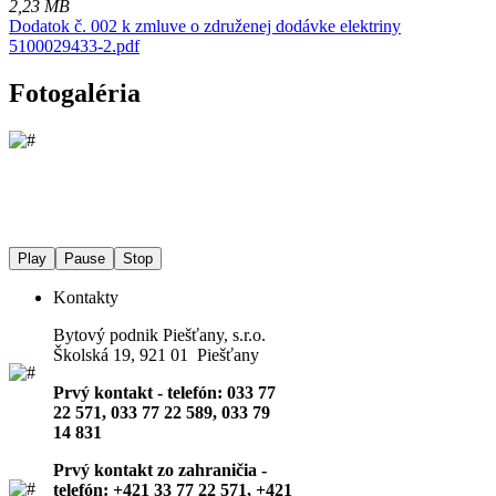
2,23 MB
Dodatok č. 002 k zmluve o združenej dodávke elektriny
5100029433-2.pdf
Fotogaléria
Play
Pause
Stop
Kontakty
Bytový podnik Piešťany, s.r.o.
Školská 19, 921 01 Piešťany
Prvý kontakt - telefón: 033 77
22 571, 033 77 22 589, 033 79
14 831
Prvý kontakt zo zahraničia -
telefón: +421 33 77 22 571, +421