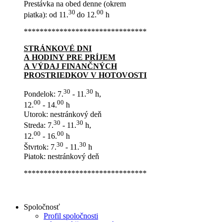
Prestávka na obed denne (okrem
30
00
piatka): od 11.
do 12.
h
*******************************
STRÁNKOVÉ DNI
A HODINY PRE PRÍJEM
A VÝDAJ FINANČNÝCH
PROSTRIEDKOV V HOTOVOSTI
30
30
Pondelok: 7.
- 11.
h,
00
00
12.
- 14.
h
Utorok: nestránkový deň
30
30
Streda: 7.
- 11.
h,
00
00
12.
- 16.
h
30
30
Štvrtok: 7.
- 11.
h
Piatok: nestránkový deň
*******************************
Spoločnosť
Profil spoločnosti