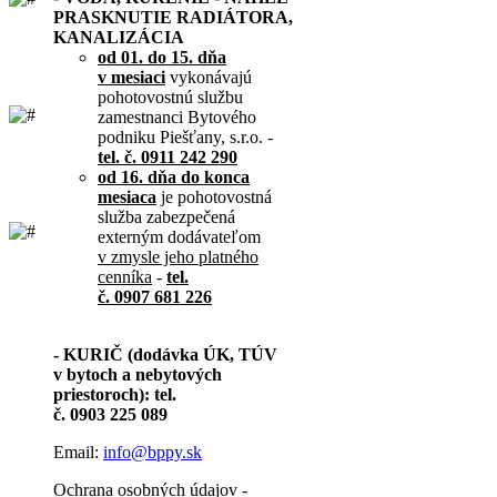
PRASKNUTIE RADIÁTORA,
KANALIZÁCIA
od 01. do 15. dňa
v mesiaci
vykonávajú
pohotovostnú službu
zamestnanci Bytového
podniku Piešťany, s.r.o. -
tel. č. 0911 242 290
od 16. dňa do konca
mesiaca
je pohotovostná
služba zabezpečená
externým dodávateľom
v zmysle jeho platného
cenníka
-
tel.
č. 0907 681 226
- KURIČ (dodávka ÚK, TÚV
v bytoch a nebytových
priestoroch): tel.
č. 0903 225 089
Email:
info@bppy.sk
Ochrana osobných údajov -