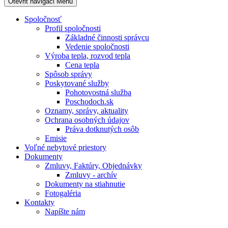
Otevřit navigaci
Menu
Spoločnosť
Profil spoločnosti
Základné činnosti správcu
Vedenie spoločnosti
Výroba tepla, rozvod tepla
Cena tepla
Spôsob správy
Poskytované služby
Pohotovostná služba
Poschodoch.sk
Oznamy, správy, aktuality
Ochrana osobných údajov
Práva dotknutých osôb
Emisie
Voľné nebytové priestory
Dokumenty
Zmluvy, Faktúry, Objednávky
Zmluvy - archív
Dokumenty na stiahnutie
Fotogaléria
Kontakty
Napíšte nám