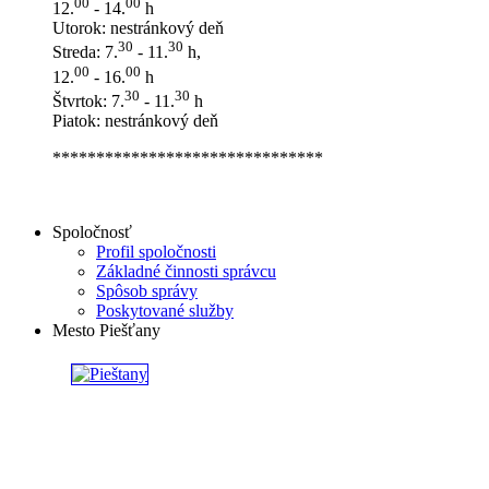
00
00
12.
- 14.
h
Utorok: nestránkový deň
30
30
Streda: 7.
- 11.
h,
00
00
12.
- 16.
h
30
30
Štvrtok: 7.
- 11.
h
Piatok: nestránkový deň
*******************************
Spoločnosť
Profil spoločnosti
Základné činnosti správcu
Spôsob správy
Poskytované služby
Mesto Piešťany