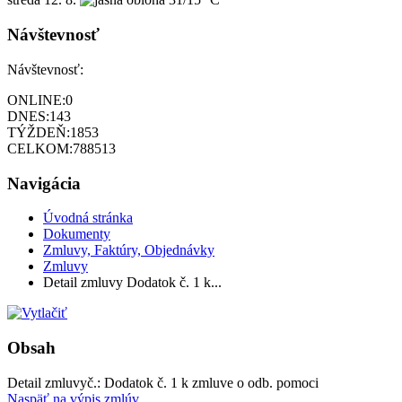
Návštevnosť
Návštevnosť:
ONLINE:
0
DNES:
143
TÝŽDEŇ:
1853
CELKOM:
788513
Navigácia
Úvodná stránka
Dokumenty
Zmluvy, Faktúry, Objednávky
Zmluvy
Detail zmluvy Dodatok č. 1 k...
Obsah
Detail zmluvy
č.:
Dodatok č. 1 k zmluve o odb. pomoci
Naspäť na výpis zmlúv