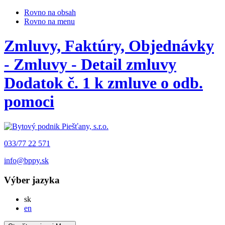
Rovno na obsah
Rovno na menu
Zmluvy, Faktúry, Objednávky
- Zmluvy - Detail zmluvy
Dodatok č. 1 k zmluve o odb.
pomoci
033/77 22 571
info@bppy.sk
Výber jazyka
Slovensky
sk
English
en