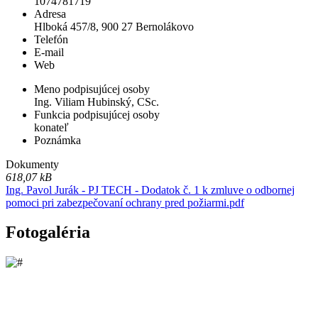
1074781719
Adresa
Hlboká 457/8, 900 27 Bernolákovo
Telefón
E-mail
Web
Meno podpisujúcej osoby
Ing. Viliam Hubinský, CSc.
Funkcia podpisujúcej osoby
konateľ
Poznámka
Dokumenty
618,07 kB
Ing. Pavol Jurák - PJ TECH - Dodatok č. 1 k zmluve o odbornej
pomoci pri zabezpečovaní ochrany pred požiarmi.pdf
Fotogaléria