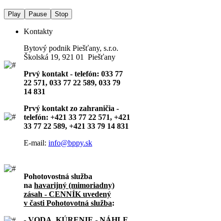
Play
Pause
Stop
Kontakty
Bytový podnik Piešťany, s.r.o.
Školská 19, 921 01 Piešťany
Prvý kontakt - telefón: 033 77
22 571, 033 77 22 589, 033 79
14 831
Prvý kontakt zo zahraničia -
telefón: +421 33 77 22 571, +421
33 77 22 589, +421 33 79 14 831
E-mail:
info@bppy.sk
Pohotovostná služba
na
havarijný (mimoriadny)
zásah - CENNÍK uvedený
v časti Pohotovotná služba
:
- VODA, KÚRENIE - NÁHLE