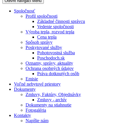
Otevřit navigaci
Menu
Spoločnosť
Profil spoločnosti
Základné činnosti správcu
Vedenie spoločnosti
Výroba tepla, rozvod tepla
Cena tepla
Spôsob správy
Poskytované služby
Pohotovostná služba
Poschodoch.sk
Oznamy, správy, aktuality
Ochrana osobných údajov
Práva dotknutých osôb
Emisie
Voľné nebytové priestory
Dokumenty
Zmluvy, Faktúry, Objednávky
Zmluvy - archív
Dokumenty na stiahnutie
Fotogaléria
Kontakty
Napíšte nám