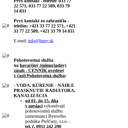
Prvý kontakt - telefón: 033 77
22 571, 033 77 22 589, 033 79
14 831
Prvý kontakt zo zahraničia -
telefón: +421 33 77 22 571, +421
33 77 22 589, +421 33 79 14 831
E-mail:
info@bppy.sk
Pohotovostná služba
na
havarijný (mimoriadny)
zásah - CENNÍK uvedený
v časti Pohotovotná služba
:
- VODA, KÚRENIE - NÁHLE
PRASKNUTIE RADIÁTORA,
KANALIZÁCIA
od 01. do 15. dňa
v mesiaci
vykonávajú
pohotovostnú službu
zamestnanci Bytového
podniku Piešťany, s.r.o. -
tel. č. 0911 242 290