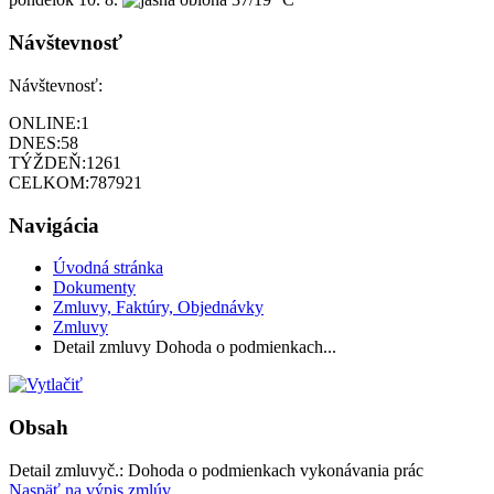
Návštevnosť
Návštevnosť:
ONLINE:
1
DNES:
58
TÝŽDEŇ:
1261
CELKOM:
787921
Navigácia
Úvodná stránka
Dokumenty
Zmluvy, Faktúry, Objednávky
Zmluvy
Detail zmluvy Dohoda o podmienkach...
Obsah
Detail zmluvy
č.:
Dohoda o podmienkach vykonávania prác
Naspäť na výpis zmlúv