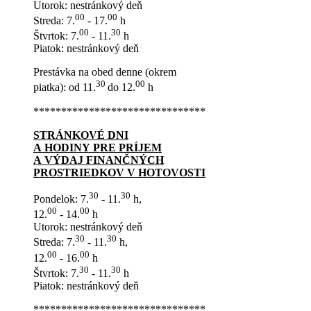
Utorok: nestránkový deň
00
00
Streda: 7.
- 17.
h
00
30
Štvrtok: 7.
- 11.
h
Piatok: nestránkový deň
Prestávka na obed denne (okrem
30
00
piatka): od 11.
do 12.
h
*******************************
STRÁNKOVÉ DNI
A HODINY PRE PRÍJEM
A VÝDAJ FINANČNÝCH
PROSTRIEDKOV V HOTOVOSTI
30
30
Pondelok: 7.
- 11.
h,
00
00
12.
- 14.
h
Utorok: nestránkový deň
30
30
Streda: 7.
- 11.
h,
00
00
12.
- 16.
h
30
30
Štvrtok: 7.
- 11.
h
Piatok: nestránkový deň
*******************************