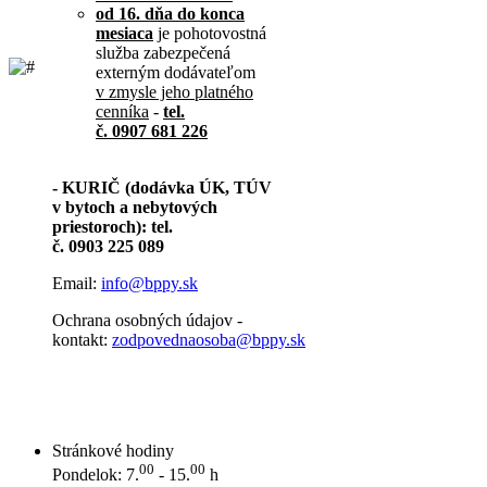
od 16. dňa do konca
mesiaca
je pohotovostná
služba zabezpečená
externým dodávateľom
v zmysle jeho platného
cenníka
-
tel.
č. 0907 681 226
- KURIČ (dodávka ÚK, TÚV
v bytoch a nebytových
priestoroch): tel.
č. 0903 225 089
Email:
info@bppy.sk
Ochrana osobných údajov -
kontakt:
zodpovednaosoba@bppy.sk
Stránkové hodiny
00
00
Pondelok: 7.
- 15.
h