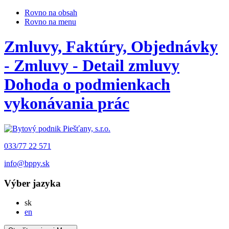
Rovno na obsah
Rovno na menu
Zmluvy, Faktúry, Objednávky
- Zmluvy - Detail zmluvy
Dohoda o podmienkach
vykonávania prác
033/77 22 571
info@bppy.sk
Výber jazyka
Slovensky
sk
English
en