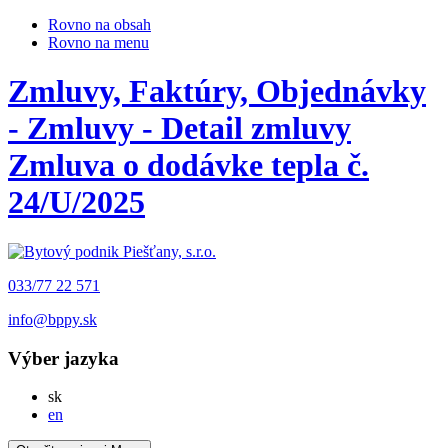
Rovno na obsah
Rovno na menu
Zmluvy, Faktúry, Objednávky
- Zmluvy - Detail zmluvy
Zmluva o dodávke tepla č.
24/U/2025
033/77 22 571
info@bppy.sk
Výber jazyka
Slovensky
sk
English
en