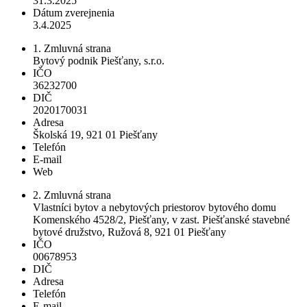
31.3.2025
Dátum zverejnenia
3.4.2025
1. Zmluvná strana
Bytový podnik Piešťany, s.r.o.
IČO
36232700
DIČ
2020170031
Adresa
Školská 19, 921 01 Piešťany
Telefón
E-mail
Web
2. Zmluvná strana
Vlastníci bytov a nebytových priestorov bytového domu
Komenského 4528/2, Piešťany, v zast. Piešťanské stavebné
bytové družstvo, Ružová 8, 921 01 Piešťany
IČO
00678953
DIČ
Adresa
Telefón
E-mail