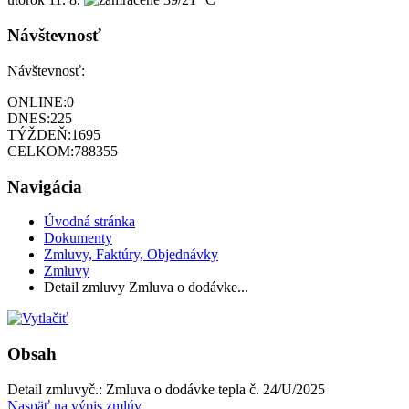
Návštevnosť
Návštevnosť:
ONLINE:
0
DNES:
225
TÝŽDEŇ:
1695
CELKOM:
788355
Navigácia
Úvodná stránka
Dokumenty
Zmluvy, Faktúry, Objednávky
Zmluvy
Detail zmluvy Zmluva o dodávke...
Obsah
Detail zmluvy
č.:
Zmluva o dodávke tepla č. 24/U/2025
Naspäť na výpis zmlúv