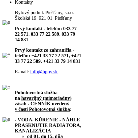
Kontakty
Bytový podnik Piešťany, s.r.o.
Školská 19, 921 01 Piešťany
Prvý kontakt - telefón: 033 77
22 571, 033 77 22 589, 033 79
14 831
Prvý kontakt zo zahraničia -
telefón: +421 33 77 22 571, +421
33 77 22 589, +421 33 79 14 831
E-mail:
info@bppy.sk
Pohotovostná služba
na
havarijný (mimoriadny)
zásah - CENNÍK uvedený
v časti Pohotovotná služba
:
- VODA, KÚRENIE - NÁHLE
PRASKNUTIE RADIÁTORA,
KANALIZÁCIA
od 01. do 15. dňa