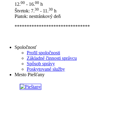
00
00
12.
- 16.
h
30
30
Štvrtok: 7.
- 11.
h
Piatok: nestránkový deň
*******************************
Spoločnosť
Profil spoločnosti
Základné činnosti správcu
Spôsob správy
Poskytované služby
Mesto Piešťany