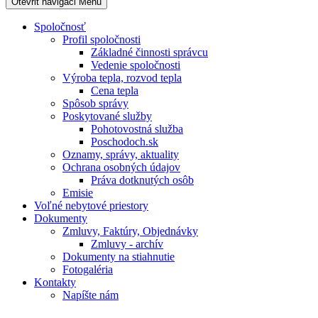
Otevřit navigaci
Menu
Spoločnosť
Profil spoločnosti
Základné činnosti správcu
Vedenie spoločnosti
Výroba tepla, rozvod tepla
Cena tepla
Spôsob správy
Poskytované služby
Pohotovostná služba
Poschodoch.sk
Oznamy, správy, aktuality
Ochrana osobných údajov
Práva dotknutých osôb
Emisie
Voľné nebytové priestory
Dokumenty
Zmluvy, Faktúry, Objednávky
Zmluvy - archív
Dokumenty na stiahnutie
Fotogaléria
Kontakty
Napíšte nám