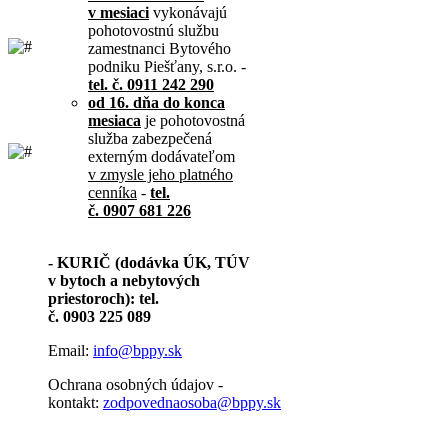
v mesiaci
vykonávajú
pohotovostnú službu
zamestnanci Bytového
podniku Piešťany, s.r.o. -
tel. č. 0911 242 290
od 16. dňa do konca
mesiaca
je pohotovostná
služba zabezpečená
externým dodávateľom
v zmysle jeho platného
cenníka
-
tel.
č. 0907 681 226
- KURIČ (dodávka ÚK, TÚV
v bytoch a nebytových
priestoroch): tel.
č. 0903 225 089
Email:
info@bppy.sk
Ochrana osobných údajov -
kontakt:
zodpovednaosoba@bppy.sk