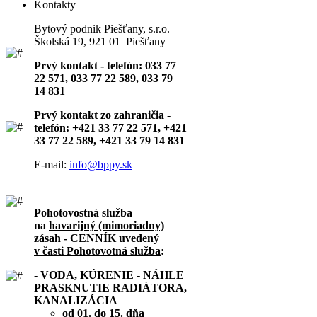
Kontakty
Bytový podnik Piešťany, s.r.o.
Školská 19, 921 01 Piešťany
Prvý kontakt - telefón: 033 77
22 571, 033 77 22 589, 033 79
14 831
Prvý kontakt zo zahraničia -
telefón: +421 33 77 22 571, +421
33 77 22 589, +421 33 79 14 831
E-mail:
info@bppy.sk
Pohotovostná služba
na
havarijný (mimoriadny)
zásah - CENNÍK uvedený
v časti Pohotovotná služba
:
- VODA, KÚRENIE - NÁHLE
PRASKNUTIE RADIÁTORA,
KANALIZÁCIA
od 01. do 15. dňa