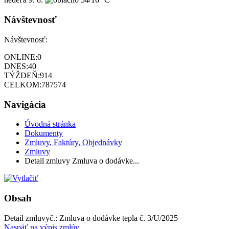
Návštevnosť
Návštevnosť:
ONLINE:
0
DNES:
40
TÝŽDEŇ:
914
CELKOM:
787574
Navigácia
Úvodná stránka
Dokumenty
Zmluvy, Faktúry, Objednávky
Zmluvy
Detail zmluvy Zmluva o dodávke...
Obsah
Detail zmluvy
č.:
Zmluva o dodávke tepla č. 3/U/2025
Naspäť na výpis zmlúv