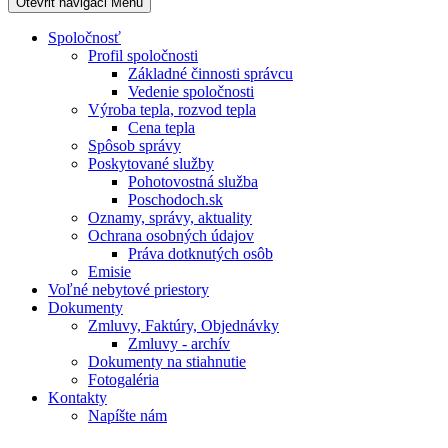
Otevřit navigaci
Menu
Spoločnosť
Profil spoločnosti
Základné činnosti správcu
Vedenie spoločnosti
Výroba tepla, rozvod tepla
Cena tepla
Spôsob správy
Poskytované služby
Pohotovostná služba
Poschodoch.sk
Oznamy, správy, aktuality
Ochrana osobných údajov
Práva dotknutých osôb
Emisie
Voľné nebytové priestory
Dokumenty
Zmluvy, Faktúry, Objednávky
Zmluvy - archív
Dokumenty na stiahnutie
Fotogaléria
Kontakty
Napíšte nám