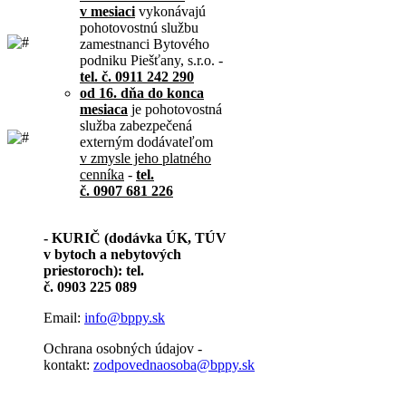
v mesiaci
vykonávajú
pohotovostnú službu
zamestnanci Bytového
podniku Piešťany, s.r.o. -
tel. č. 0911 242 290
od 16. dňa do konca
mesiaca
je pohotovostná
služba zabezpečená
externým dodávateľom
v zmysle jeho platného
cenníka
-
tel.
č. 0907 681 226
- KURIČ (dodávka ÚK, TÚV
v bytoch a nebytových
priestoroch): tel.
č. 0903 225 089
Email:
info@bppy.sk
Ochrana osobných údajov -
kontakt:
zodpovednaosoba@bppy.sk