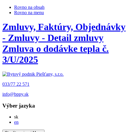
Rovno na obsah
Rovno na menu
Zmluvy, Faktúry, Objednávky
- Zmluvy - Detail zmluvy
Zmluva o dodávke tepla č.
3/U/2025
033/77 22 571
info@bppy.sk
Výber jazyka
Slovensky
sk
English
en