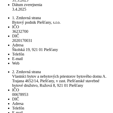
31.3.2025
Dátum zverejnenia
3.4.2025
1. Zmluvná strana
Bytový podnik Piešťany, s.r.o.
IČO
36232700
DIČ
2020170031
Adresa
Školská 19, 921 01 Piešťany
Telefón
E-mail
Web
2. Zmluvná strana
Vlastníci bytov a nebytových priestorov bytového domu A.
Trajana 4652/14, Piešťany, v zast. Piešťanské stavebné
bytové družstvo, Ružová 8, 921 01 Piešťany
IČO
00678953
DIČ
Adresa
Telefón
E-mail