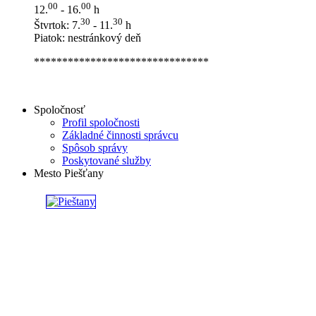
00
00
12.
- 16.
h
30
30
Štvrtok: 7.
- 11.
h
Piatok: nestránkový deň
*******************************
Spoločnosť
Profil spoločnosti
Základné činnosti správcu
Spôsob správy
Poskytované služby
Mesto Piešťany