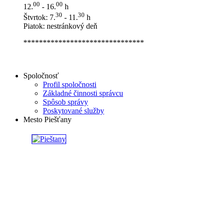
00
00
12.
- 16.
h
30
30
Štvrtok: 7.
- 11.
h
Piatok: nestránkový deň
*******************************
Spoločnosť
Profil spoločnosti
Základné činnosti správcu
Spôsob správy
Poskytované služby
Mesto Piešťany