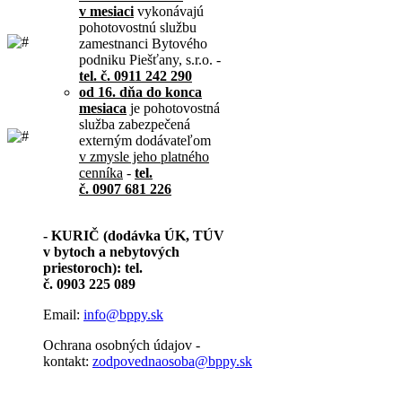
v mesiaci
vykonávajú
pohotovostnú službu
zamestnanci Bytového
podniku Piešťany, s.r.o. -
tel. č. 0911 242 290
od 16. dňa do konca
mesiaca
je pohotovostná
služba zabezpečená
externým dodávateľom
v zmysle jeho platného
cenníka
-
tel.
č. 0907 681 226
- KURIČ (dodávka ÚK, TÚV
v bytoch a nebytových
priestoroch): tel.
č. 0903 225 089
Email:
info@bppy.sk
Ochrana osobných údajov -
kontakt:
zodpovednaosoba@bppy.sk