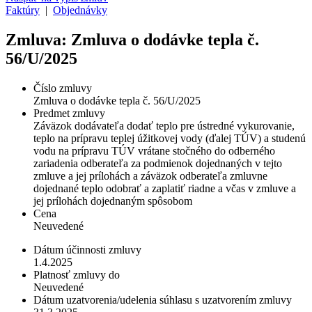
Faktúry
|
Objednávky
Zmluva: Zmluva o dodávke tepla č.
56/U/2025
Číslo zmluvy
Zmluva o dodávke tepla č. 56/U/2025
Predmet zmluvy
Záväzok dodávateľa dodať teplo pre ústredné vykurovanie,
teplo na prípravu teplej úžitkovej vody (ďalej TÚV) a studenú
vodu na prípravu TÚV vrátane stočného do odberného
zariadenia odberateľa za podmienok dojednaných v tejto
zmluve a jej prílohách a záväzok odberateľa zmluvne
dojednané teplo odobrať a zaplatiť riadne a včas v zmluve a
jej prílohách dojednaným spôsobom
Cena
Neuvedené
Dátum účinnosti zmluvy
1.4.2025
Platnosť zmluvy do
Neuvedené
Dátum uzatvorenia/udelenia súhlasu s uzatvorením zmluvy