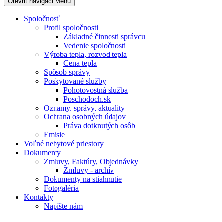
Otevřit navigaci
Menu
Spoločnosť
Profil spoločnosti
Základné činnosti správcu
Vedenie spoločnosti
Výroba tepla, rozvod tepla
Cena tepla
Spôsob správy
Poskytované služby
Pohotovostná služba
Poschodoch.sk
Oznamy, správy, aktuality
Ochrana osobných údajov
Práva dotknutých osôb
Emisie
Voľné nebytové priestory
Dokumenty
Zmluvy, Faktúry, Objednávky
Zmluvy - archív
Dokumenty na stiahnutie
Fotogaléria
Kontakty
Napíšte nám