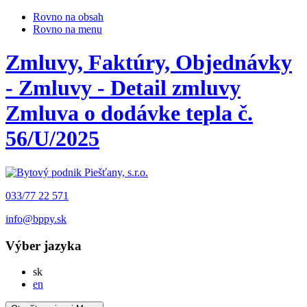
Rovno na obsah
Rovno na menu
Zmluvy, Faktúry, Objednávky
- Zmluvy - Detail zmluvy
Zmluva o dodávke tepla č.
56/U/2025
033/77 22 571
info@bppy.sk
Výber jazyka
Slovensky
sk
English
en