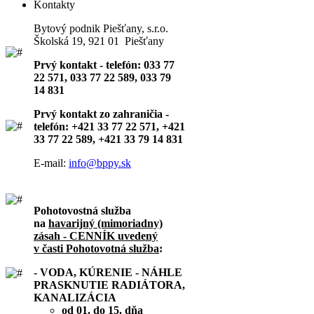
Kontakty
Bytový podnik Piešťany, s.r.o.
Školská 19, 921 01 Piešťany
Prvý kontakt - telefón: 033 77
22 571, 033 77 22 589, 033 79
14 831
Prvý kontakt zo zahraničia -
telefón: +421 33 77 22 571, +421
33 77 22 589, +421 33 79 14 831
E-mail:
info@bppy.sk
Pohotovostná služba
na
havarijný (mimoriadny)
zásah - CENNÍK uvedený
v časti Pohotovotná služba
:
- VODA, KÚRENIE - NÁHLE
PRASKNUTIE RADIÁTORA,
KANALIZÁCIA
od 01. do 15. dňa