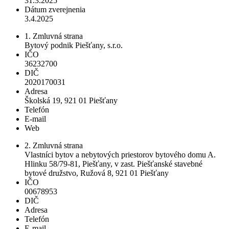
31.3.2025
Dátum zverejnenia
3.4.2025
1. Zmluvná strana
Bytový podnik Piešťany, s.r.o.
IČO
36232700
DIČ
2020170031
Adresa
Školská 19, 921 01 Piešťany
Telefón
E-mail
Web
2. Zmluvná strana
Vlastníci bytov a nebytových priestorov bytového domu A.
Hlinku 58/79-81, Piešťany, v zast. Piešťanské stavebné
bytové družstvo, Ružová 8, 921 01 Piešťany
IČO
00678953
DIČ
Adresa
Telefón
E-mail