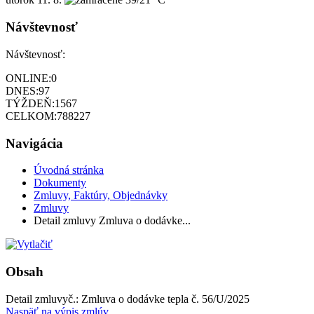
Návštevnosť
Návštevnosť:
ONLINE:
0
DNES:
97
TÝŽDEŇ:
1567
CELKOM:
788227
Navigácia
Úvodná stránka
Dokumenty
Zmluvy, Faktúry, Objednávky
Zmluvy
Detail zmluvy Zmluva o dodávke...
Obsah
Detail zmluvy
č.:
Zmluva o dodávke tepla č. 56/U/2025
Naspäť na výpis zmlúv