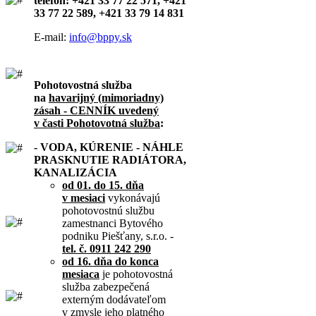
telefón: +421 33 77 22 571, +421
33 77 22 589, +421 33 79 14 831
E-mail:
info@bppy.sk
Pohotovostná služba
na
havarijný (mimoriadny)
zásah - CENNÍK uvedený
v časti Pohotovotná služba
:
- VODA, KÚRENIE - NÁHLE
PRASKNUTIE RADIÁTORA,
KANALIZÁCIA
od 01. do 15. dňa
v mesiaci
vykonávajú
pohotovostnú službu
zamestnanci Bytového
podniku Piešťany, s.r.o. -
tel. č. 0911 242 290
od 16. dňa do konca
mesiaca
je pohotovostná
služba zabezpečená
externým dodávateľom
v zmysle jeho platného