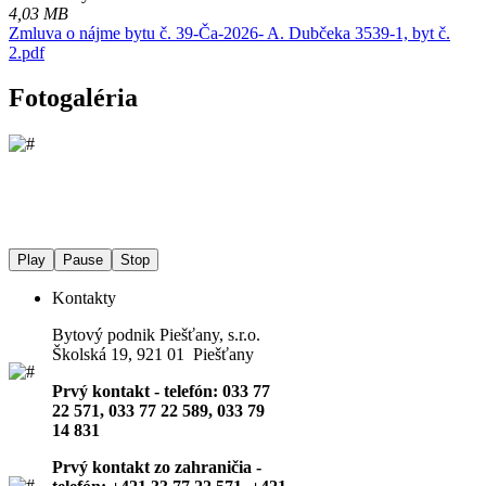
4,03 MB
Zmluva o nájme bytu č. 39-Ča-2026- A. Dubčeka 3539-1, byt č.
2.pdf
Fotogaléria
Play
Pause
Stop
Kontakty
Bytový podnik Piešťany, s.r.o.
Školská 19, 921 01 Piešťany
Prvý kontakt - telefón: 033 77
22 571, 033 77 22 589, 033 79
14 831
Prvý kontakt zo zahraničia -