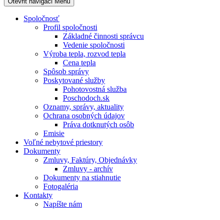
Otevřit navigaci
Menu
Spoločnosť
Profil spoločnosti
Základné činnosti správcu
Vedenie spoločnosti
Výroba tepla, rozvod tepla
Cena tepla
Spôsob správy
Poskytované služby
Pohotovostná služba
Poschodoch.sk
Oznamy, správy, aktuality
Ochrana osobných údajov
Práva dotknutých osôb
Emisie
Voľné nebytové priestory
Dokumenty
Zmluvy, Faktúry, Objednávky
Zmluvy - archív
Dokumenty na stiahnutie
Fotogaléria
Kontakty
Napíšte nám