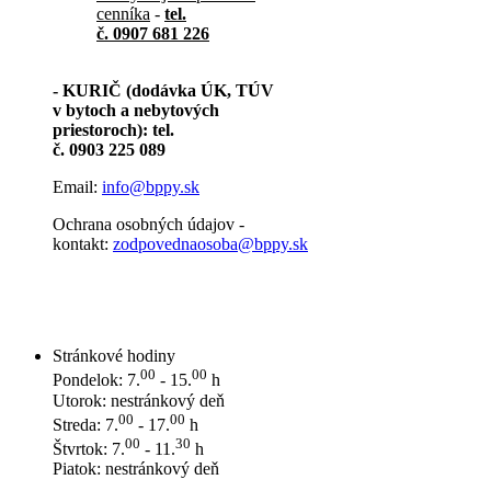
cenníka
-
tel.
č. 0907 681 226
- KURIČ (dodávka ÚK, TÚV
v bytoch a nebytových
priestoroch): tel.
č. 0903 225 089
Email:
info@bppy.sk
Ochrana osobných údajov -
kontakt:
zodpovednaosoba@bppy.sk
Stránkové hodiny
00
00
Pondelok: 7.
- 15.
h
Utorok: nestránkový deň
00
00
Streda: 7.
- 17.
h
00
30
Štvrtok: 7.
- 11.
h
Piatok: nestránkový deň