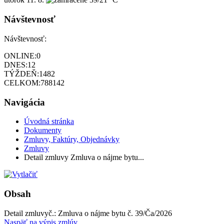
Návštevnosť
Návštevnosť:
ONLINE:
0
DNES:
12
TÝŽDEŇ:
1482
CELKOM:
788142
Navigácia
Úvodná stránka
Dokumenty
Zmluvy, Faktúry, Objednávky
Zmluvy
Detail zmluvy Zmluva o nájme bytu...
Obsah
Detail zmluvy
č.:
Zmluva o nájme bytu č. 39/Ča/2026
Naspäť na výpis zmlúv