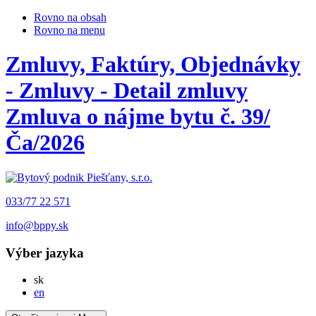
Rovno na obsah
Rovno na menu
Zmluvy, Faktúry, Objednávky
- Zmluvy - Detail zmluvy
Zmluva o nájme bytu č. 39/
Ča/2026
033/77 22 571
info@bppy.sk
Výber jazyka
Slovensky
sk
English
en