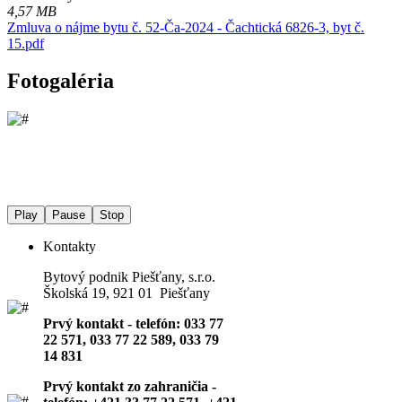
4,57 MB
Zmluva o nájme bytu č. 52-Ča-2024 - Čachtická 6826-3, byt č.
15.pdf
Fotogaléria
Play
Pause
Stop
Kontakty
Bytový podnik Piešťany, s.r.o.
Školská 19, 921 01 Piešťany
Prvý kontakt - telefón: 033 77
22 571, 033 77 22 589, 033 79
14 831
Prvý kontakt zo zahraničia -