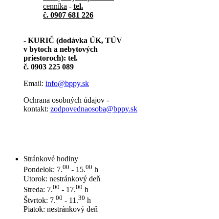
cenníka
-
tel.
č. 0907 681 226
- KURIČ (dodávka ÚK, TÚV
v bytoch a nebytových
priestoroch): tel.
č. 0903 225 089
Email:
info@bppy.sk
Ochrana osobných údajov -
kontakt:
zodpovednaosoba@bppy.sk
Stránkové hodiny
00
00
Pondelok: 7.
- 15.
h
Utorok: nestránkový deň
00
00
Streda: 7.
- 17.
h
00
30
Štvrtok: 7.
- 11.
h
Piatok: nestránkový deň