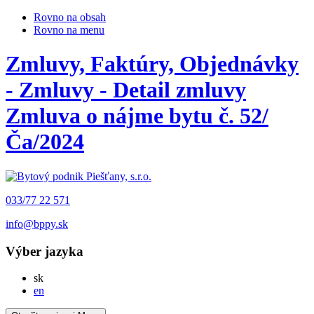
Rovno na obsah
Rovno na menu
Zmluvy, Faktúry, Objednávky
- Zmluvy - Detail zmluvy
Zmluva o nájme bytu č. 52/
Ča/2024
033/77 22 571
info@bppy.sk
Výber jazyka
Slovensky
sk
English
en