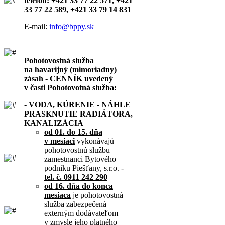
telefón: +421 33 77 22 571, +421
33 77 22 589, +421 33 79 14 831
E-mail:
info@bppy.sk
Pohotovostná služba
na
havarijný (mimoriadny)
zásah - CENNÍK uvedený
v časti Pohotovotná služba
:
- VODA, KÚRENIE - NÁHLE
PRASKNUTIE RADIÁTORA,
KANALIZÁCIA
od 01. do 15. dňa
v mesiaci
vykonávajú
pohotovostnú službu
zamestnanci Bytového
podniku Piešťany, s.r.o. -
tel. č. 0911 242 290
od 16. dňa do konca
mesiaca
je pohotovostná
služba zabezpečená
externým dodávateľom
v zmysle jeho platného