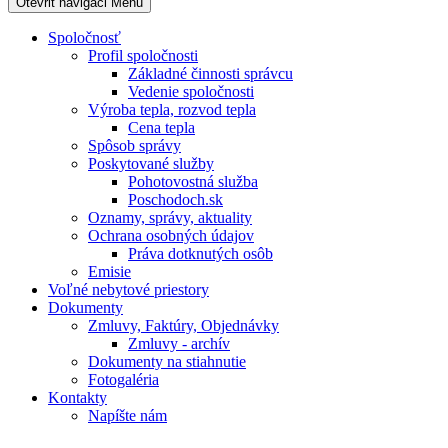
Otevřit navigaci
Menu
Spoločnosť
Profil spoločnosti
Základné činnosti správcu
Vedenie spoločnosti
Výroba tepla, rozvod tepla
Cena tepla
Spôsob správy
Poskytované služby
Pohotovostná služba
Poschodoch.sk
Oznamy, správy, aktuality
Ochrana osobných údajov
Práva dotknutých osôb
Emisie
Voľné nebytové priestory
Dokumenty
Zmluvy, Faktúry, Objednávky
Zmluvy - archív
Dokumenty na stiahnutie
Fotogaléria
Kontakty
Napíšte nám