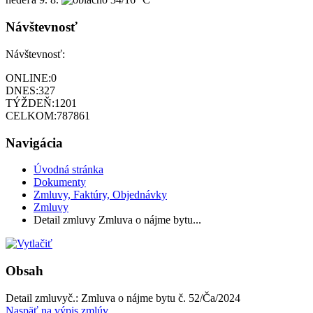
Návštevnosť
Návštevnosť:
ONLINE:
0
DNES:
327
TÝŽDEŇ:
1201
CELKOM:
787861
Navigácia
Úvodná stránka
Dokumenty
Zmluvy, Faktúry, Objednávky
Zmluvy
Detail zmluvy Zmluva o nájme bytu...
Obsah
Detail zmluvy
č.:
Zmluva o nájme bytu č. 52/Ča/2024
Naspäť na výpis zmlúv