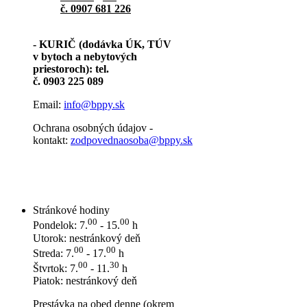
č. 0907 681 226
- KURIČ (dodávka ÚK, TÚV
v bytoch a nebytových
priestoroch): tel.
č. 0903 225 089
Email:
info@bppy.sk
Ochrana osobných údajov -
kontakt:
zodpovednaosoba@bppy.sk
Stránkové hodiny
00
00
Pondelok: 7.
- 15.
h
Utorok: nestránkový deň
00
00
Streda: 7.
- 17.
h
00
30
Štvrtok: 7.
- 11.
h
Piatok: nestránkový deň
Prestávka na obed denne (okrem