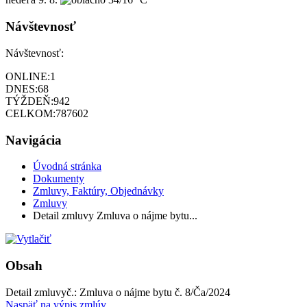
Návštevnosť
Návštevnosť:
ONLINE:
1
DNES:
68
TÝŽDEŇ:
942
CELKOM:
787602
Navigácia
Úvodná stránka
Dokumenty
Zmluvy, Faktúry, Objednávky
Zmluvy
Detail zmluvy Zmluva o nájme bytu...
Obsah
Detail zmluvy
č.:
Zmluva o nájme bytu č. 8/Ča/2024
Naspäť na výpis zmlúv