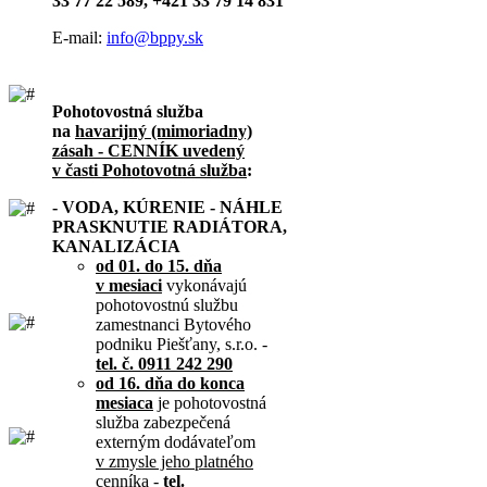
33 77 22 589, +421 33 79 14 831
E-mail:
info@bppy.sk
Pohotovostná služba
na
havarijný (mimoriadny)
zásah - CENNÍK uvedený
v časti Pohotovotná služba
:
- VODA, KÚRENIE - NÁHLE
PRASKNUTIE RADIÁTORA,
KANALIZÁCIA
od 01. do 15. dňa
v mesiaci
vykonávajú
pohotovostnú službu
zamestnanci Bytového
podniku Piešťany, s.r.o. -
tel. č. 0911 242 290
od 16. dňa do konca
mesiaca
je pohotovostná
služba zabezpečená
externým dodávateľom
v zmysle jeho platného
cenníka
-
tel.