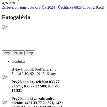
4,87 MB
Zmluva o nájme bytu č. 8-Ča-2024 - Čachtická 6826-1, byt č. 9.pdf
Fotogaléria
Play
Pause
Stop
Kontakty
Bytový podnik Piešťany, s.r.o.
Školská 19, 921 01 Piešťany
Prvý kontakt - telefón: 033 77
22 571, 033 77 22 589, 033 79
14 831
Prvý kontakt zo zahraničia -
telefón: +421 33 77 22 571, +421