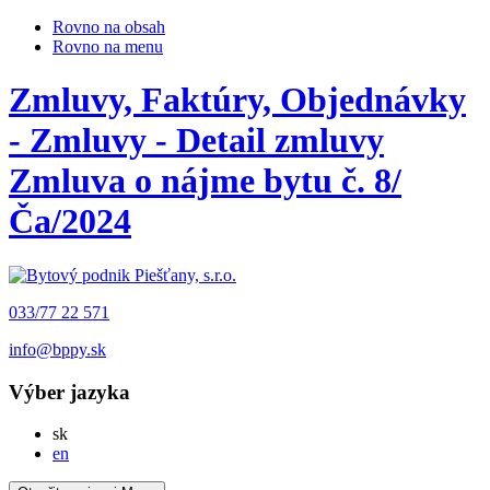
Rovno na obsah
Rovno na menu
Zmluvy, Faktúry, Objednávky
- Zmluvy - Detail zmluvy
Zmluva o nájme bytu č. 8/
Ča/2024
033/77 22 571
info@bppy.sk
Výber jazyka
Slovensky
sk
English
en