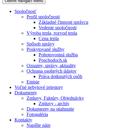
Otevřit navigaci
Menu
Spoločnosť
Profil spoločnosti
Základné činnosti správcu
Vedenie spoločnosti
Výroba tepla, rozvod tepla
Cena tepla
Spôsob správy
Poskytované služby
Pohotovostná služba
Poschodoch.sk
Oznamy, správy, aktuality
Ochrana osobných údajov
Práva dotknutých osôb
Emisie
Voľné nebytové priestory
Dokumenty
Zmluvy, Faktúry, Objednávky
Zmluvy - archív
Dokumenty na stiahnutie
Fotogaléria
Kontakty
Napíšte nám