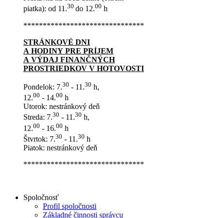
30
00
piatka): od 11.
do 12.
h
*******************************
STRÁNKOVÉ DNI
A HODINY PRE PRÍJEM
A VÝDAJ FINANČNÝCH
PROSTRIEDKOV V HOTOVOSTI
30
30
Pondelok: 7.
- 11.
h,
00
00
12.
- 14.
h
Utorok: nestránkový deň
30
30
Streda: 7.
- 11.
h,
00
00
12.
- 16.
h
30
30
Štvrtok: 7.
- 11.
h
Piatok: nestránkový deň
*******************************
Spoločnosť
Profil spoločnosti
Základné činnosti správcu