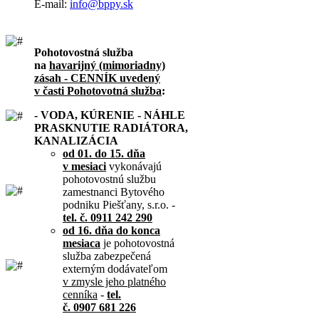
E-mail:
info@bppy.sk
Pohotovostná služba
na
havarijný (mimoriadny)
zásah - CENNÍK uvedený
v časti Pohotovotná služba
:
- VODA, KÚRENIE - NÁHLE
PRASKNUTIE RADIÁTORA,
KANALIZÁCIA
od 01. do 15. dňa
v mesiaci
vykonávajú
pohotovostnú službu
zamestnanci Bytového
podniku Piešťany, s.r.o. -
tel. č. 0911 242 290
od 16. dňa do konca
mesiaca
je pohotovostná
služba zabezpečená
externým dodávateľom
v zmysle jeho platného
cenníka
-
tel.
č. 0907 681 226