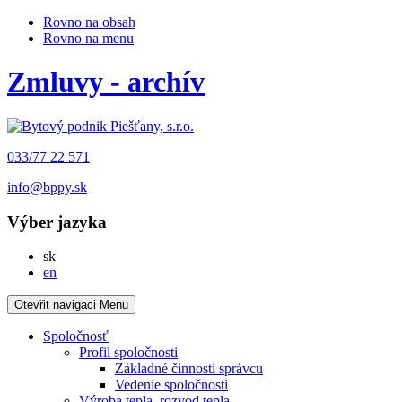
Rovno na obsah
Rovno na menu
Zmluvy - archív
033/77 22 571
info@bppy.sk
Výber jazyka
Slovensky
sk
English
en
Otevřit navigaci
Menu
Spoločnosť
Profil spoločnosti
Základné činnosti správcu
Vedenie spoločnosti
Výroba tepla, rozvod tepla