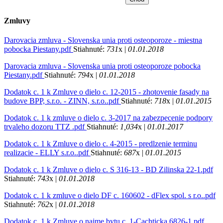
Zmluvy
Darovacia zmluva - Slovenska unia proti osteoporoze - miestna
pobocka Piestany.pdf
Stiahnuté:
731
x |
01.01.2018
Darovacia zmluva - Slovenska unia proti osteoporoze pobocka
Piestany.pdf
Stiahnuté:
794
x |
01.01.2018
Dodatok c. 1 k Zmluve o dielo c. 12-2015 - zhotovenie fasady na
budove BPP, s.r.o. - ZINN, s.r.o..pdf
Stiahnuté:
718
x |
01.01.2015
Dodatok c. 1 k zmluve o dielo c. 3-2017 na zabezpecenie podpory
trvaleho dozoru TTZ .pdf
Stiahnuté:
1,034
x |
01.01.2017
Dodatok c. 1 k Zmluve o dielo c. 4-2015 - predlzenie terminu
realizacie - ELLY s.r.o..pdf
Stiahnuté:
687
x |
01.01.2015
Dodatok c. 1 k Zmluve o dielo c. S 316-13 - BD Zilinska 22-1.pdf
Stiahnuté:
743
x |
01.01.2018
Dodatok c. 1 k zmluve o dielo DF c. 160602 - dFlex spol. s r.o..pdf
Stiahnuté:
762
x |
01.01.2018
Dodatok c. 1 k Zmluve o najme bytu c. 1-Cachticka 6826-1.pdf