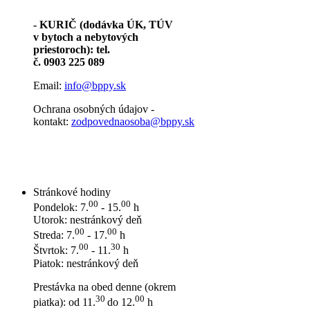
- KURIČ (dodávka ÚK, TÚV
v bytoch a nebytových
priestoroch): tel.
č. 0903 225 089
Email:
info@bppy.sk
Ochrana osobných údajov -
kontakt:
zodpovednaosoba@bppy.sk
Stránkové hodiny
00
00
Pondelok: 7.
- 15.
h
Utorok: nestránkový deň
00
00
Streda: 7.
- 17.
h
00
30
Štvrtok: 7.
- 11.
h
Piatok: nestránkový deň
Prestávka na obed denne (okrem
30
00
piatka): od 11.
do 12.
h