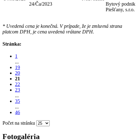
24/Ča/2023
Bytový podnik
Piešťany, s.r.o.
* Uvedená cena je konečná. V prípade, že je zmluvná strana
platcom DPH, je cena uvedená vrátane DPH.
Stránka:
1
...
19
20
21
22
23
...
35
...
46
Počet na stránku
Fotogaléria