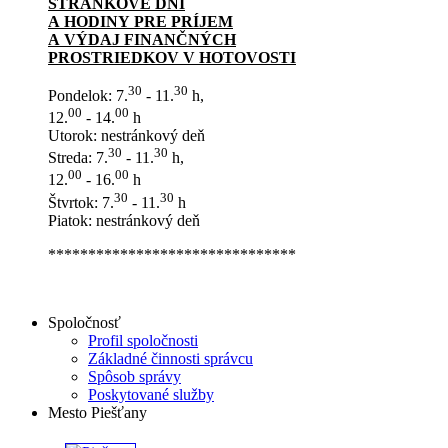
STRÁNKOVÉ DNI
A HODINY PRE PRÍJEM
A VÝDAJ FINANČNÝCH
PROSTRIEDKOV V HOTOVOSTI
30
30
Pondelok: 7.
- 11.
h,
00
00
12.
- 14.
h
Utorok: nestránkový deň
30
30
Streda: 7.
- 11.
h,
00
00
12.
- 16.
h
30
30
Štvrtok: 7.
- 11.
h
Piatok: nestránkový deň
*******************************
Spoločnosť
Profil spoločnosti
Základné činnosti správcu
Spôsob správy
Poskytované služby
Mesto Piešťany