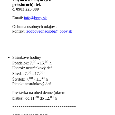
priestoroch): tel.
č. 0903 225 089
Email:
info@bppy.sk
Ochrana osobných údajov -
kontakt:
zodpovednaosoba@bppy.sk
Stránkové hodiny
00
00
Pondelok: 7.
- 15.
h
Utorok: nestránkový deň
00
00
Streda: 7.
- 17.
h
00
30
Štvrtok: 7.
- 11.
h
Piatok: nestránkový deň
Prestávka na obed denne (okrem
30
00
piatka): od 11.
do 12.
h
*******************************