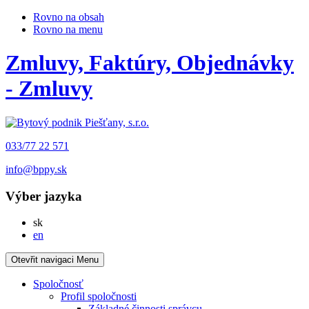
Rovno na obsah
Rovno na menu
Zmluvy, Faktúry, Objednávky
- Zmluvy
033/77 22 571
info@bppy.sk
Výber jazyka
Slovensky
sk
English
en
Otevřit navigaci
Menu
Spoločnosť
Profil spoločnosti
Základné činnosti správcu