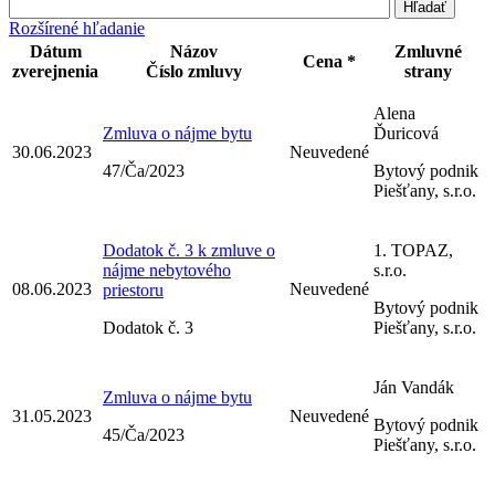
Rozšírené hľadanie
Dátum
Názov
Zmluvné
Cena *
zverejnenia
Číslo zmluvy
strany
Alena
Zmluva o nájme bytu
Ďuricová
30.06.2023
Neuvedené
47/Ča/2023
Bytový podnik
Piešťany, s.r.o.
Dodatok č. 3 k zmluve o
1. TOPAZ,
nájme nebytového
s.r.o.
08.06.2023
Neuvedené
priestoru
Bytový podnik
Dodatok č. 3
Piešťany, s.r.o.
Ján Vandák
Zmluva o nájme bytu
31.05.2023
Neuvedené
Bytový podnik
45/Ča/2023
Piešťany, s.r.o.