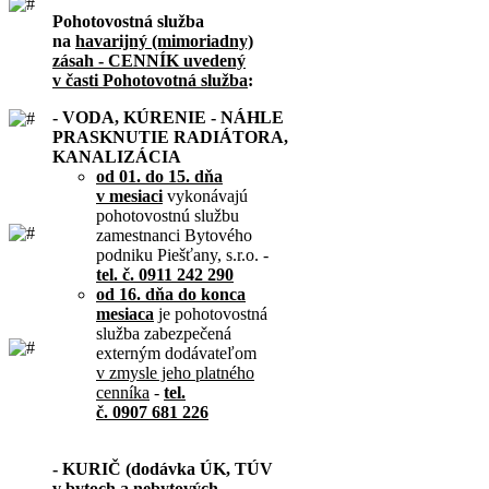
Pohotovostná služba
na
havarijný (mimoriadny)
zásah - CENNÍK uvedený
v časti Pohotovotná služba
:
- VODA, KÚRENIE - NÁHLE
PRASKNUTIE RADIÁTORA,
KANALIZÁCIA
od 01. do 15. dňa
v mesiaci
vykonávajú
pohotovostnú službu
zamestnanci Bytového
podniku Piešťany, s.r.o. -
tel. č. 0911 242 290
od 16. dňa do konca
mesiaca
je pohotovostná
služba zabezpečená
externým dodávateľom
v zmysle jeho platného
cenníka
-
tel.
č. 0907 681 226
- KURIČ (dodávka ÚK, TÚV
v bytoch a nebytových