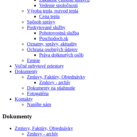
Vedenie spoločnosti
Výroba tepla, rozvod tepla
Cena tepla
Spôsob správy
Poskytované služby
Pohotovostná služba
Poschodoch.sk
Oznamy, správy, aktuality
Ochrana osobných údajov
Práva dotknutých osôb
Emisie
Voľné nebytové priestory
Dokumenty
Zmluvy, Faktúry, Objednávky
Zmluvy - archív
Dokumenty na stiahnutie
Fotogaléria
Kontakty
Napíšte nám
Dokumenty
Zmluvy, Faktúry, Objednávky
Zmluvy - archív