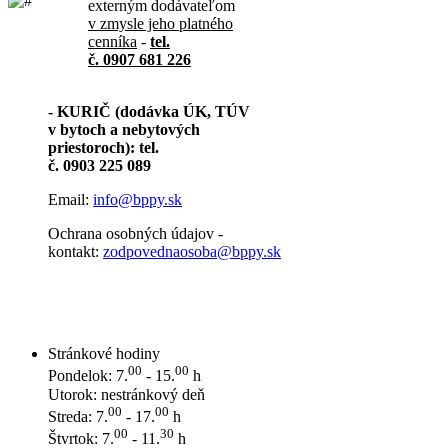
externým dodávateľom
v zmysle jeho platného
cenníka
-
tel.
č. 0907 681 226
- KURIČ (dodávka ÚK, TÚV
v bytoch a nebytových
priestoroch): tel.
č. 0903 225 089
Email:
info@bppy.sk
Ochrana osobných údajov -
kontakt:
zodpovednaosoba@bppy.sk
Stránkové hodiny
00
00
Pondelok: 7.
- 15.
h
Utorok: nestránkový deň
00
00
Streda: 7.
- 17.
h
00
30
Štvrtok: 7.
- 11.
h