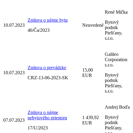
René Mička
Zmluva o nájme bytu
Bytový
10.07.2023
Neuvedené
podnik
46/Ča/2023
Piešťany,
s.r.o.
Galileo
Corporation
s.r.o.
Zmluva o prevádzke
15,00
10.07.2023
Bytový
EUR
CRZ-13-06-2023-SK
podnik
Piešťany,
s.r.o.
Andrej Boďa
Zmluva o nájme
Bytový
1 439,92
nebytového priestoru
07.07.2023
podnik
EUR
17/U/2023
Piešťany,