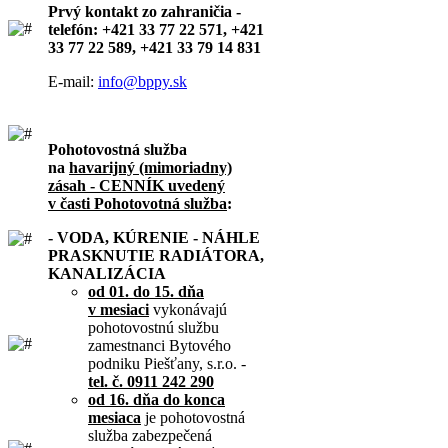
Prvý kontakt zo zahraničia -
telefón: +421 33 77 22 571, +421
33 77 22 589, +421 33 79 14 831
E-mail:
info@bppy.sk
Pohotovostná služba
na
havarijný (mimoriadny)
zásah - CENNÍK uvedený
v časti Pohotovotná služba
:
- VODA, KÚRENIE - NÁHLE
PRASKNUTIE RADIÁTORA,
KANALIZÁCIA
od 01. do 15. dňa
v mesiaci
vykonávajú
pohotovostnú službu
zamestnanci Bytového
podniku Piešťany, s.r.o. -
tel. č. 0911 242 290
od 16. dňa do konca
mesiaca
je pohotovostná
služba zabezpečená