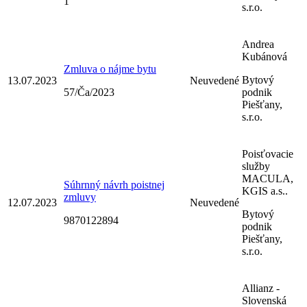
1
s.r.o.
Andrea
Kubánová
Zmluva o nájme bytu
Bytový
13.07.2023
Neuvedené
57/Ča/2023
podnik
Piešťany,
s.r.o.
Poisťovacie
služby
MACULA,
Súhrnný návrh poistnej
KGIS a.s..
zmluvy
12.07.2023
Neuvedené
Bytový
9870122894
podnik
Piešťany,
s.r.o.
Allianz -
Slovenská