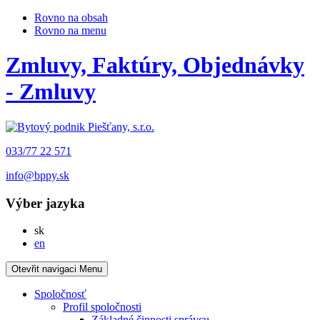
Rovno na obsah
Rovno na menu
Zmluvy, Faktúry, Objednávky
- Zmluvy
033/77 22 571
info@bppy.sk
Výber jazyka
Slovensky
sk
English
en
Otevřit navigaci
Menu
Spoločnosť
Profil spoločnosti
Základné činnosti správcu