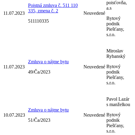
poisťovňa,
Poistná zmluva č. 511 110
a.s
335, zmena č. 2
11.07.2023
Neuvedené
Bytový
511110335
podnik
Piešťany,
s.r.o.
Miroslav
Rybanský
Zmluva o nájme bytu
Bytový
11.07.2023
Neuvedené
49/Ča/2023
podnik
Piešťany,
s.r.o.
Pavol Lazár
s manželkou
Zmluva o nájme bytu
Bytový
10.07.2023
Neuvedené
51/Ča/2023
podnik
Piešťany,
s.r.o.