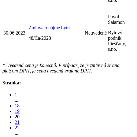
s.r.o.
Pavol
Salamon
Zmluva o nájme bytu
Bytový
30.06.2023
Neuvedené
48/Ča/2023
podnik
Piešťany,
s.r.o.
* Uvedená cena je konečná. V prípade, že je zmluvná strana
platcom DPH, je cena uvedená vrátane DPH.
Stránka:
1
...
18
19
20
21
22
...