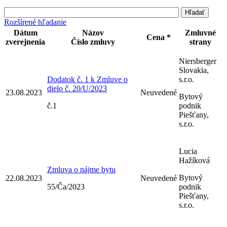
Rozšírené hľadanie
Dátum
Názov
Zmluvné
Cena *
zverejnenia
Číslo zmluvy
strany
Niersberger
Slovakia,
Dodatok č. 1 k Zmluve o
s.r.o.
dielo č. 20/U/2023
23.08.2023
Neuvedené
Bytový
č.1
podnik
Piešťany,
s.r.o.
Lucia
Hažíková
Zmluva o nájme bytu
Bytový
22.08.2023
Neuvedené
55/Ča/2023
podnik
Piešťany,
s.r.o.