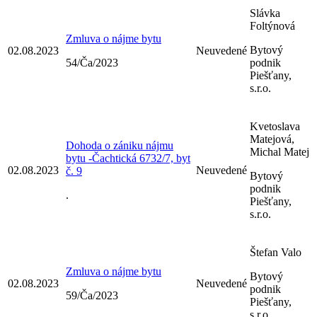
Slávka
Foltýnová
Zmluva o nájme bytu
Bytový
02.08.2023
Neuvedené
54/Ča/2023
podnik
Piešťany,
s.r.o.
Kvetoslava
Matejová,
Dohoda o zániku nájmu
Michal Matej
bytu -Čachtická 6732/7, byt
02.08.2023
Neuvedené
č. 9
Bytový
podnik
.
Piešťany,
s.r.o.
Štefan Valo
Zmluva o nájme bytu
Bytový
02.08.2023
Neuvedené
podnik
59/Ča/2023
Piešťany,
s.r.o.