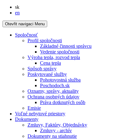
Slovensky
sk
English
en
Otevřit navigaci
Menu
Spoločnosť
Profil spoločnosti
Základné činnosti správcu
Vedenie spoločnosti
Výroba tepla, rozvod tepla
Cena tepla
Spôsob správy
Poskytované služby
Pohotovostná služba
Poschodoch.sk
Oznamy, správy, aktuality
Ochrana osobných údajov
Práva dotknutých osôb
Emisie
Voľné nebytové priestory
Dokumenty
Zmluvy, Faktúry, Objednávky
Zmluvy - archív
Dokumenty na stiahnutie