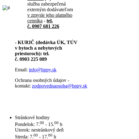
služba zabezpečená
externým dodávateľom
v zmysle jeho platného
cenníka
-
tel.
č. 0907 681 226
- KURIČ (dodávka ÚK, TÚV
v bytoch a nebytových
priestoroch): tel.
č. 0903 225 089
Email:
info@bppy.sk
Ochrana osobných údajov -
kontakt:
zodpovednaosoba@bppy.sk
Stránkové hodiny
00
00
Pondelok: 7.
- 15.
h
Utorok: nestránkový deň
00
00
Streda: 7.
- 17.
h