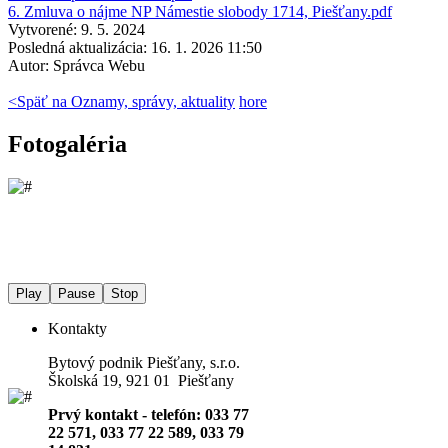
6. Zmluva o nájme NP Námestie slobody 1714, Piešťany.pdf
Vytvorené: 9. 5. 2024
Posledná aktualizácia: 16. 1. 2026 11:50
Autor:
Správca Webu
<
Späť na Oznamy, správy, aktuality
hore
Fotogaléria
Play
Pause
Stop
Kontakty
Bytový podnik Piešťany, s.r.o.
Školská 19, 921 01 Piešťany
Prvý kontakt - telefón: 033 77
22 571, 033 77 22 589, 033 79