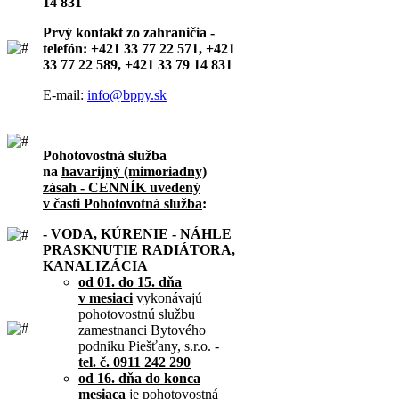
14 831
Prvý kontakt zo zahraničia -
telefón: +421 33 77 22 571, +421
33 77 22 589, +421 33 79 14 831
E-mail:
info@bppy.sk
Pohotovostná služba
na
havarijný (mimoriadny)
zásah - CENNÍK uvedený
v časti Pohotovotná služba
:
- VODA, KÚRENIE - NÁHLE
PRASKNUTIE RADIÁTORA,
KANALIZÁCIA
od 01. do 15. dňa
v mesiaci
vykonávajú
pohotovostnú službu
zamestnanci Bytového
podniku Piešťany, s.r.o. -
tel. č. 0911 242 290
od 16. dňa do konca
mesiaca
je pohotovostná