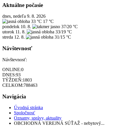
Aktuálne počasie
dnes, nedeľa 9. 8. 2026
33 °C
17 °C
pondelok
10. 8.
37/20 °C
utorok
11. 8.
33/19 °C
streda
12. 8.
31/15 °C
Návštevnosť
Návštevnosť:
ONLINE:
0
DNES:
93
TÝŽDEŇ:
1803
CELKOM:
788463
Navigácia
Úvodná stránka
Spoločnosť
Oznamy, správy, aktuality
OBCHODNÁ VEREJNÁ SÚŤAŽ - nebytový...