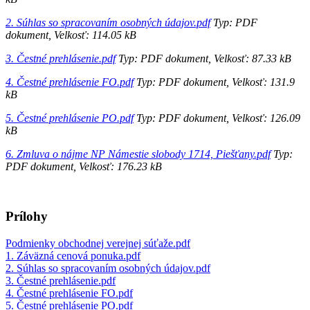
2. Súhlas so spracovaním osobných údajov.pdf
Typ: PDF
dokument, Velkosť: 114.05 kB
3. Čestné prehlásenie.pdf
Typ: PDF dokument, Velkosť: 87.33 kB
4. Čestné prehlásenie FO.pdf
Typ: PDF dokument, Velkosť: 131.9
kB
5. Čestné prehlásenie PO.pdf
Typ: PDF dokument, Velkosť: 126.09
kB
6. Zmluva o nájme NP Námestie slobody 1714, Piešťany.pdf
Typ:
PDF dokument, Velkosť: 176.23 kB
Prílohy
Podmienky obchodnej verejnej súťaže.pdf
1. Záväzná cenová ponuka.pdf
2. Súhlas so spracovaním osobných údajov.pdf
3. Čestné prehlásenie.pdf
4. Čestné prehlásenie FO.pdf
5. Čestné prehlásenie PO.pdf