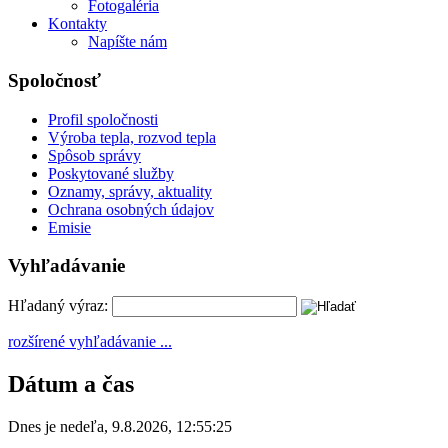
Fotogaléria
Kontakty
Napíšte nám
Spoločnosť
Profil spoločnosti
Výroba tepla, rozvod tepla
Spôsob správy
Poskytované služby
Oznamy, správy, aktuality
Ochrana osobných údajov
Emisie
Vyhľadávanie
Hľadaný výraz:
rozšírené vyhľadávanie ...
Dátum a čas
Dnes je
nedeľa
,
9.8.2026
,
12:55:25