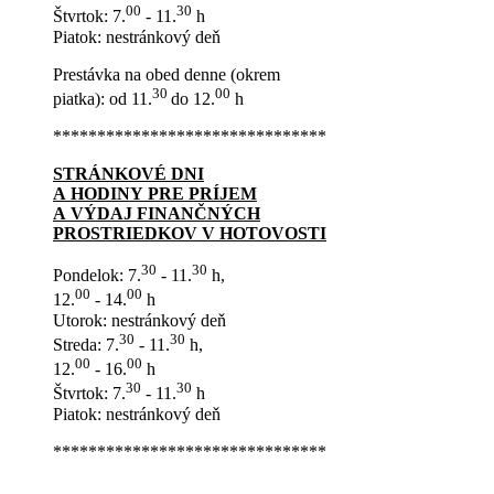
00
30
Štvrtok: 7.
- 11.
h
Piatok: nestránkový deň
Prestávka na obed denne (okrem
30
00
piatka): od 11.
do 12.
h
*******************************
STRÁNKOVÉ DNI
A HODINY PRE PRÍJEM
A VÝDAJ FINANČNÝCH
PROSTRIEDKOV V HOTOVOSTI
30
30
Pondelok: 7.
- 11.
h,
00
00
12.
- 14.
h
Utorok: nestránkový deň
30
30
Streda: 7.
- 11.
h,
00
00
12.
- 16.
h
30
30
Štvrtok: 7.
- 11.
h
Piatok: nestránkový deň
*******************************