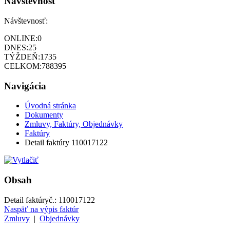
Návštevnosť
Návštevnosť:
ONLINE:
0
DNES:
25
TÝŽDEŇ:
1735
CELKOM:
788395
Navigácia
Úvodná stránka
Dokumenty
Zmluvy, Faktúry, Objednávky
Faktúry
Detail faktúry 110017122
Obsah
Detail faktúry
č.:
110017122
Naspäť na výpis faktúr
Zmluvy
|
Objednávky