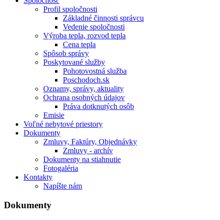
Spoločnosť
Profil spoločnosti
Základné činnosti správcu
Vedenie spoločnosti
Výroba tepla, rozvod tepla
Cena tepla
Spôsob správy
Poskytované služby
Pohotovostná služba
Poschodoch.sk
Oznamy, správy, aktuality
Ochrana osobných údajov
Práva dotknutých osôb
Emisie
Voľné nebytové priestory
Dokumenty
Zmluvy, Faktúry, Objednávky
Zmluvy - archív
Dokumenty na stiahnutie
Fotogaléria
Kontakty
Napíšte nám
Dokumenty