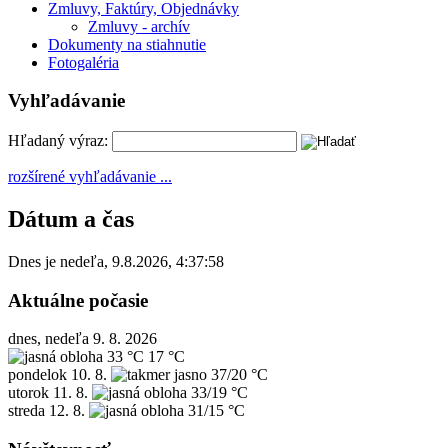
Zmluvy, Faktúry, Objednávky
Zmluvy - archív
Dokumenty na stiahnutie
Fotogaléria
Vyhľadávanie
Hľadaný výraz:
rozšírené vyhľadávanie ...
Dátum a čas
Dnes je
nedeľa
,
9.8.2026
,
4:37:58
Aktuálne počasie
dnes, nedeľa 9. 8. 2026
33 °C
17 °C
pondelok
10. 8.
37/20 °C
utorok
11. 8.
33/19 °C
streda
12. 8.
31/15 °C