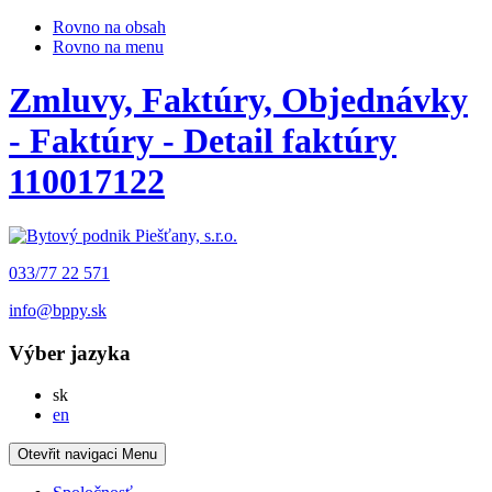
Rovno na obsah
Rovno na menu
Zmluvy, Faktúry, Objednávky
- Faktúry - Detail faktúry
110017122
033/77 22 571
info@bppy.sk
Výber jazyka
Slovensky
sk
English
en
Otevřit navigaci
Menu