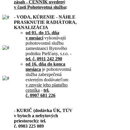
zásah - CENNÍK uvedený
v časti Pohotovotná služba
:
- VODA, KÚRENIE - NÁHLE
PRASKNUTIE RADIÁTORA,
KANALIZÁCIA
od 01. do 15. dňa
v mesiaci
vykonávajú
pohotovostnú službu
zamestnanci Bytového
podniku Piešťany, s.r.o. -
tel. č. 0911 242 290
od 16. dňa do konca
mesiaca
je pohotovostná
služba zabezpečená
externým dodávateľom
v zmysle jeho platného
cenníka
-
tel.
č. 0907 681 226
- KURIČ (dodávka ÚK, TÚV
v bytoch a nebytových
priestoroch): tel.
č. 0903 225 089