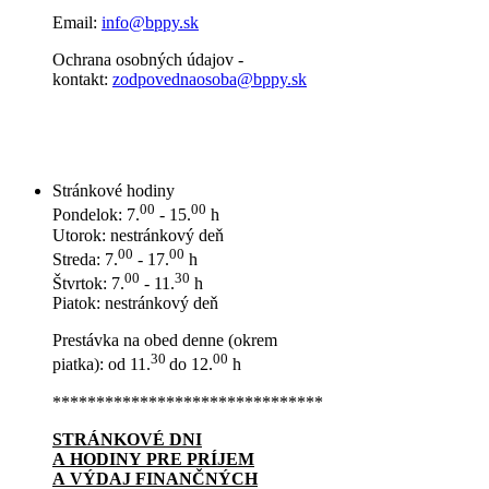
Email:
info@bppy.sk
Ochrana osobných údajov -
kontakt:
zodpovednaosoba@bppy.sk
Stránkové hodiny
00
00
Pondelok: 7.
- 15.
h
Utorok: nestránkový deň
00
00
Streda: 7.
- 17.
h
00
30
Štvrtok: 7.
- 11.
h
Piatok: nestránkový deň
Prestávka na obed denne (okrem
30
00
piatka): od 11.
do 12.
h
*******************************
STRÁNKOVÉ DNI
A HODINY PRE PRÍJEM
A VÝDAJ FINANČNÝCH