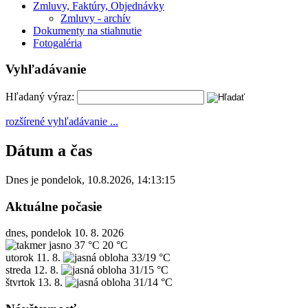
Zmluvy, Faktúry, Objednávky
Zmluvy - archív
Dokumenty na stiahnutie
Fotogaléria
Vyhľadávanie
Hľadaný výraz:
rozšírené vyhľadávanie ...
Dátum a čas
Dnes je
pondelok
,
10.8.2026
,
14:13:15
Aktuálne počasie
dnes, pondelok 10. 8. 2026
37 °C
20 °C
utorok
11. 8.
33/19 °C
streda
12. 8.
31/15 °C
štvrtok
13. 8.
31/14 °C