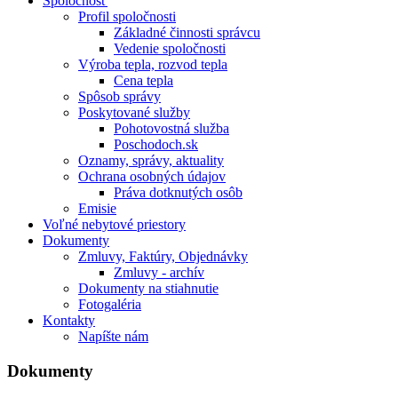
Spoločnosť
Profil spoločnosti
Základné činnosti správcu
Vedenie spoločnosti
Výroba tepla, rozvod tepla
Cena tepla
Spôsob správy
Poskytované služby
Pohotovostná služba
Poschodoch.sk
Oznamy, správy, aktuality
Ochrana osobných údajov
Práva dotknutých osôb
Emisie
Voľné nebytové priestory
Dokumenty
Zmluvy, Faktúry, Objednávky
Zmluvy - archív
Dokumenty na stiahnutie
Fotogaléria
Kontakty
Napíšte nám
Dokumenty