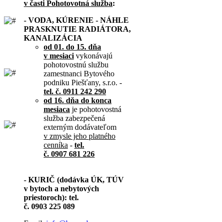
v časti Pohotovotná služba
:
- VODA, KÚRENIE - NÁHLE
PRASKNUTIE RADIÁTORA,
KANALIZÁCIA
od 01. do 15. dňa
v mesiaci
vykonávajú
pohotovostnú službu
zamestnanci Bytového
podniku Piešťany, s.r.o. -
tel. č. 0911 242 290
od 16. dňa do konca
mesiaca
je pohotovostná
služba zabezpečená
externým dodávateľom
v zmysle jeho platného
cenníka
-
tel.
č. 0907 681 226
- KURIČ (dodávka ÚK, TÚV
v bytoch a nebytových
priestoroch): tel.
č. 0903 225 089