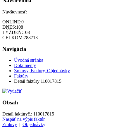
Návštevnosť
Návštevnosť:
ONLINE:
0
DNES:
108
TÝŽDEŇ:
108
CELKOM:
788713
Navigácia
Úvodná stránka
Dokumenty
Zmluvy, Faktúry, Objednávky
Faktúry
Detail faktúry 110017815
Obsah
Detail faktúry
č.:
110017815
Naspäť na výpis faktúr
Zmluvy
|
Objednávky