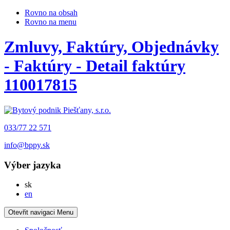
Rovno na obsah
Rovno na menu
Zmluvy, Faktúry, Objednávky
- Faktúry - Detail faktúry
110017815
033/77 22 571
info@bppy.sk
Výber jazyka
Slovensky
sk
English
en
Otevřit navigaci
Menu