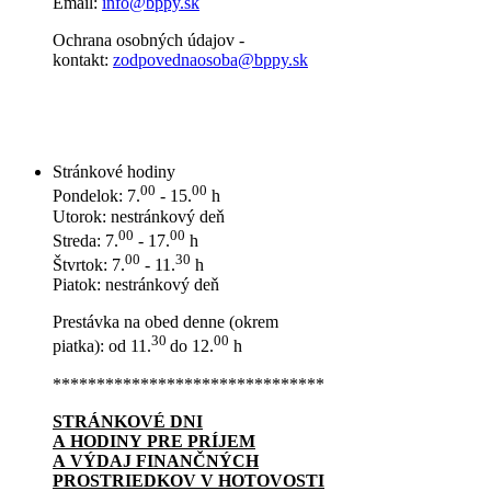
Email:
info@bppy.sk
Ochrana osobných údajov -
kontakt:
zodpovednaosoba@bppy.sk
Stránkové hodiny
00
00
Pondelok: 7.
- 15.
h
Utorok: nestránkový deň
00
00
Streda: 7.
- 17.
h
00
30
Štvrtok: 7.
- 11.
h
Piatok: nestránkový deň
Prestávka na obed denne (okrem
30
00
piatka): od 11.
do 12.
h
*******************************
STRÁNKOVÉ DNI
A HODINY PRE PRÍJEM
A VÝDAJ FINANČNÝCH
PROSTRIEDKOV V HOTOVOSTI