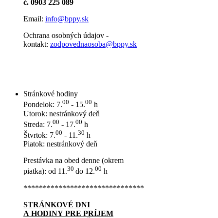
č. 0903 225 089
Email:
info@bppy.sk
Ochrana osobných údajov -
kontakt:
zodpovednaosoba@bppy.sk
Stránkové hodiny
00
00
Pondelok: 7.
- 15.
h
Utorok: nestránkový deň
00
00
Streda: 7.
- 17.
h
00
30
Štvrtok: 7.
- 11.
h
Piatok: nestránkový deň
Prestávka na obed denne (okrem
30
00
piatka): od 11.
do 12.
h
*******************************
STRÁNKOVÉ DNI
A HODINY PRE PRÍJEM