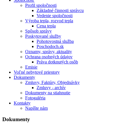
Spoločnosť
Profil spoločnosti
Základné činnosti správcu
Vedenie spoločnosti
Výroba tepla, rozvod tepla
Cena tepla
Spôsob správy
Poskytované služby
Pohotovostná služba
Poschodoch.sk
Oznamy, správy, aktuality
Ochrana osobných údajov
Práva dotknutých osôb
Emisie
Voľné nebytové priestory
Dokumenty
Zmluvy, Faktúry, Objednávky
Zmluvy - archív
Dokumenty na stiahnutie
Fotogaléria
Kontakty
Napíšte nám
Dokumenty