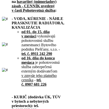
na
havarijný (mimoriadny)
zásah - CENNÍK uvedený
v časti Pohotovotná služba
:
- VODA, KÚRENIE - NÁHLE
PRASKNUTIE RADIÁTORA,
KANALIZÁCIA
od 01. do 15. dňa
v mesiaci
vykonávajú
pohotovostnú službu
zamestnanci Bytového
podniku Piešťany, s.r.o. -
tel. č. 0911 242 290
od 16. dňa do konca
mesiaca
je pohotovostná
služba zabezpečená
externým dodávateľom
v zmysle jeho platného
cenníka
-
tel.
č. 0907 681 226
- KURIČ (dodávka ÚK, TÚV
v bytoch a nebytových
priestoroch): tel.