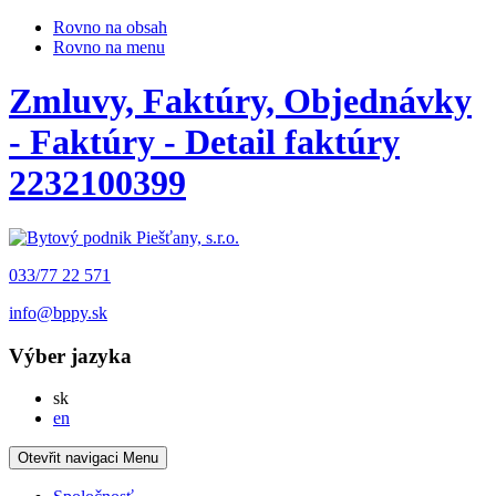
Rovno na obsah
Rovno na menu
Zmluvy, Faktúry, Objednávky
- Faktúry - Detail faktúry
2232100399
033/77 22 571
info@bppy.sk
Výber jazyka
Slovensky
sk
English
en
Otevřit navigaci
Menu