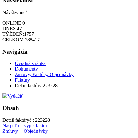
Návštevnosť
Návštevnosť:
ONLINE:
0
DNES:
47
TÝŽDEŇ:
1757
CELKOM:
788417
Navigácia
Úvodná stránka
Dokumenty
Zmluvy, Faktúry, Objednávky
Faktúry
Detail faktúry 223228
Obsah
Detail faktúry
č.:
223228
Naspäť na výpis faktúr
Zmluvy
|
Objednávky