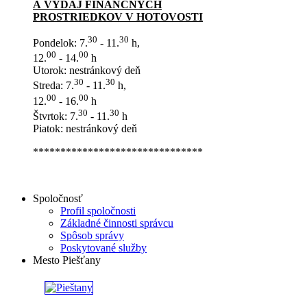
A VÝDAJ FINANČNÝCH
PROSTRIEDKOV V HOTOVOSTI
30
30
Pondelok: 7.
- 11.
h,
00
00
12.
- 14.
h
Utorok: nestránkový deň
30
30
Streda: 7.
- 11.
h,
00
00
12.
- 16.
h
30
30
Štvrtok: 7.
- 11.
h
Piatok: nestránkový deň
*******************************
Spoločnosť
Profil spoločnosti
Základné činnosti správcu
Spôsob správy
Poskytované služby
Mesto Piešťany