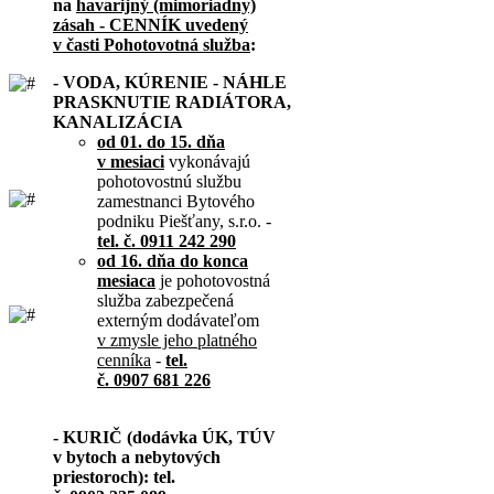
na
havarijný (mimoriadny)
zásah - CENNÍK uvedený
v časti Pohotovotná služba
:
- VODA, KÚRENIE - NÁHLE
PRASKNUTIE RADIÁTORA,
KANALIZÁCIA
od 01. do 15. dňa
v mesiaci
vykonávajú
pohotovostnú službu
zamestnanci Bytového
podniku Piešťany, s.r.o. -
tel. č. 0911 242 290
od 16. dňa do konca
mesiaca
je pohotovostná
služba zabezpečená
externým dodávateľom
v zmysle jeho platného
cenníka
-
tel.
č. 0907 681 226
- KURIČ (dodávka ÚK, TÚV
v bytoch a nebytových
priestoroch): tel.