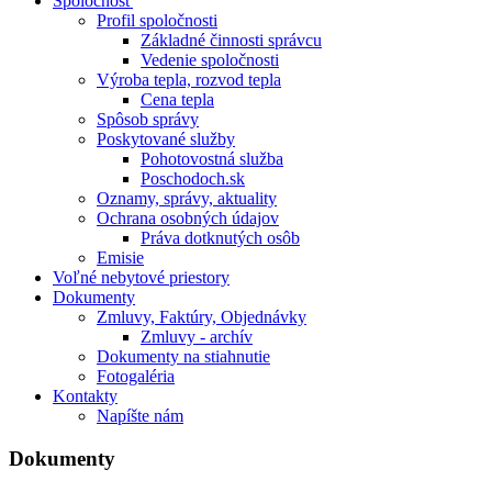
Spoločnosť
Profil spoločnosti
Základné činnosti správcu
Vedenie spoločnosti
Výroba tepla, rozvod tepla
Cena tepla
Spôsob správy
Poskytované služby
Pohotovostná služba
Poschodoch.sk
Oznamy, správy, aktuality
Ochrana osobných údajov
Práva dotknutých osôb
Emisie
Voľné nebytové priestory
Dokumenty
Zmluvy, Faktúry, Objednávky
Zmluvy - archív
Dokumenty na stiahnutie
Fotogaléria
Kontakty
Napíšte nám
Dokumenty