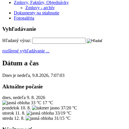
Zmluvy, Faktúry, Objednávky
Zmluvy - archív
Dokumenty na stiahnutie
Fotogaléria
Vyhľadávanie
Hľadaný výraz:
rozšírené vyhľadávanie ...
Dátum a čas
Dnes je
nedeľa
,
9.8.2026
,
7:07:03
Aktuálne počasie
dnes, nedeľa 9. 8. 2026
33 °C
17 °C
pondelok
10. 8.
37/20 °C
utorok
11. 8.
33/19 °C
streda
12. 8.
31/15 °C