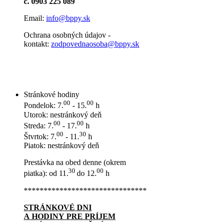
č. 0903 225 089
Email:
info@bppy.sk
Ochrana osobných údajov -
kontakt:
zodpovednaosoba@bppy.sk
Stránkové hodiny
00
00
Pondelok: 7.
- 15.
h
Utorok: nestránkový deň
00
00
Streda: 7.
- 17.
h
00
30
Štvrtok: 7.
- 11.
h
Piatok: nestránkový deň
Prestávka na obed denne (okrem
30
00
piatka): od 11.
do 12.
h
*******************************
STRÁNKOVÉ DNI
A HODINY PRE PRÍJEM