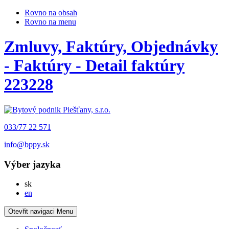
Rovno na obsah
Rovno na menu
Zmluvy, Faktúry, Objednávky
- Faktúry - Detail faktúry
223228
033/77 22 571
info@bppy.sk
Výber jazyka
Slovensky
sk
English
en
Otevřit navigaci
Menu