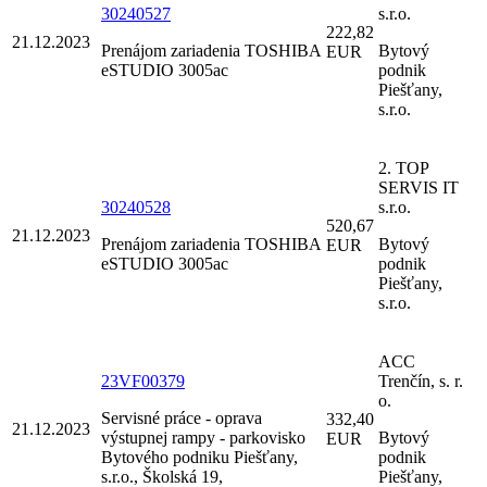
30240527
s.r.o.
222,82
21.12.2023
Prenájom zariadenia TOSHIBA
Bytový
EUR
eSTUDIO 3005ac
podnik
Piešťany,
s.r.o.
2. TOP
SERVIS IT
30240528
s.r.o.
520,67
21.12.2023
Prenájom zariadenia TOSHIBA
Bytový
EUR
eSTUDIO 3005ac
podnik
Piešťany,
s.r.o.
ACC
23VF00379
Trenčín, s. r.
o.
Servisné práce - oprava
332,40
21.12.2023
výstupnej rampy - parkovisko
Bytový
EUR
Bytového podniku Piešťany,
podnik
s.r.o., Školská 19,
Piešťany,