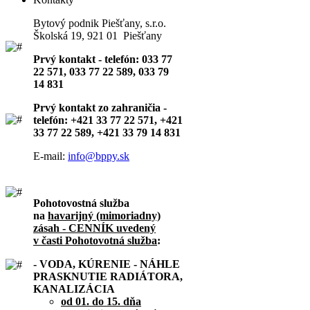
Bytový podnik Piešťany, s.r.o.
Školská 19, 921 01 Piešťany
Prvý kontakt - telefón: 033 77
22 571, 033 77 22 589, 033 79
14 831
Prvý kontakt zo zahraničia -
telefón: +421 33 77 22 571, +421
33 77 22 589, +421 33 79 14 831
E-mail:
info@bppy.sk
Pohotovostná služba
na
havarijný (mimoriadny)
zásah - CENNÍK uvedený
v časti Pohotovotná služba
:
- VODA, KÚRENIE - NÁHLE
PRASKNUTIE RADIÁTORA,
KANALIZÁCIA
od 01. do 15. dňa