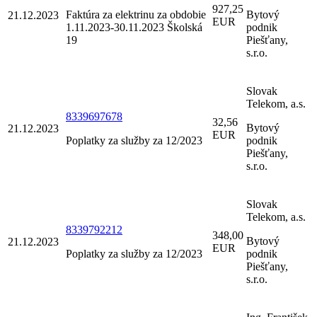
927,25
Faktúra za elektrinu za obdobie
Bytový
21.12.2023
EUR
1.11.2023-30.11.2023 Školská
podnik
19
Piešťany,
s.r.o.
Slovak
Telekom, a.s.
8339697678
32,56
Bytový
21.12.2023
EUR
Poplatky za služby za 12/2023
podnik
Piešťany,
s.r.o.
Slovak
Telekom, a.s.
8339792212
348,00
Bytový
21.12.2023
EUR
Poplatky za služby za 12/2023
podnik
Piešťany,
s.r.o.