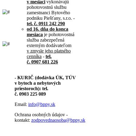
v mesiaci
vykonávajú
pohotovostnú službu
zamestnanci Bytového
podniku Piešťany, s.r.o. -
tel. č. 0911 242 290
od 16. dňa do konca
mesiaca
je pohotovostná
služba zabezpečená
externým dodávateľom
v zmysle jeho platného
cenníka
-
tel.
č. 0907 681 226
- KURIČ (dodávka ÚK, TÚV
v bytoch a nebytových
priestoroch): tel.
č. 0903 225 089
Email:
info@bppy.sk
Ochrana osobných údajov -
kontakt:
zodpovednaosoba@bppy.sk