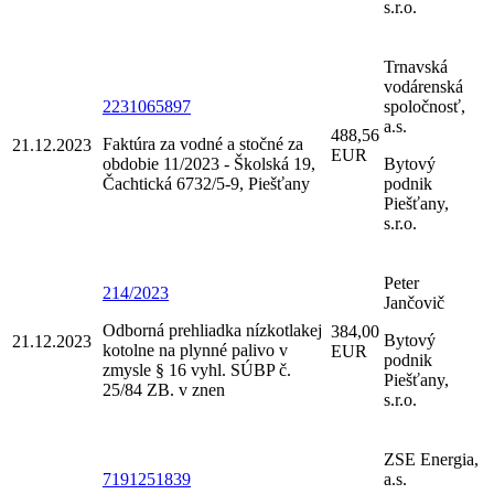
s.r.o.
Trnavská
vodárenská
2231065897
spoločnosť,
a.s.
488,56
Faktúra za vodné a stočné za
21.12.2023
EUR
obdobie 11/2023 - Školská 19,
Bytový
Čachtická 6732/5-9, Piešťany
podnik
Piešťany,
s.r.o.
Peter
214/2023
Jančovič
Odborná prehliadka nízkotlakej
384,00
Bytový
21.12.2023
kotolne na plynné palivo v
EUR
podnik
zmysle § 16 vyhl. SÚBP č.
Piešťany,
25/84 ZB. v znen
s.r.o.
ZSE Energia,
7191251839
a.s.