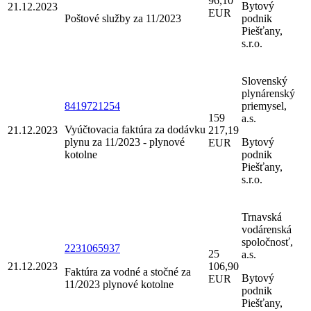
96,10
Bytový
21.12.2023
EUR
Poštové služby za 11/2023
podnik
Piešťany,
s.r.o.
Slovenský
plynárenský
8419721254
priemysel,
159
a.s.
Vyúčtovacia faktúra za dodávku
21.12.2023
217,19
plynu za 11/2023 - plynové
Bytový
EUR
kotolne
podnik
Piešťany,
s.r.o.
Trnavská
vodárenská
spoločnosť,
2231065937
25
a.s.
21.12.2023
106,90
Faktúra za vodné a stočné za
Bytový
EUR
11/2023 plynové kotolne
podnik
Piešťany,