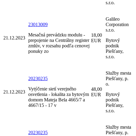
s.r.o.
Galileo
23013009
Corporation
s.r.o.
Mesačná prevádzku modulu -
18,00
21.12.2023
prepojenie na Centrálny register
Bytový
EUR
zmlúv, v rozsahu podľa cenovej
podnik
ponuky zo
Piešťany,
s.r.o.
Služby mesta
20230235
Piešťany, p.
o.
Vytýčenie sietí verejného
48,00
21.12.2023
osvetlenia - lokalita za bytovým
Bytový
EUR
domom Mateja Bela 4665/7 a
podnik
4667/15 - 17 v
Piešťany,
s.r.o.
Služby mesta
20230235
Piešťany, p.