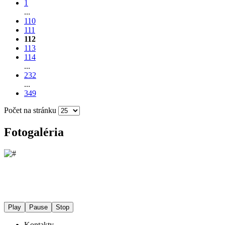
1
...
110
111
112
113
114
...
232
...
349
Počet na stránku
Fotogaléria
Play
Pause
Stop
Kontakty