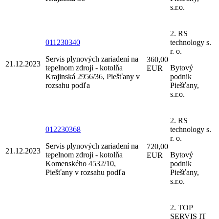
s.r.o.
2. RS
011230340
technology s.
r. o.
Servis plynových zariadení na
360,00
21.12.2023
tepelnom zdroji - kotolňa
Bytový
EUR
Krajinská 2956/36, Piešťany v
podnik
rozsahu podľa
Piešťany,
s.r.o.
2. RS
012230368
technology s.
r. o.
Servis plynových zariadení na
720,00
21.12.2023
tepelnom zdroji - kotolňa
Bytový
EUR
Komenského 4532/10,
podnik
Piešťany v rozsahu podľa
Piešťany,
s.r.o.
2. TOP
SERVIS IT