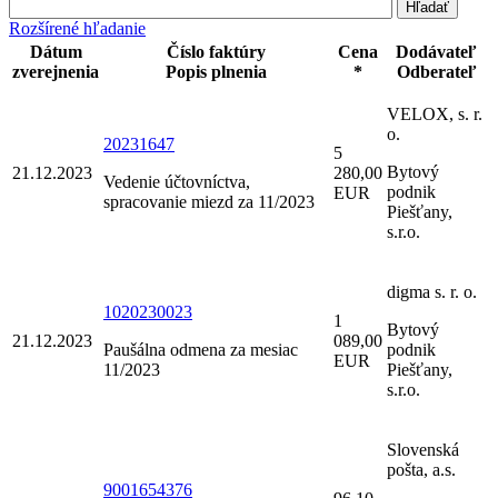
Rozšírené hľadanie
Dátum
Číslo faktúry
Cena
Dodávateľ
zverejnenia
Popis plnenia
*
Odberateľ
VELOX, s. r.
o.
20231647
5
Bytový
21.12.2023
280,00
Vedenie účtovníctva,
podnik
EUR
spracovanie miezd za 11/2023
Piešťany,
s.r.o.
digma s. r. o.
1020230023
1
Bytový
21.12.2023
089,00
Paušálna odmena za mesiac
podnik
EUR
11/2023
Piešťany,
s.r.o.
Slovenská
pošta, a.s.
9001654376