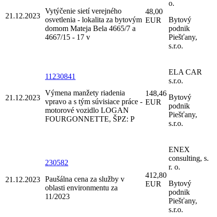
o.
Vytýčenie sietí verejného
48,00
21.12.2023
osvetlenia - lokalita za bytovým
Bytový
EUR
domom Mateja Bela 4665/7 a
podnik
4667/15 - 17 v
Piešťany,
s.r.o.
ELA CAR
11230841
s.r.o.
Výmena manžety riadenia
148,46
Bytový
21.12.2023
vpravo a s tým súvisiace práce -
EUR
podnik
motorové vozidlo LOGAN
Piešťany,
FOURGONNETTE, ŠPZ: P
s.r.o.
ENEX
consulting, s.
230582
r. o.
412,80
Paušálna cena za služby v
21.12.2023
Bytový
EUR
oblasti environmentu za
podnik
11/2023
Piešťany,
s.r.o.