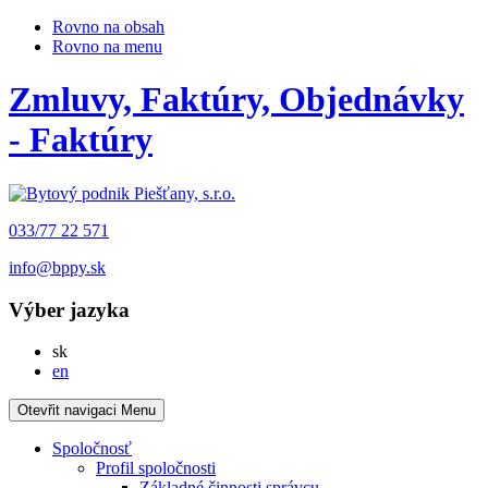
Rovno na obsah
Rovno na menu
Zmluvy, Faktúry, Objednávky
- Faktúry
033/77 22 571
info@bppy.sk
Výber jazyka
Slovensky
sk
English
en
Otevřit navigaci
Menu
Spoločnosť
Profil spoločnosti
Základné činnosti správcu