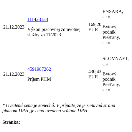
ENSARA,
s.r.o.
111423133
169,20
Bytový
21.12.2023
Výkon pracovnej zdravotnej
EUR
podnik
služby za 11/2023
Piešťany,
s.r.o.
SLOVNAFT,
a.s.
4591987262
430,43
Bytový
21.12.2023
EUR
Príjem PHM
podnik
Piešťany,
s.r.o.
* Uvedená cena je konečná. V prípade, že je zmluvná strana
platcom DPH, je cena uvedená vrátane DPH.
Stránka: