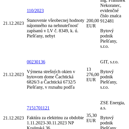
Ing. František
Nekoranec,
110/2023
evidenčné
číslo znalca
Stanovenie všeobecnej hodnoty
200,00
912481
21.12.2023
nájomného na nehnuteľnosť
EUR
zapísanú v LV č. 8349, k. ú.
Bytový
Piešťany, nebyt
podnik
Piešťany,
s.r.o.
00230136
GIT, s.r.o.
13
Výmena strešných okien v
Bytový
21.12.2023
276,00
bytovom dome Čachtická
podnik
EUR
6826/3 a Čachtická 6732/5
Piešťany,
Piešťany, v rozsahu podľa
s.r.o.
ZSE Energia,
7151701121
a.s.
35,30
Faktúra za elektrinu za obdobie
Bytový
21.12.2023
EUR
1.11.2023-30.11.2023 NP
podnik
Krajinská 36
Piešťany,