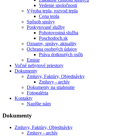
Vedenie spoločnosti
Výroba tepla, rozvod tepla
Cena tepla
Spôsob správy
Poskytované služby
Pohotovostná služba
Poschodoch.sk
Oznamy, správy, aktuality
Ochrana osobných údajov
Práva dotknutých osôb
Emisie
Voľné nebytové priestory
Dokumenty
Zmluvy, Faktúry, Objednávky
Zmluvy - archív
Dokumenty na stiahnutie
Fotogaléria
Kontakty
Napíšte nám
Dokumenty
Zmluvy, Faktúry, Objednávky
Zmluvy - archív