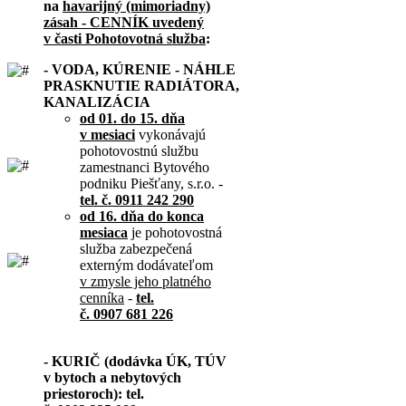
na
havarijný (mimoriadny)
zásah - CENNÍK uvedený
v časti Pohotovotná služba
:
- VODA, KÚRENIE - NÁHLE
PRASKNUTIE RADIÁTORA,
KANALIZÁCIA
od 01. do 15. dňa
v mesiaci
vykonávajú
pohotovostnú službu
zamestnanci Bytového
podniku Piešťany, s.r.o. -
tel. č. 0911 242 290
od 16. dňa do konca
mesiaca
je pohotovostná
služba zabezpečená
externým dodávateľom
v zmysle jeho platného
cenníka
-
tel.
č. 0907 681 226
- KURIČ (dodávka ÚK, TÚV
v bytoch a nebytových
priestoroch): tel.