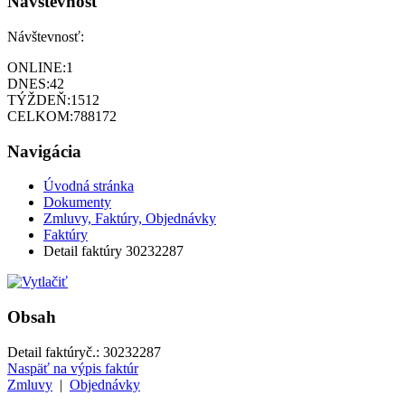
Návštevnosť
Návštevnosť:
ONLINE:
1
DNES:
42
TÝŽDEŇ:
1512
CELKOM:
788172
Navigácia
Úvodná stránka
Dokumenty
Zmluvy, Faktúry, Objednávky
Faktúry
Detail faktúry 30232287
Obsah
Detail faktúry
č.:
30232287
Naspäť na výpis faktúr
Zmluvy
|
Objednávky