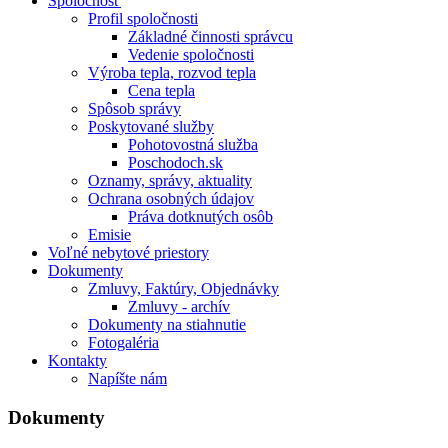
Spoločnosť
Profil spoločnosti
Základné činnosti správcu
Vedenie spoločnosti
Výroba tepla, rozvod tepla
Cena tepla
Spôsob správy
Poskytované služby
Pohotovostná služba
Poschodoch.sk
Oznamy, správy, aktuality
Ochrana osobných údajov
Práva dotknutých osôb
Emisie
Voľné nebytové priestory
Dokumenty
Zmluvy, Faktúry, Objednávky
Zmluvy - archív
Dokumenty na stiahnutie
Fotogaléria
Kontakty
Napíšte nám
Dokumenty