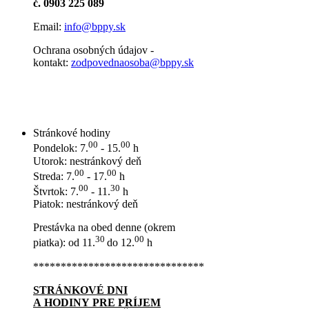
č. 0903 225 089
Email:
info@bppy.sk
Ochrana osobných údajov -
kontakt:
zodpovednaosoba@bppy.sk
Stránkové hodiny
00
00
Pondelok: 7.
- 15.
h
Utorok: nestránkový deň
00
00
Streda: 7.
- 17.
h
00
30
Štvrtok: 7.
- 11.
h
Piatok: nestránkový deň
Prestávka na obed denne (okrem
30
00
piatka): od 11.
do 12.
h
*******************************
STRÁNKOVÉ DNI
A HODINY PRE PRÍJEM