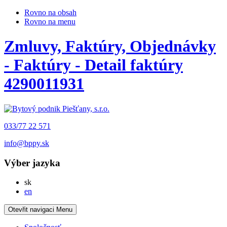
Rovno na obsah
Rovno na menu
Zmluvy, Faktúry, Objednávky
- Faktúry - Detail faktúry
4290011931
033/77 22 571
info@bppy.sk
Výber jazyka
Slovensky
sk
English
en
Otevřit navigaci
Menu