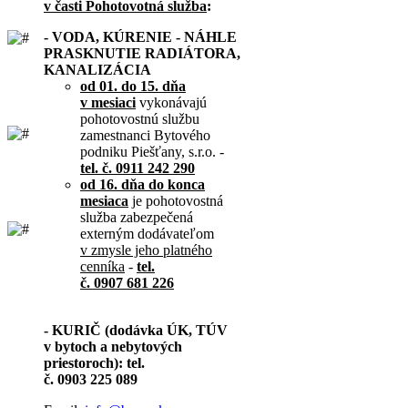
v časti Pohotovotná služba
:
- VODA, KÚRENIE - NÁHLE
PRASKNUTIE RADIÁTORA,
KANALIZÁCIA
od 01. do 15. dňa
v mesiaci
vykonávajú
pohotovostnú službu
zamestnanci Bytového
podniku Piešťany, s.r.o. -
tel. č. 0911 242 290
od 16. dňa do konca
mesiaca
je pohotovostná
služba zabezpečená
externým dodávateľom
v zmysle jeho platného
cenníka
-
tel.
č. 0907 681 226
- KURIČ (dodávka ÚK, TÚV
v bytoch a nebytových
priestoroch): tel.
č. 0903 225 089