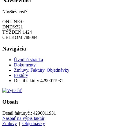
Návštevnosť
Návštevnosť:
ONLINE:
0
DNES:
221
TÝŽDEŇ:
1424
CELKOM:
788084
Navigácia
Úvodná stránka
Dokumenty
Zmluvy, Faktúry, Objednávky
Faktúry
Detail faktúry 4290011931
Obsah
Detail faktúry
č.:
4290011931
Naspäť na výpis faktúr
Zmluvy
|
Objednávky