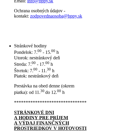
Email:
info@bppy.sk
Ochrana osobných údajov -
kontakt:
zodpovednaosoba@bppy.sk
Stránkové hodiny
00
00
Pondelok: 7.
- 15.
h
Utorok: nestránkový deň
00
00
Streda: 7.
- 17.
h
00
30
Štvrtok: 7.
- 11.
h
Piatok: nestránkový deň
Prestávka na obed denne (okrem
30
00
piatka): od 11.
do 12.
h
*******************************
STRÁNKOVÉ DNI
A HODINY PRE PRÍJEM
A VÝDAJ FINANČNÝCH
PROSTRIEDKOV V HOTOVOSTI