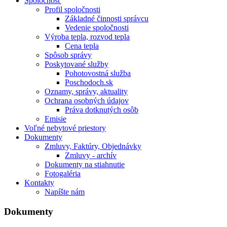
Spoločnosť
Profil spoločnosti
Základné činnosti správcu
Vedenie spoločnosti
Výroba tepla, rozvod tepla
Cena tepla
Spôsob správy
Poskytované služby
Pohotovostná služba
Poschodoch.sk
Oznamy, správy, aktuality
Ochrana osobných údajov
Práva dotknutých osôb
Emisie
Voľné nebytové priestory
Dokumenty
Zmluvy, Faktúry, Objednávky
Zmluvy - archív
Dokumenty na stiahnutie
Fotogaléria
Kontakty
Napíšte nám
Dokumenty