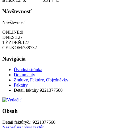
štvrtok
13. 8.
31/14 °C
Návštevnosť
Návštevnosť:
ONLINE:
0
DNES:
127
TÝŽDEŇ:
127
CELKOM:
788732
Navigácia
Úvodná stránka
Dokumenty
Zmluvy, Faktúry, Objednávky
Faktúry
Detail faktúry 9221377560
Obsah
Detail faktúry
č.:
9221377560
Naspäť na výpis faktúr