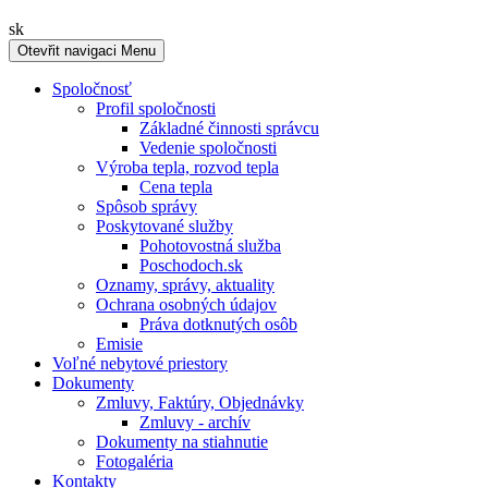
Slovensky
sk
Otevřit navigaci
Menu
Spoločnosť
Profil spoločnosti
Základné činnosti správcu
Vedenie spoločnosti
Výroba tepla, rozvod tepla
Cena tepla
Spôsob správy
Poskytované služby
Pohotovostná služba
Poschodoch.sk
Oznamy, správy, aktuality
Ochrana osobných údajov
Práva dotknutých osôb
Emisie
Voľné nebytové priestory
Dokumenty
Zmluvy, Faktúry, Objednávky
Zmluvy - archív
Dokumenty na stiahnutie
Fotogaléria
Kontakty