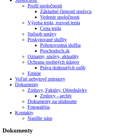
Spoločnosť
Profil spoločnosti
Základné činnosti správcu
Vedenie spoločnosti
Výroba tepla, rozvod tepla
Cena tepla
Spôsob správy
Poskytované služby
Pohotovostná služba
Poschodoch.sk
Oznamy, správy, aktuality
Ochrana osobných údajov
Práva dotknutých osôb
Emisie
Voľné nebytové priestory
Dokumenty
Zmluvy, Faktúry, Objednávky
Zmluvy - archív
Dokumenty na stiahnutie
Fotogaléria
Kontakty
Napíšte nám
Dokumenty