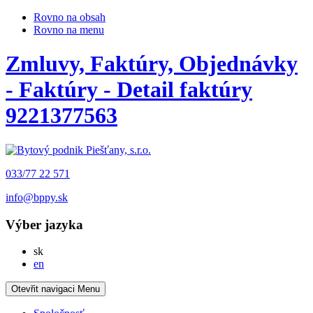
Rovno na obsah
Rovno na menu
Zmluvy, Faktúry, Objednávky
- Faktúry - Detail faktúry
9221377563
033/77 22 571
info@bppy.sk
Výber jazyka
Slovensky
sk
English
en
Otevřit navigaci
Menu