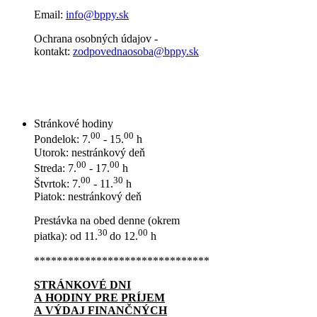
Email:
info@bppy.sk
Ochrana osobných údajov -
kontakt:
zodpovednaosoba@bppy.sk
Stránkové hodiny
00
00
Pondelok: 7.
- 15.
h
Utorok: nestránkový deň
00
00
Streda: 7.
- 17.
h
00
30
Štvrtok: 7.
- 11.
h
Piatok: nestránkový deň
Prestávka na obed denne (okrem
30
00
piatka): od 11.
do 12.
h
*******************************
STRÁNKOVÉ DNI
A HODINY PRE PRÍJEM
A VÝDAJ FINANČNÝCH