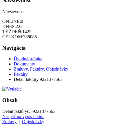
Návštevnosť
Návštevnosť:
ONLINE:
0
DNES:
222
TÝŽDEŇ:
1425
CELKOM:
788085
Navigácia
Úvodná stránka
Dokumenty
Zmluvy, Faktúry, Objednávky
Faktúry
Detail faktúry 9221377563
Obsah
Detail faktúry
č.:
9221377563
Naspäť na výpis faktúr
Zmluvy
|
Objednávky