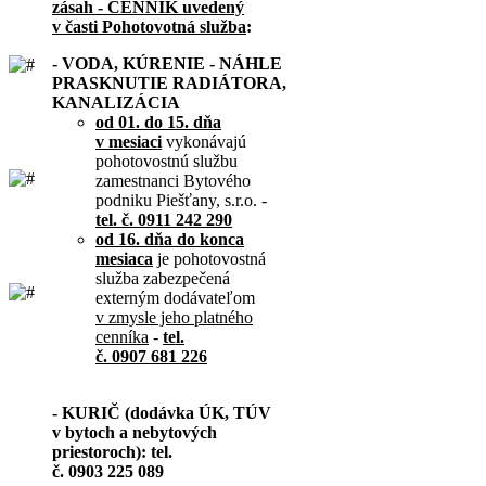
zásah - CENNÍK uvedený
v časti Pohotovotná služba
:
- VODA, KÚRENIE - NÁHLE
PRASKNUTIE RADIÁTORA,
KANALIZÁCIA
od 01. do 15. dňa
v mesiaci
vykonávajú
pohotovostnú službu
zamestnanci Bytového
podniku Piešťany, s.r.o. -
tel. č. 0911 242 290
od 16. dňa do konca
mesiaca
je pohotovostná
služba zabezpečená
externým dodávateľom
v zmysle jeho platného
cenníka
-
tel.
č. 0907 681 226
- KURIČ (dodávka ÚK, TÚV
v bytoch a nebytových
priestoroch): tel.
č. 0903 225 089