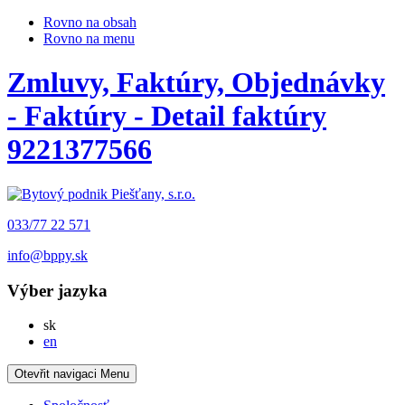
Rovno na obsah
Rovno na menu
Zmluvy, Faktúry, Objednávky
- Faktúry - Detail faktúry
9221377566
033/77 22 571
info@bppy.sk
Výber jazyka
Slovensky
sk
English
en
Otevřit navigaci
Menu