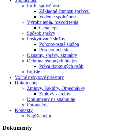
Spoločnosť
Profil spoločnosti
Základné činnosti správcu
Vedenie spoločnosti
Výroba tepla, rozvod tepla
Cena tepla
Spôsob správy
Poskytované služby
Pohotovostná služba
Poschodoch.sk
Oznamy, správy, aktuality
Ochrana osobných údajov
Práva dotknutých osôb
Emisie
Voľné nebytové priestory
Dokumenty
Zmluvy, Faktúry, Objednávky
Zmluvy - archív
Dokumenty na stiahnutie
Fotogaléria
Kontakty
Napíšte nám
Dokumenty