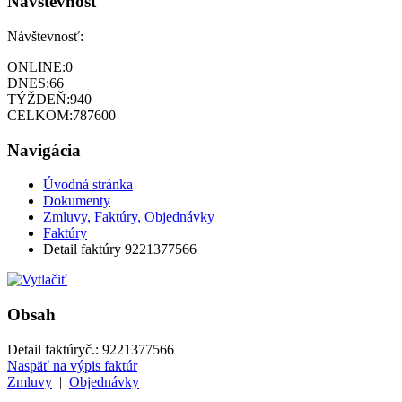
Návštevnosť
Návštevnosť:
ONLINE:
0
DNES:
66
TÝŽDEŇ:
940
CELKOM:
787600
Navigácia
Úvodná stránka
Dokumenty
Zmluvy, Faktúry, Objednávky
Faktúry
Detail faktúry 9221377566
Obsah
Detail faktúry
č.:
9221377566
Naspäť na výpis faktúr
Zmluvy
|
Objednávky