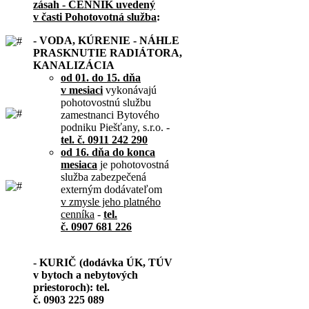
zásah - CENNÍK uvedený
v časti Pohotovotná služba
:
- VODA, KÚRENIE - NÁHLE
PRASKNUTIE RADIÁTORA,
KANALIZÁCIA
od 01. do 15. dňa
v mesiaci
vykonávajú
pohotovostnú službu
zamestnanci Bytového
podniku Piešťany, s.r.o. -
tel. č. 0911 242 290
od 16. dňa do konca
mesiaca
je pohotovostná
služba zabezpečená
externým dodávateľom
v zmysle jeho platného
cenníka
-
tel.
č. 0907 681 226
- KURIČ (dodávka ÚK, TÚV
v bytoch a nebytových
priestoroch): tel.
č. 0903 225 089