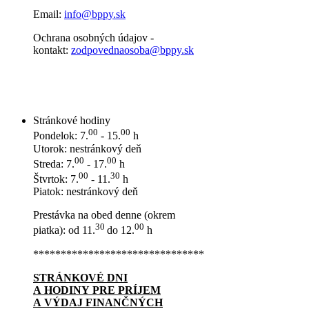
Email:
info@bppy.sk
Ochrana osobných údajov -
kontakt:
zodpovednaosoba@bppy.sk
Stránkové hodiny
00
00
Pondelok: 7.
- 15.
h
Utorok: nestránkový deň
00
00
Streda: 7.
- 17.
h
00
30
Štvrtok: 7.
- 11.
h
Piatok: nestránkový deň
Prestávka na obed denne (okrem
30
00
piatka): od 11.
do 12.
h
*******************************
STRÁNKOVÉ DNI
A HODINY PRE PRÍJEM
A VÝDAJ FINANČNÝCH