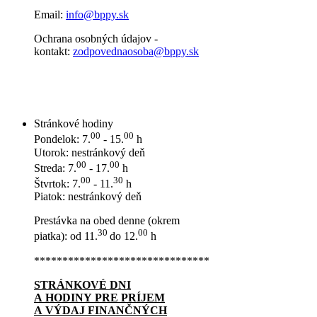
Email:
info@bppy.sk
Ochrana osobných údajov -
kontakt:
zodpovednaosoba@bppy.sk
Stránkové hodiny
00
00
Pondelok: 7.
- 15.
h
Utorok: nestránkový deň
00
00
Streda: 7.
- 17.
h
00
30
Štvrtok: 7.
- 11.
h
Piatok: nestránkový deň
Prestávka na obed denne (okrem
30
00
piatka): od 11.
do 12.
h
*******************************
STRÁNKOVÉ DNI
A HODINY PRE PRÍJEM
A VÝDAJ FINANČNÝCH