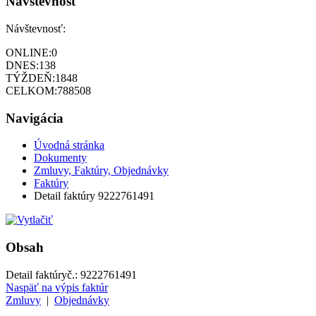
Návštevnosť
Návštevnosť:
ONLINE:
0
DNES:
138
TÝŽDEŇ:
1848
CELKOM:
788508
Navigácia
Úvodná stránka
Dokumenty
Zmluvy, Faktúry, Objednávky
Faktúry
Detail faktúry 9222761491
Obsah
Detail faktúry
č.:
9222761491
Naspäť na výpis faktúr
Zmluvy
|
Objednávky