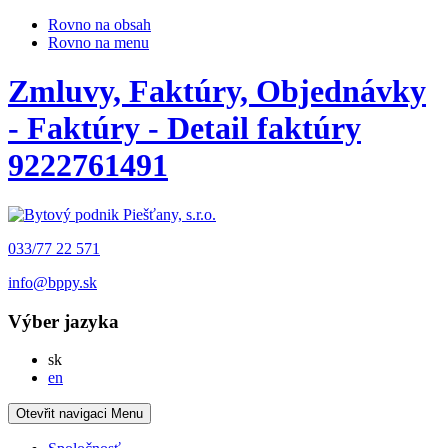
Rovno na obsah
Rovno na menu
Zmluvy, Faktúry, Objednávky
- Faktúry - Detail faktúry
9222761491
033/77 22 571
info@bppy.sk
Výber jazyka
Slovensky
sk
English
en
Otevřit navigaci
Menu