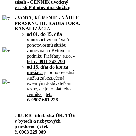
zásah - CENNÍK uvedený
v časti Pohotovotná služba
:
- VODA, KÚRENIE - NÁHLE
PRASKNUTIE RADIÁTORA,
KANALIZÁCIA
od 01. do 15. dňa
v mesiaci
vykonávajú
pohotovostnú službu
zamestnanci Bytového
podniku Piešťany, s.r.o. -
tel. č. 0911 242 290
od 16. dňa do konca
mesiaca
je pohotovostná
služba zabezpečená
externým dodávateľom
v zmysle jeho platného
cenníka
-
tel.
č. 0907 681 226
- KURIČ (dodávka ÚK, TÚV
v bytoch a nebytových
priestoroch): tel.
č. 0903 225 089