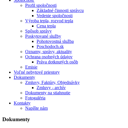
Spoločnosť
Profil spoločnosti
Základné činnosti správcu
Vedenie spoločnosti
Výroba tepla, rozvod tepla
Cena tepla
Spôsob správy
Poskytované služby
Pohotovostná služba
Poschodoch.sk
Oznamy, správy, aktuality
Ochrana osobných údajov
Práva dotknutých osôb
Emisie
Voľné nebytové priestory
Dokumenty
Zmluvy, Faktúry, Objednávky
Zmluvy - archív
Dokumenty na stiahnutie
Fotogaléria
Kontakty
Napíšte nám
Dokumenty