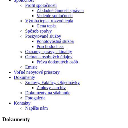
Spoločnosť
Profil spoločnosti
Základné činnosti správcu
Vedenie spoločnosti
Výroba tepla, rozvod tepla
Cena tepla
Spôsob správy
Poskytované služby
Pohotovostná služba
Poschodoch.sk
Oznamy, správy, aktuality
Ochrana osobných údajov
Práva dotknutých osôb
Emisie
Voľné nebytové priestory
Dokumenty
Zmluvy, Faktúry, Objednávky
Zmluvy - archív
Dokumenty na stiahnutie
Fotogaléria
Kontakty
Napíšte nám
Dokumenty