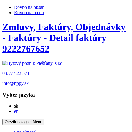
Rovno na obsah
Rovno na menu
Zmluvy, Faktúry, Objednávky
- Faktúry - Detail faktúry
9222767652
033/77 22 571
info@bppy.sk
Výber jazyka
Slovensky
sk
English
en
Otevřit navigaci
Menu