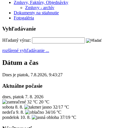
Zmluvy, Faktúry, Objednávky
Zmluvy - archív
Dokumenty na stiahnutie
Fotogaléria
Vyhľadávanie
Hľadaný výraz:
rozšírené vyhľadávanie ...
Dátum a čas
Dnes je
piatok
,
7.8.2026
,
9:43:27
Aktuálne počasie
dnes, piatok 7. 8. 2026
32 °C
20 °C
sobota
8. 8.
32/17 °C
nedeľa
9. 8.
34/16 °C
pondelok
10. 8.
37/19 °C