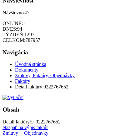
Návštevnosť
Návštevnosť:
ONLINE:
1
DNES:
94
TÝŽDEŇ:
1297
CELKOM:
787957
Navigácia
Úvodná stránka
Dokumenty
Zmluvy, Faktúry, Objednávky
Faktúry
Detail faktúry 9222767652
Obsah
Detail faktúry
č.:
9222767652
Naspäť na výpis faktúr
Zmluvy
|
Objednávky