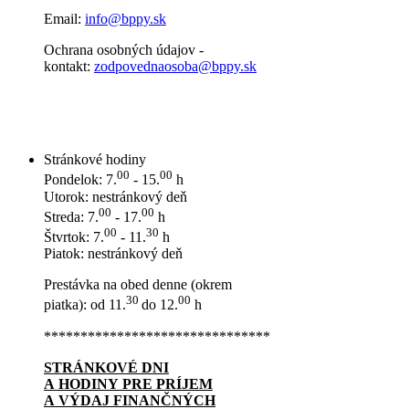
Email:
info@bppy.sk
Ochrana osobných údajov -
kontakt:
zodpovednaosoba@bppy.sk
Stránkové hodiny
00
00
Pondelok: 7.
- 15.
h
Utorok: nestránkový deň
00
00
Streda: 7.
- 17.
h
00
30
Štvrtok: 7.
- 11.
h
Piatok: nestránkový deň
Prestávka na obed denne (okrem
30
00
piatka): od 11.
do 12.
h
*******************************
STRÁNKOVÉ DNI
A HODINY PRE PRÍJEM
A VÝDAJ FINANČNÝCH