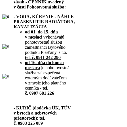
zásah - CENNÍK uvedený
v časti Pohotovotná služba
:
- VODA, KÚRENIE - NÁHLE
PRASKNUTIE RADIÁTORA,
KANALIZÁCIA
od 01. do 15. dňa
v mesiaci
vykonávajú
pohotovostnú službu
zamestnanci Bytového
podniku Piešťany, s.r.o. -
tel. č. 0911 242 290
od 16. dňa do konca
mesiaca
je pohotovostná
služba zabezpečená
externým dodávateľom
v zmysle jeho platného
cenníka
-
tel.
č. 0907 681 226
- KURIČ (dodávka ÚK, TÚV
v bytoch a nebytových
priestoroch): tel.
č. 0903 225 089