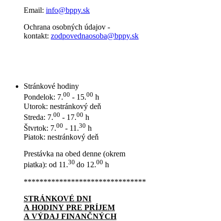
Email:
info@bppy.sk
Ochrana osobných údajov -
kontakt:
zodpovednaosoba@bppy.sk
Stránkové hodiny
00
00
Pondelok: 7.
- 15.
h
Utorok: nestránkový deň
00
00
Streda: 7.
- 17.
h
00
30
Štvrtok: 7.
- 11.
h
Piatok: nestránkový deň
Prestávka na obed denne (okrem
30
00
piatka): od 11.
do 12.
h
*******************************
STRÁNKOVÉ DNI
A HODINY PRE PRÍJEM
A VÝDAJ FINANČNÝCH