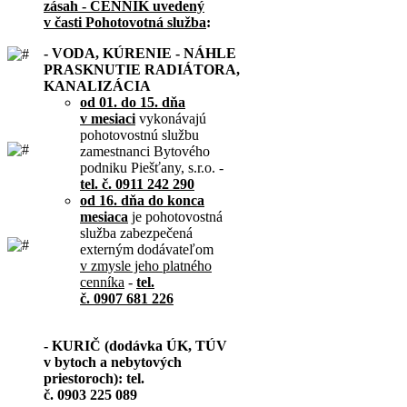
zásah - CENNÍK uvedený
v časti Pohotovotná služba
:
- VODA, KÚRENIE - NÁHLE
PRASKNUTIE RADIÁTORA,
KANALIZÁCIA
od 01. do 15. dňa
v mesiaci
vykonávajú
pohotovostnú službu
zamestnanci Bytového
podniku Piešťany, s.r.o. -
tel. č. 0911 242 290
od 16. dňa do konca
mesiaca
je pohotovostná
služba zabezpečená
externým dodávateľom
v zmysle jeho platného
cenníka
-
tel.
č. 0907 681 226
- KURIČ (dodávka ÚK, TÚV
v bytoch a nebytových
priestoroch): tel.
č. 0903 225 089