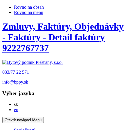
Rovno na obsah
Rovno na menu
Zmluvy, Faktúry, Objednávky
- Faktúry - Detail faktúry
9222767737
033/77 22 571
info@bppy.sk
Výber jazyka
Slovensky
sk
English
en
Otevřit navigaci
Menu