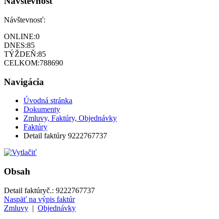
Návštevnosť
Návštevnosť:
ONLINE:
0
DNES:
85
TÝŽDEŇ:
85
CELKOM:
788690
Navigácia
Úvodná stránka
Dokumenty
Zmluvy, Faktúry, Objednávky
Faktúry
Detail faktúry 9222767737
Obsah
Detail faktúry
č.:
9222767737
Naspäť na výpis faktúr
Zmluvy
|
Objednávky