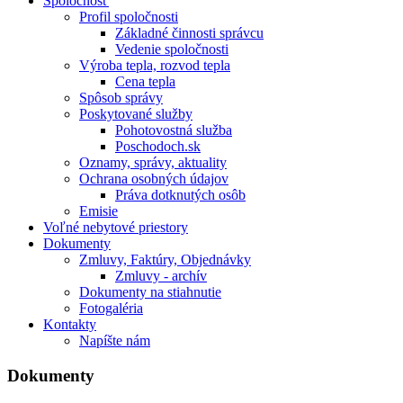
Spoločnosť
Profil spoločnosti
Základné činnosti správcu
Vedenie spoločnosti
Výroba tepla, rozvod tepla
Cena tepla
Spôsob správy
Poskytované služby
Pohotovostná služba
Poschodoch.sk
Oznamy, správy, aktuality
Ochrana osobných údajov
Práva dotknutých osôb
Emisie
Voľné nebytové priestory
Dokumenty
Zmluvy, Faktúry, Objednávky
Zmluvy - archív
Dokumenty na stiahnutie
Fotogaléria
Kontakty
Napíšte nám
Dokumenty