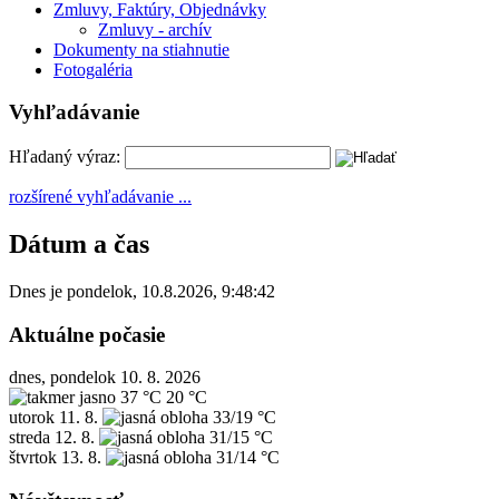
Zmluvy, Faktúry, Objednávky
Zmluvy - archív
Dokumenty na stiahnutie
Fotogaléria
Vyhľadávanie
Hľadaný výraz:
rozšírené vyhľadávanie ...
Dátum a čas
Dnes je
pondelok
,
10.8.2026
,
9:48:42
Aktuálne počasie
dnes, pondelok 10. 8. 2026
37 °C
20 °C
utorok
11. 8.
33/19 °C
streda
12. 8.
31/15 °C
štvrtok
13. 8.
31/14 °C