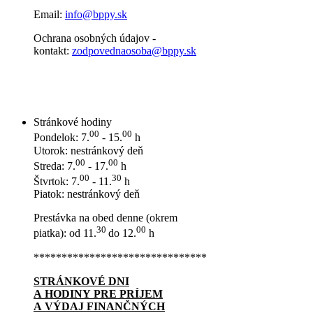
Email:
info@bppy.sk
Ochrana osobných údajov -
kontakt:
zodpovednaosoba@bppy.sk
Stránkové hodiny
00
00
Pondelok: 7.
- 15.
h
Utorok: nestránkový deň
00
00
Streda: 7.
- 17.
h
00
30
Štvrtok: 7.
- 11.
h
Piatok: nestránkový deň
Prestávka na obed denne (okrem
30
00
piatka): od 11.
do 12.
h
*******************************
STRÁNKOVÉ DNI
A HODINY PRE PRÍJEM
A VÝDAJ FINANČNÝCH