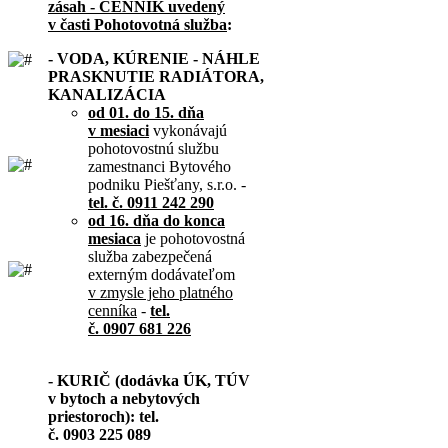
zásah - CENNÍK uvedený
v časti Pohotovotná služba
:
- VODA, KÚRENIE - NÁHLE
PRASKNUTIE RADIÁTORA,
KANALIZÁCIA
od 01. do 15. dňa
v mesiaci
vykonávajú
pohotovostnú službu
zamestnanci Bytového
podniku Piešťany, s.r.o. -
tel. č. 0911 242 290
od 16. dňa do konca
mesiaca
je pohotovostná
služba zabezpečená
externým dodávateľom
v zmysle jeho platného
cenníka
-
tel.
č. 0907 681 226
- KURIČ (dodávka ÚK, TÚV
v bytoch a nebytových
priestoroch): tel.
č. 0903 225 089