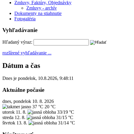
Zmluvy, Faktúry, Objednávky
Zmluvy - archív
Dokumenty na stiahnutie
Fotogaléria
Vyhľadávanie
Hľadaný výraz:
rozšírené vyhľadávanie ...
Dátum a čas
Dnes je
pondelok
,
10.8.2026
,
9:48:11
Aktuálne počasie
dnes, pondelok 10. 8. 2026
37 °C
20 °C
utorok
11. 8.
33/19 °C
streda
12. 8.
31/15 °C
štvrtok
13. 8.
31/14 °C