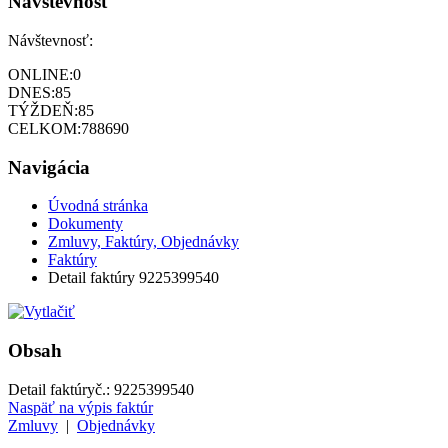
Návštevnosť
Návštevnosť:
ONLINE:
0
DNES:
85
TÝŽDEŇ:
85
CELKOM:
788690
Navigácia
Úvodná stránka
Dokumenty
Zmluvy, Faktúry, Objednávky
Faktúry
Detail faktúry 9225399540
Obsah
Detail faktúry
č.:
9225399540
Naspäť na výpis faktúr
Zmluvy
|
Objednávky