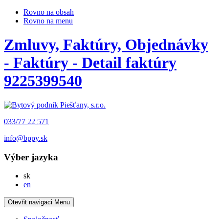
Rovno na obsah
Rovno na menu
Zmluvy, Faktúry, Objednávky
- Faktúry - Detail faktúry
9225399540
033/77 22 571
info@bppy.sk
Výber jazyka
Slovensky
sk
English
en
Otevřit navigaci
Menu