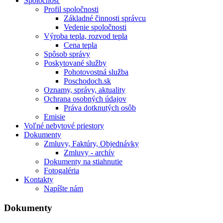
Spoločnosť
Profil spoločnosti
Základné činnosti správcu
Vedenie spoločnosti
Výroba tepla, rozvod tepla
Cena tepla
Spôsob správy
Poskytované služby
Pohotovostná služba
Poschodoch.sk
Oznamy, správy, aktuality
Ochrana osobných údajov
Práva dotknutých osôb
Emisie
Voľné nebytové priestory
Dokumenty
Zmluvy, Faktúry, Objednávky
Zmluvy - archív
Dokumenty na stiahnutie
Fotogaléria
Kontakty
Napíšte nám
Dokumenty