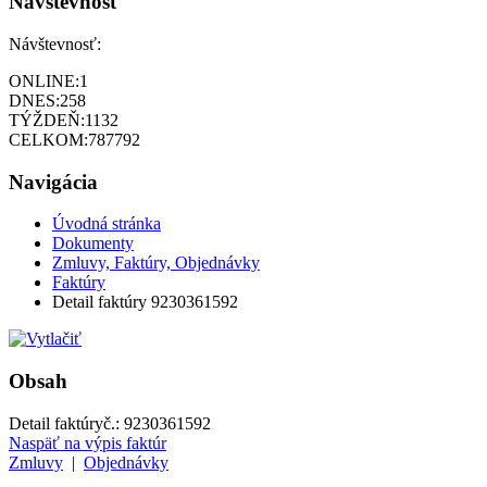
Návštevnosť
Návštevnosť:
ONLINE:
1
DNES:
258
TÝŽDEŇ:
1132
CELKOM:
787792
Navigácia
Úvodná stránka
Dokumenty
Zmluvy, Faktúry, Objednávky
Faktúry
Detail faktúry 9230361592
Obsah
Detail faktúry
č.:
9230361592
Naspäť na výpis faktúr
Zmluvy
|
Objednávky