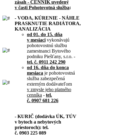
zásah - CENNÍK uvedený
v časti Pohotovotná služba
:
- VODA, KÚRENIE - NÁHLE
PRASKNUTIE RADIÁTORA,
KANALIZÁCIA
od 01. do 15. dňa
v mesiaci
vykonávajú
pohotovostnú službu
zamestnanci Bytového
podniku Piešťany, s.r.o. -
tel. č. 0911 242 290
od 16. dňa do konca
mesiaca
je pohotovostná
služba zabezpečená
externým dodávateľom
v zmysle jeho platného
cenníka
-
tel.
č. 0907 681 226
- KURIČ (dodávka ÚK, TÚV
v bytoch a nebytových
priestoroch): tel.
č. 0903 225 089