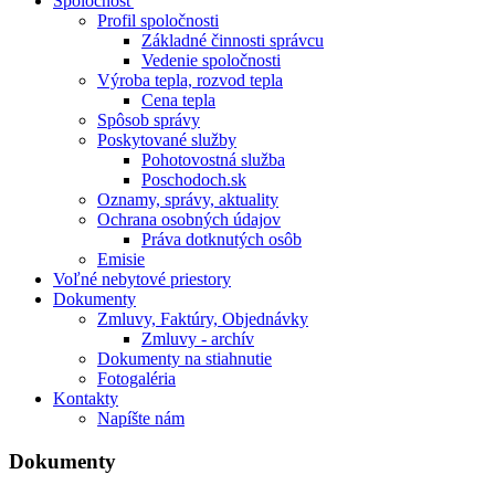
Spoločnosť
Profil spoločnosti
Základné činnosti správcu
Vedenie spoločnosti
Výroba tepla, rozvod tepla
Cena tepla
Spôsob správy
Poskytované služby
Pohotovostná služba
Poschodoch.sk
Oznamy, správy, aktuality
Ochrana osobných údajov
Práva dotknutých osôb
Emisie
Voľné nebytové priestory
Dokumenty
Zmluvy, Faktúry, Objednávky
Zmluvy - archív
Dokumenty na stiahnutie
Fotogaléria
Kontakty
Napíšte nám
Dokumenty