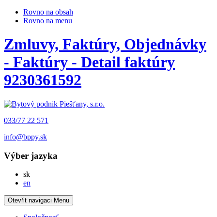
Rovno na obsah
Rovno na menu
Zmluvy, Faktúry, Objednávky
- Faktúry - Detail faktúry
9230361592
033/77 22 571
info@bppy.sk
Výber jazyka
Slovensky
sk
English
en
Otevřit navigaci
Menu