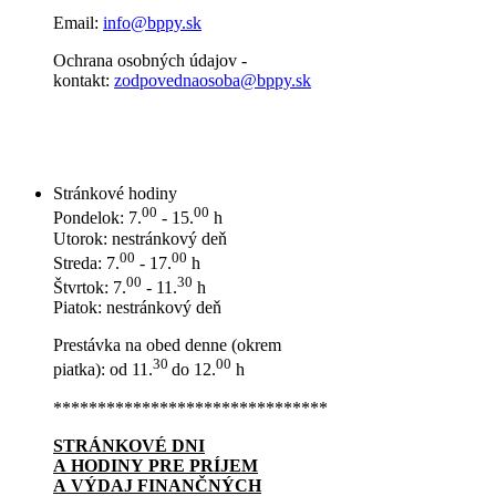
Email:
info@bppy.sk
Ochrana osobných údajov -
kontakt:
zodpovednaosoba@bppy.sk
Stránkové hodiny
00
00
Pondelok: 7.
- 15.
h
Utorok: nestránkový deň
00
00
Streda: 7.
- 17.
h
00
30
Štvrtok: 7.
- 11.
h
Piatok: nestránkový deň
Prestávka na obed denne (okrem
30
00
piatka): od 11.
do 12.
h
*******************************
STRÁNKOVÉ DNI
A HODINY PRE PRÍJEM
A VÝDAJ FINANČNÝCH