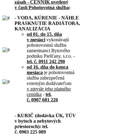
zásah - CENNÍK uvedený
v časti Pohotovotná služba
:
- VODA, KÚRENIE - NÁHLE
PRASKNUTIE RADIÁTORA,
KANALIZÁCIA
od 01. do 15. dňa
v mesiaci
vykonávajú
pohotovostnú službu
zamestnanci Bytového
podniku Piešťany, s.r.o. -
tel. č. 0911 242 290
od 16. dňa do konca
mesiaca
je pohotovostná
služba zabezpečená
externým dodávateľom
v zmysle jeho platného
cenníka
-
tel.
č. 0907 681 226
- KURIČ (dodávka ÚK, TÚV
v bytoch a nebytových
priestoroch): tel.
č. 0903 225 089