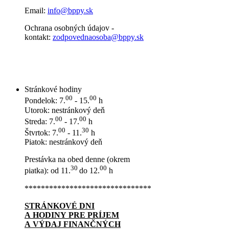
Email:
info@bppy.sk
Ochrana osobných údajov -
kontakt:
zodpovednaosoba@bppy.sk
Stránkové hodiny
00
00
Pondelok: 7.
- 15.
h
Utorok: nestránkový deň
00
00
Streda: 7.
- 17.
h
00
30
Štvrtok: 7.
- 11.
h
Piatok: nestránkový deň
Prestávka na obed denne (okrem
30
00
piatka): od 11.
do 12.
h
*******************************
STRÁNKOVÉ DNI
A HODINY PRE PRÍJEM
A VÝDAJ FINANČNÝCH