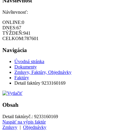
Návštevnosť
Návštevnosť:
ONLINE:
0
DNES:
67
TÝŽDEŇ:
941
CELKOM:
787601
Navigácia
Úvodná stránka
Dokumenty
Zmluvy, Faktúry, Objednávky
Faktúry
Detail faktúry 9233160169
Obsah
Detail faktúry
č.:
9233160169
Naspäť na výpis faktúr
Zmluvy
|
Objednávky