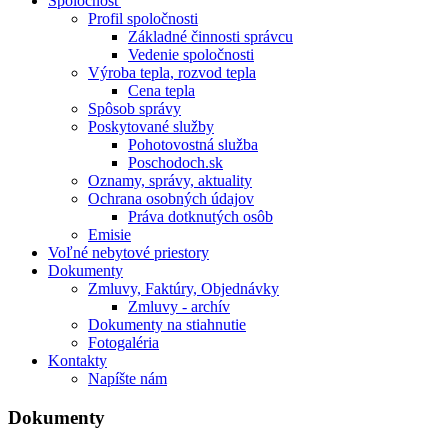
Spoločnosť
Profil spoločnosti
Základné činnosti správcu
Vedenie spoločnosti
Výroba tepla, rozvod tepla
Cena tepla
Spôsob správy
Poskytované služby
Pohotovostná služba
Poschodoch.sk
Oznamy, správy, aktuality
Ochrana osobných údajov
Práva dotknutých osôb
Emisie
Voľné nebytové priestory
Dokumenty
Zmluvy, Faktúry, Objednávky
Zmluvy - archív
Dokumenty na stiahnutie
Fotogaléria
Kontakty
Napíšte nám
Dokumenty