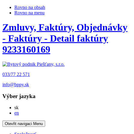
Rovno na obsah
Rovno na menu
Zmluvy, Faktúry, Objednávky
- Faktúry - Detail faktúry
9233160169
033/77 22 571
info@bppy.sk
Výber jazyka
Slovensky
sk
English
en
Otevřit navigaci
Menu