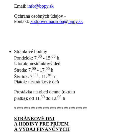
Email:
info@bppy.sk
Ochrana osobných údajov -
kontakt:
zodpovednaosoba@bppy.sk
Stránkové hodiny
00
00
Pondelok: 7.
- 15.
h
Utorok: nestránkový deň
00
00
Streda: 7.
- 17.
h
00
30
Štvrtok: 7.
- 11.
h
Piatok: nestránkový deň
Prestávka na obed denne (okrem
30
00
piatka): od 11.
do 12.
h
*******************************
STRÁNKOVÉ DNI
A HODINY PRE PRÍJEM
A VÝDAJ FINANČNÝCH