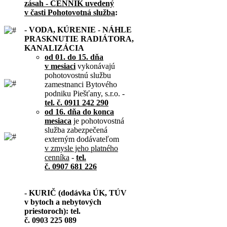
zásah - CENNÍK uvedený
v časti Pohotovotná služba
:
- VODA, KÚRENIE - NÁHLE
PRASKNUTIE RADIÁTORA,
KANALIZÁCIA
od 01. do 15. dňa
v mesiaci
vykonávajú
pohotovostnú službu
zamestnanci Bytového
podniku Piešťany, s.r.o. -
tel. č. 0911 242 290
od 16. dňa do konca
mesiaca
je pohotovostná
služba zabezpečená
externým dodávateľom
v zmysle jeho platného
cenníka
-
tel.
č. 0907 681 226
- KURIČ (dodávka ÚK, TÚV
v bytoch a nebytových
priestoroch): tel.
č. 0903 225 089