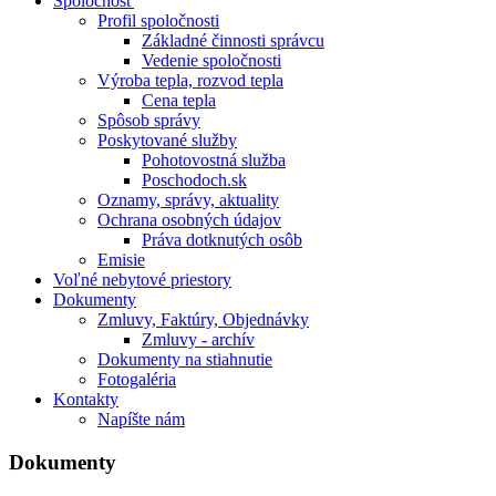
Spoločnosť
Profil spoločnosti
Základné činnosti správcu
Vedenie spoločnosti
Výroba tepla, rozvod tepla
Cena tepla
Spôsob správy
Poskytované služby
Pohotovostná služba
Poschodoch.sk
Oznamy, správy, aktuality
Ochrana osobných údajov
Práva dotknutých osôb
Emisie
Voľné nebytové priestory
Dokumenty
Zmluvy, Faktúry, Objednávky
Zmluvy - archív
Dokumenty na stiahnutie
Fotogaléria
Kontakty
Napíšte nám
Dokumenty