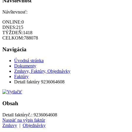
Návštevnosť
Návštevnosť:
ONLINE:
0
DNES:
215
TÝŽDEŇ:
1418
CELKOM:
788078
Navigácia
Úvodná stránka
Dokumenty
Zmluvy, Faktúry, Objednávky
Faktúry
Detail faktúry 9236064608
Obsah
Detail faktúry
č.:
9236064608
Naspäť na výpis faktúr
Zmluvy
|
Objednávky