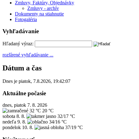
Zmluvy, Faktúry, Objednávky
Zmluvy - archív
Dokumenty na stiahnutie
Fotogaléria
Vyhľadávanie
Hľadaný výraz:
rozšírené vyhľadávanie ...
Dátum a čas
Dnes je
piatok
,
7.8.2026
,
19:42:07
Aktuálne počasie
dnes, piatok 7. 8. 2026
32 °C
20 °C
sobota
8. 8.
32/17 °C
nedeľa
9. 8.
34/16 °C
pondelok
10. 8.
37/19 °C