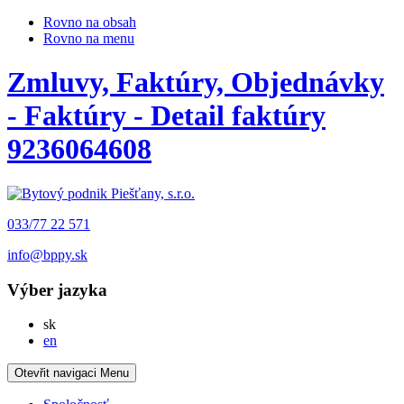
Rovno na obsah
Rovno na menu
Zmluvy, Faktúry, Objednávky
- Faktúry - Detail faktúry
9236064608
033/77 22 571
info@bppy.sk
Výber jazyka
Slovensky
sk
English
en
Otevřit navigaci
Menu