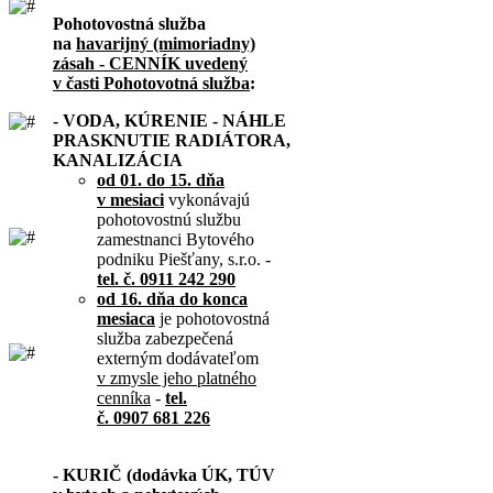
Pohotovostná služba
na
havarijný (mimoriadny)
zásah - CENNÍK uvedený
v časti Pohotovotná služba
:
- VODA, KÚRENIE - NÁHLE
PRASKNUTIE RADIÁTORA,
KANALIZÁCIA
od 01. do 15. dňa
v mesiaci
vykonávajú
pohotovostnú službu
zamestnanci Bytového
podniku Piešťany, s.r.o. -
tel. č. 0911 242 290
od 16. dňa do konca
mesiaca
je pohotovostná
služba zabezpečená
externým dodávateľom
v zmysle jeho platného
cenníka
-
tel.
č. 0907 681 226
- KURIČ (dodávka ÚK, TÚV