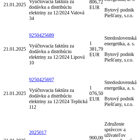
Vyúčtovacia faktúra za
806,72
21.01.2025
dodávku a distribúciu
EUR
Bytový podnik
elektriny za 12/2024 Valová
Piešťany, s.r.o.
34
9250425689
Stredoslovenská
1
energetika, a. s.
Vyúčtovacia faktúra za
21.01.2025
381,79
dodávku a distribúciu
Bytový podnik
EUR
elektriny za 12/2024 Lipová
Piešťany, s.r.o.
10
9250425697
Stredoslovenská
1
energetika, a. s.
Vyúčtovacia faktúra za
21.01.2025
076,50
dodávku a distribúciu
Bytový podnik
EUR
elektriny za 12/2024 Teplická
Piešťany, s.r.o.
112
Združenie
správcov a
2025017
užívateľov
900,00