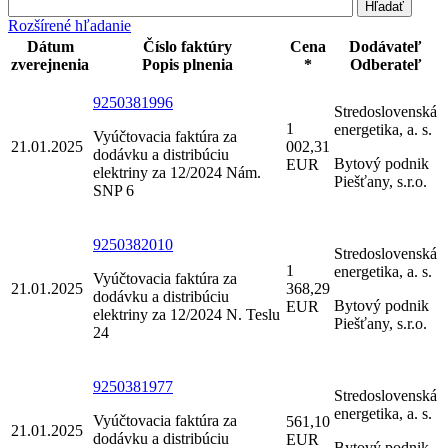
Rozšírené hľadanie
Dátum
Číslo faktúry
Cena
Dodávateľ
zverejnenia
Popis plnenia
*
Odberateľ
9250381996
Stredoslovenská
1
energetika, a. s.
Vyúčtovacia faktúra za
21.01.2025
002,31
dodávku a distribúciu
Bytový podnik
EUR
elektriny za 12/2024 Nám.
Piešťany, s.r.o.
SNP 6
9250382010
Stredoslovenská
1
energetika, a. s.
Vyúčtovacia faktúra za
21.01.2025
368,29
dodávku a distribúciu
Bytový podnik
EUR
elektriny za 12/2024 N. Teslu
Piešťany, s.r.o.
24
9250381977
Stredoslovenská
energetika, a. s.
Vyúčtovacia faktúra za
561,10
21.01.2025
dodávku a distribúciu
EUR
Bytový podnik