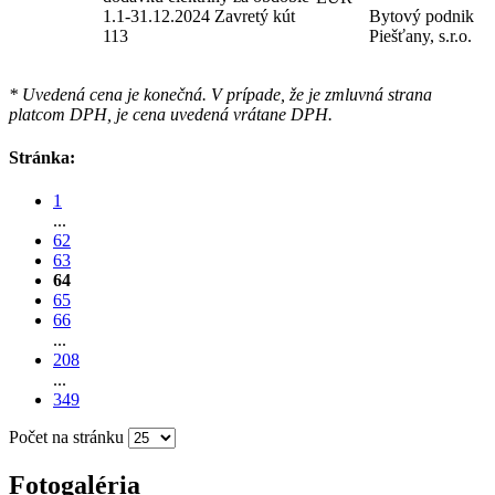
1.1-31.12.2024 Zavretý kút
Bytový podnik
113
Piešťany, s.r.o.
* Uvedená cena je konečná. V prípade, že je zmluvná strana
platcom DPH, je cena uvedená vrátane DPH.
Stránka:
1
...
62
63
64
65
66
...
208
...
349
Počet na stránku
Fotogaléria