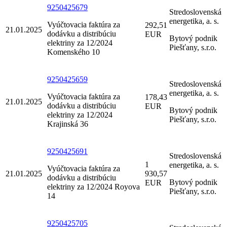
9250425679
Stredoslovenská
energetika, a. s.
Vyúčtovacia faktúra za
292,51
21.01.2025
dodávku a distribúciu
EUR
Bytový podnik
elektriny za 12/2024
Piešťany, s.r.o.
Komenského 10
9250425659
Stredoslovenská
energetika, a. s.
Vyúčtovacia faktúra za
178,43
21.01.2025
dodávku a distribúciu
EUR
Bytový podnik
elektriny za 12/2024
Piešťany, s.r.o.
Krajinská 36
9250425691
Stredoslovenská
1
energetika, a. s.
Vyúčtovacia faktúra za
21.01.2025
930,57
dodávku a distribúciu
Bytový podnik
EUR
elektriny za 12/2024 Royova
Piešťany, s.r.o.
14
9250425705