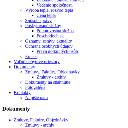
Vedenie spoločnosti
Výroba tepla, rozvod tepla
Cena tepla
Spôsob správy
Poskytované služby
Pohotovostná služba
Poschodoch.sk
Oznamy, správy, aktuality
Ochrana osobných údajov
Práva dotknutých osôb
Emisie
Voľné nebytové priestory
Dokumenty
Zmluvy, Faktúry, Objednávky
Zmluvy - archív
Dokumenty na stiahnutie
Fotogaléria
Kontakty
Napíšte nám
Dokumenty
Zmluvy, Faktúry, Objednávky
Zmluvy - archív