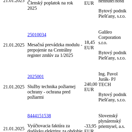
21.01.2025
nehnuteľností
Členský poplatok na rok
EUR
2025
Bytový podnik
Piešťany, s.r.o.
Galileo
25010034
Corporation
18,45
s.r.o.
Mesačná prevádzka modulu -
21.01.2025
EUR
prepojenie na Centrálny
Bytový podnik
register zmlúv za 1/2025
Piešťany, s.r.o.
Ing. Pavol
2025001
Jurák- PJ
240,00
TECH
Služby technika požiarnej
21.01.2025
EUR
ochrany - ochrana pred
Bytový podnik
požiarmi
Piešťany, s.r.o.
8444151538
Slovenský
plynárenský
Vyúčtovacia faktúra za
-33,95
priemysel, a.s.
21.01.2025
dodávku elektriny za obdobie
EUR