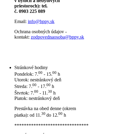
v bytoch a nebytových
priestoroch): tel.
č. 0903 225 089
Email:
info@bppy.sk
Ochrana osobných údajov -
kontakt:
zodpovednaosoba@bppy.sk
Stránkové hodiny
00
00
Pondelok: 7.
- 15.
h
Utorok: nestránkový deň
00
00
Streda: 7.
- 17.
h
00
30
Štvrtok: 7.
- 11.
h
Piatok: nestránkový deň
Prestávka na obed denne (okrem
30
00
piatka): od 11.
do 12.
h
*******************************