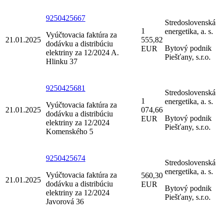
9250425667
Stredoslovenská
1
energetika, a. s.
Vyúčtovacia faktúra za
21.01.2025
555,82
dodávku a distribúciu
Bytový podnik
EUR
elektriny za 12/2024 A.
Piešťany, s.r.o.
Hlinku 37
9250425681
Stredoslovenská
1
energetika, a. s.
Vyúčtovacia faktúra za
21.01.2025
074,66
dodávku a distribúciu
Bytový podnik
EUR
elektriny za 12/2024
Piešťany, s.r.o.
Komenského 5
9250425674
Stredoslovenská
energetika, a. s.
Vyúčtovacia faktúra za
560,30
21.01.2025
dodávku a distribúciu
EUR
Bytový podnik
elektriny za 12/2024
Piešťany, s.r.o.
Javorová 36