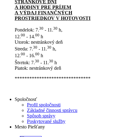
STRÁNKOVÉ DNI
A HODINY PRE PRÍJEM
A VÝDAJ FINANČNÝCH
PROSTRIEDKOV V HOTOVOSTI
30
30
Pondelok: 7.
- 11.
h,
00
00
12.
- 14.
h
Utorok: nestránkový deň
30
30
Streda: 7.
- 11.
h,
00
00
12.
- 16.
h
30
30
Štvrtok: 7.
- 11.
h
Piatok: nestránkový deň
*******************************
Spoločnosť
Profil spoločnosti
Základné činnosti správcu
Spôsob správy
Poskytované služby
Mesto Piešťany