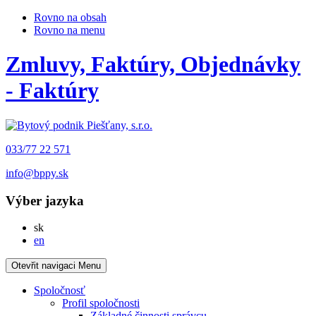
Rovno na obsah
Rovno na menu
Zmluvy, Faktúry, Objednávky
- Faktúry
033/77 22 571
info@bppy.sk
Výber jazyka
Slovensky
sk
English
en
Otevřit navigaci
Menu
Spoločnosť
Profil spoločnosti
Základné činnosti správcu