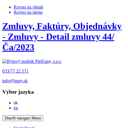
Rovno na obsah
Rovno na menu
Zmluvy, Faktúry, Objednávky
- Zmluvy - Detail zmluvy 44/
Ča/2023
033/77 22 571
info@bppy.sk
Výber jazyka
Slovensky
sk
English
en
Otevřit navigaci
Menu