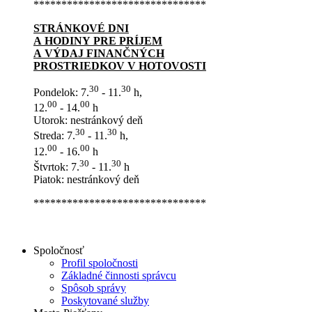
*******************************
STRÁNKOVÉ DNI
A HODINY PRE PRÍJEM
A VÝDAJ FINANČNÝCH
PROSTRIEDKOV V HOTOVOSTI
30
30
Pondelok: 7.
- 11.
h,
00
00
12.
- 14.
h
Utorok: nestránkový deň
30
30
Streda: 7.
- 11.
h,
00
00
12.
- 16.
h
30
30
Štvrtok: 7.
- 11.
h
Piatok: nestránkový deň
*******************************
Spoločnosť
Profil spoločnosti
Základné činnosti správcu
Spôsob správy
Poskytované služby