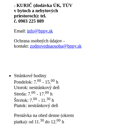
- KURIČ (dodávka ÚK, TÚV
v bytoch a nebytových
priestoroch): tel.
č. 0903 225 089
Email:
info@bppy.sk
Ochrana osobných údajov -
kontakt:
zodpovednaosoba@bppy.sk
Stránkové hodiny
00
00
Pondelok: 7.
- 15.
h
Utorok: nestránkový deň
00
00
Streda: 7.
- 17.
h
00
30
Štvrtok: 7.
- 11.
h
Piatok: nestránkový deň
Prestávka na obed denne (okrem
30
00
piatka): od 11.
do 12.
h