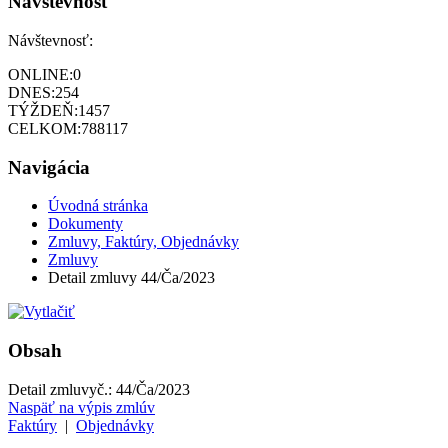
Návštevnosť
Návštevnosť:
ONLINE:
0
DNES:
254
TÝŽDEŇ:
1457
CELKOM:
788117
Navigácia
Úvodná stránka
Dokumenty
Zmluvy, Faktúry, Objednávky
Zmluvy
Detail zmluvy 44/Ča/2023
Obsah
Detail zmluvy
č.:
44/Ča/2023
Naspäť na výpis zmlúv
Faktúry
|
Objednávky