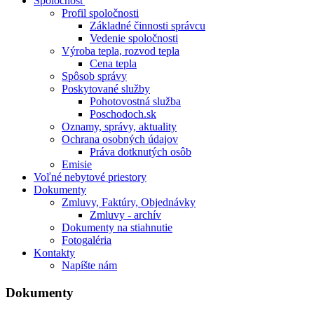
Spoločnosť
Profil spoločnosti
Základné činnosti správcu
Vedenie spoločnosti
Výroba tepla, rozvod tepla
Cena tepla
Spôsob správy
Poskytované služby
Pohotovostná služba
Poschodoch.sk
Oznamy, správy, aktuality
Ochrana osobných údajov
Práva dotknutých osôb
Emisie
Voľné nebytové priestory
Dokumenty
Zmluvy, Faktúry, Objednávky
Zmluvy - archív
Dokumenty na stiahnutie
Fotogaléria
Kontakty
Napíšte nám
Dokumenty