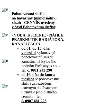
Pohotovostná služba
na
havarijný (mimoriadny)
zásah - CENNÍK uvedený
v časti Pohotovotná služba
:
- VODA, KÚRENIE - NÁHLE
PRASKNUTIE RADIÁTORA,
KANALIZÁCIA
od 01. do 15. dňa
v mesiaci
vykonávajú
pohotovostnú službu
zamestnanci Bytového
podniku Piešťany, s.r.o. -
tel. č. 0911 242 290
od 16. dňa do konca
mesiaca
je pohotovostná
služba zabezpečená
externým dodávateľom
v zmysle jeho platného
cenníka
-
tel.
č. 0907 681 226