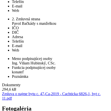
Telefón
E-mail
Web
2. Zmluvná strana
Pavol Bačkády s manželkou
IČO
DIČ
Adresa
Telefón
E-mail
Web
Meno podpisujúcej osoby
Ing. Viliam Hubinský, CSc.
Funkcia podpisujúcej osoby
konateľ
Poznámka
Dokumenty
294,6 kB
Zmluva o najme bytu c. 47-Ca-2019 - Cachticka 6826-1, byt c.
11.pdf
Fotogaléria