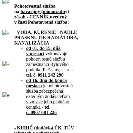
Pohotovostná služba
na
havarijný (mimoriadny)
zásah - CENNÍK uvedený
v časti Pohotovotná služba
:
- VODA, KÚRENIE - NÁHLE
PRASKNUTIE RADIÁTORA,
KANALIZÁCIA
od 01. do 15. dňa
v mesiaci
vykonávajú
pohotovostnú službu
zamestnanci Bytového
podniku Piešťany, s.r.o. -
tel. č. 0911 242 290
od 16. dňa do konca
mesiaca
je pohotovostná
služba zabezpečená
externým dodávateľom
v zmysle jeho platného
cenníka
-
tel.
č. 0907 681 226
- KURIČ (dodávka ÚK, TÚV