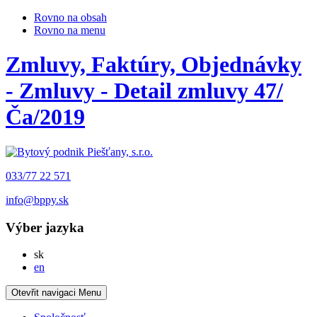
Rovno na obsah
Rovno na menu
Zmluvy, Faktúry, Objednávky
- Zmluvy - Detail zmluvy 47/
Ča/2019
033/77 22 571
info@bppy.sk
Výber jazyka
Slovensky
sk
English
en
Otevřit navigaci
Menu