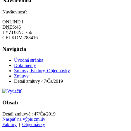
Návštevnosť
Návštevnosť:
ONLINE:
1
DNES:
46
TÝŽDEŇ:
1756
CELKOM:
788416
Navigácia
Úvodná stránka
Dokumenty
Zmluvy, Faktúry, Objednávky
Zmluvy
Detail zmluvy 47/Ča/2019
Obsah
Detail zmluvy
č.:
47/Ča/2019
Naspäť na výpis zmlúv
Faktúry
|
Objednávky