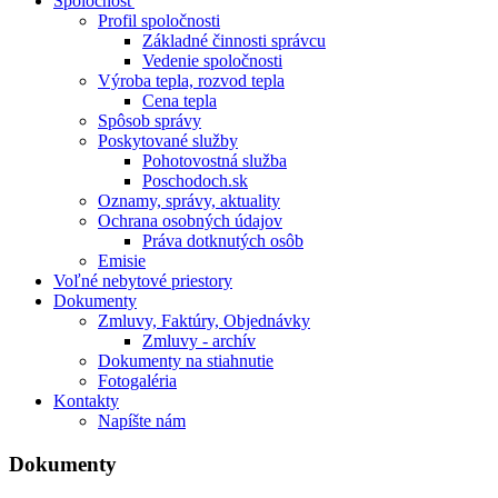
Spoločnosť
Profil spoločnosti
Základné činnosti správcu
Vedenie spoločnosti
Výroba tepla, rozvod tepla
Cena tepla
Spôsob správy
Poskytované služby
Pohotovostná služba
Poschodoch.sk
Oznamy, správy, aktuality
Ochrana osobných údajov
Práva dotknutých osôb
Emisie
Voľné nebytové priestory
Dokumenty
Zmluvy, Faktúry, Objednávky
Zmluvy - archív
Dokumenty na stiahnutie
Fotogaléria
Kontakty
Napíšte nám
Dokumenty