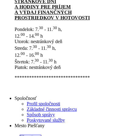
STRÁNKOVÉ DNI
A HODINY PRE PRÍJEM
A VÝDAJ FINANČNÝCH
PROSTRIEDKOV V HOTOVOSTI
30
30
Pondelok: 7.
- 11.
h,
00
00
12.
- 14.
h
Utorok: nestránkový deň
30
30
Streda: 7.
- 11.
h,
00
00
12.
- 16.
h
30
30
Štvrtok: 7.
- 11.
h
Piatok: nestránkový deň
*******************************
Spoločnosť
Profil spoločnosti
Základné činnosti správcu
Spôsob správy
Poskytované služby
Mesto Piešťany