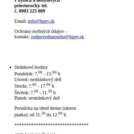
v bytoch a nebytových
priestoroch): tel.
č. 0903 225 089
Email:
info@bppy.sk
Ochrana osobných údajov -
kontakt:
zodpovednaosoba@bppy.sk
Stránkové hodiny
00
00
Pondelok: 7.
- 15.
h
Utorok: nestránkový deň
00
00
Streda: 7.
- 17.
h
00
30
Štvrtok: 7.
- 11.
h
Piatok: nestránkový deň
Prestávka na obed denne (okrem
30
00
piatka): od 11.
do 12.
h
*******************************