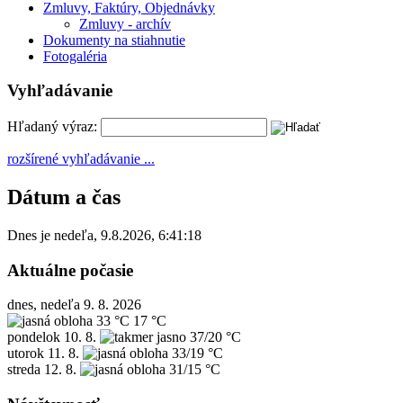
Zmluvy, Faktúry, Objednávky
Zmluvy - archív
Dokumenty na stiahnutie
Fotogaléria
Vyhľadávanie
Hľadaný výraz:
rozšírené vyhľadávanie ...
Dátum a čas
Dnes je
nedeľa
,
9.8.2026
,
6:41:18
Aktuálne počasie
dnes, nedeľa 9. 8. 2026
33 °C
17 °C
pondelok
10. 8.
37/20 °C
utorok
11. 8.
33/19 °C
streda
12. 8.
31/15 °C