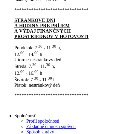
*******************************
STRÁNKOVÉ DNI
A HODINY PRE PRÍJEM
A VÝDAJ FINANČNÝCH
PROSTRIEDKOV V HOTOVOSTI
30
30
Pondelok: 7.
- 11.
h,
00
00
12.
- 14.
h
Utorok: nestránkový deň
30
30
Streda: 7.
- 11.
h,
00
00
12.
- 16.
h
30
30
Štvrtok: 7.
- 11.
h
Piatok: nestránkový deň
*******************************
Spoločnosť
Profil spoločnosti
Základné činnosti správcu
Spôsob správy