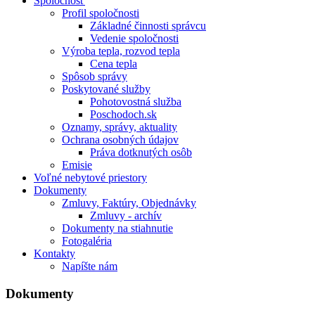
Spoločnosť
Profil spoločnosti
Základné činnosti správcu
Vedenie spoločnosti
Výroba tepla, rozvod tepla
Cena tepla
Spôsob správy
Poskytované služby
Pohotovostná služba
Poschodoch.sk
Oznamy, správy, aktuality
Ochrana osobných údajov
Práva dotknutých osôb
Emisie
Voľné nebytové priestory
Dokumenty
Zmluvy, Faktúry, Objednávky
Zmluvy - archív
Dokumenty na stiahnutie
Fotogaléria
Kontakty
Napíšte nám
Dokumenty