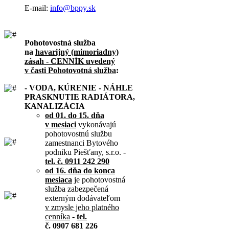
E-mail:
info@bppy.sk
Pohotovostná služba
na
havarijný (mimoriadny)
zásah - CENNÍK uvedený
v časti Pohotovotná služba
:
- VODA, KÚRENIE - NÁHLE
PRASKNUTIE RADIÁTORA,
KANALIZÁCIA
od 01. do 15. dňa
v mesiaci
vykonávajú
pohotovostnú službu
zamestnanci Bytového
podniku Piešťany, s.r.o. -
tel. č. 0911 242 290
od 16. dňa do konca
mesiaca
je pohotovostná
služba zabezpečená
externým dodávateľom
v zmysle jeho platného
cenníka
-
tel.
č. 0907 681 226