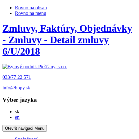
Rovno na obsah
Rovno na menu
Zmluvy, Faktúry, Objednávky
- Zmluvy - Detail zmluvy
6/U/2018
033/77 22 571
info@bppy.sk
Výber jazyka
Slovensky
sk
English
en
Otevřit navigaci
Menu