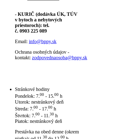
- KURIČ (dodávka ÚK, TÚV
v bytoch a nebytových
priestoroch): tel.
č. 0903 225 089
Email:
info@bppy.sk
Ochrana osobných údajov -
kontakt:
zodpovednaosoba@bppy.sk
Stránkové hodiny
00
00
Pondelok: 7.
- 15.
h
Utorok: nestránkový deň
00
00
Streda: 7.
- 17.
h
00
30
Štvrtok: 7.
- 11.
h
Piatok: nestránkový deň
Prestávka na obed denne (okrem
30
00
piatka): od 11.
do 12.
h