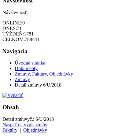
Návštevnosť
Návštevnosť:
ONLINE:
0
DNES:
71
TÝŽDEŇ:
1781
CELKOM:
788441
Navigácia
Úvodná stránka
Dokumenty
Zmluvy, Faktúry, Objednávky
Zmluvy
Detail zmluvy 6/U/2018
Obsah
Detail zmluvy
č.:
6/U/2018
Naspäť na výpis zmlúv
Faktúry
|
Objednávky