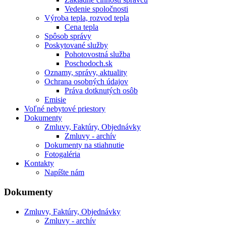
Vedenie spoločnosti
Výroba tepla, rozvod tepla
Cena tepla
Spôsob správy
Poskytované služby
Pohotovostná služba
Poschodoch.sk
Oznamy, správy, aktuality
Ochrana osobných údajov
Práva dotknutých osôb
Emisie
Voľné nebytové priestory
Dokumenty
Zmluvy, Faktúry, Objednávky
Zmluvy - archív
Dokumenty na stiahnutie
Fotogaléria
Kontakty
Napíšte nám
Dokumenty
Zmluvy, Faktúry, Objednávky
Zmluvy - archív