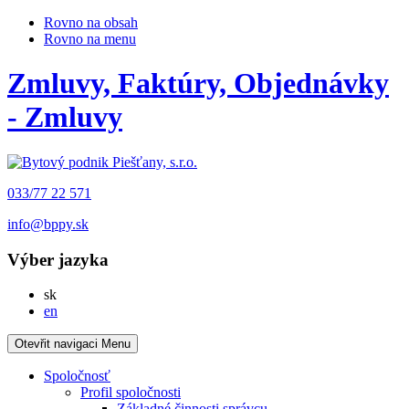
Rovno na obsah
Rovno na menu
Zmluvy, Faktúry, Objednávky
- Zmluvy
033/77 22 571
info@bppy.sk
Výber jazyka
Slovensky
sk
English
en
Otevřit navigaci
Menu
Spoločnosť
Profil spoločnosti
Základné činnosti správcu