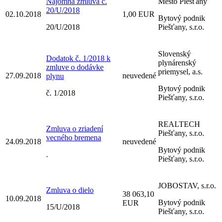
Nájomná zmluva č.
Mesto Piešťany
20/U/2018
02.10.2018
1,00 EUR
Bytový podnik
20/U/2018
Piešťany, s.r.o.
Slovenský
Dodatok č. 1/2018 k
plynárenský
zmluve o dodávke
priemysel, a.s.
27.09.2018
neuvedené
plynu
Bytový podnik
č. 1/2018
Piešťany, s.r.o.
REALTECH
Zmluva o zriadení
Piešťany, s.r.o.
vecného bremena
24.09.2018
neuvedené
Bytový podnik
.
Piešťany, s.r.o.
JOBOSTAV, s.r.o.
Zmluva o dielo
38 063,10
10.09.2018
Bytový podnik
EUR
15/U/2018
Piešťany, s.r.o.