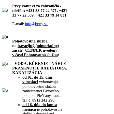
Prvý kontakt zo zahraničia -
telefón: +421 33 77 22 571, +421
33 77 22 589, +421 33 79 14 831
E-mail:
info@bppy.sk
Pohotovostná služba
na
havarijný (mimoriadny)
zásah - CENNÍK uvedený
v časti Pohotovotná služba
:
- VODA, KÚRENIE - NÁHLE
PRASKNUTIE RADIÁTORA,
KANALIZÁCIA
od 01. do 15. dňa
v mesiaci
vykonávajú
pohotovostnú službu
zamestnanci Bytového
podniku Piešťany, s.r.o. -
tel. č. 0911 242 290
od 16. dňa do konca
mesiaca
je pohotovostná
služba zabezpečená