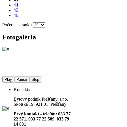
44
45
46
Počet na stránku
Fotogaléria
Play
Pause
Stop
Kontakty
Bytový podnik Piešťany, s.r.o.
Školská 19, 921 01 Piešťany
Prvý kontakt - telefón: 033 77
22 571, 033 77 22 589, 033 79
14 831