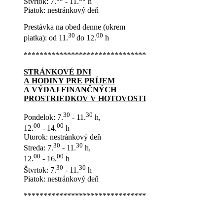
Štvrtok: 7.
- 11.
h
Piatok: nestránkový deň
Prestávka na obed denne (okrem
30
00
piatka): od 11.
do 12.
h
*******************************
STRÁNKOVÉ DNI
A HODINY PRE PRÍJEM
A VÝDAJ FINANČNÝCH
PROSTRIEDKOV V HOTOVOSTI
30
30
Pondelok: 7.
- 11.
h,
00
00
12.
- 14.
h
Utorok: nestránkový deň
30
30
Streda: 7.
- 11.
h,
00
00
12.
- 16.
h
30
30
Štvrtok: 7.
- 11.
h
Piatok: nestránkový deň
*******************************