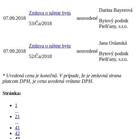
Darina Bayerová
Zmluva o nájme bytu
07.09.2018
neuvedené
Bytový podnik
53/Ča/2018
Piešťany, s.r.o.
Jana Oslanská
Zmluva o nájme bytu
07.09.2018
neuvedené
Bytový podnik
52/Ča/2018
Piešťany, s.r.o.
* Uvedená cena je konečná. V prípade, že je zmluvná strana
platcom DPH, je cena uvedená vrátane DPH.
Stránka:
1
...
21
...
41
42
43