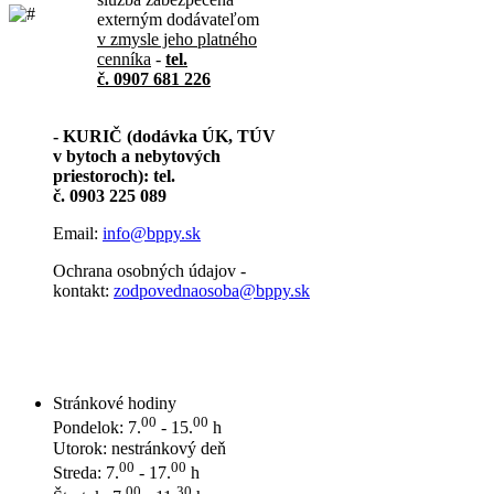
externým dodávateľom
v zmysle jeho platného
cenníka
-
tel.
č. 0907 681 226
- KURIČ (dodávka ÚK, TÚV
v bytoch a nebytových
priestoroch): tel.
č. 0903 225 089
Email:
info@bppy.sk
Ochrana osobných údajov -
kontakt:
zodpovednaosoba@bppy.sk
Stránkové hodiny
00
00
Pondelok: 7.
- 15.
h
Utorok: nestránkový deň
00
00
Streda: 7.
- 17.
h
00
30