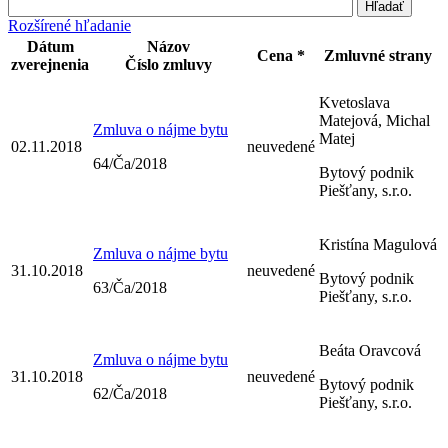
Rozšírené hľadanie
Dátum
Názov
Cena *
Zmluvné strany
zverejnenia
Číslo zmluvy
Kvetoslava
Matejová, Michal
Zmluva o nájme bytu
Matej
02.11.2018
neuvedené
64/Ča/2018
Bytový podnik
Piešťany, s.r.o.
Kristína Magulová
Zmluva o nájme bytu
31.10.2018
neuvedené
Bytový podnik
63/Ča/2018
Piešťany, s.r.o.
Beáta Oravcová
Zmluva o nájme bytu
31.10.2018
neuvedené
Bytový podnik
62/Ča/2018
Piešťany, s.r.o.