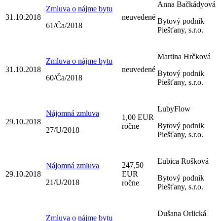
Anna Bačkádyová
Zmluva o nájme bytu
31.10.2018
neuvedené
Bytový podnik
61/Ča/2018
Piešťany, s.r.o.
Martina Hrčková
Zmluva o nájme bytu
31.10.2018
neuvedené
Bytový podnik
60/Ča/2018
Piešťany, s.r.o.
LubyFlow
Nájomná zmluva
1,00 EUR
29.10.2018
Bytový podnik
ročne
27/U/2018
Piešťany, s.r.o.
Ľubica Rošková
247,50
Nájomná zmluva
29.10.2018
EUR
Bytový podnik
21/U/2018
ročne
Piešťany, s.r.o.
Dušana Orlická
Zmluva o nájme bytu