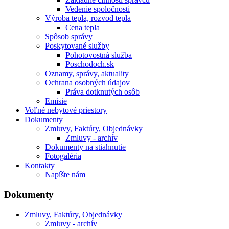
Vedenie spoločnosti
Výroba tepla, rozvod tepla
Cena tepla
Spôsob správy
Poskytované služby
Pohotovostná služba
Poschodoch.sk
Oznamy, správy, aktuality
Ochrana osobných údajov
Práva dotknutých osôb
Emisie
Voľné nebytové priestory
Dokumenty
Zmluvy, Faktúry, Objednávky
Zmluvy - archív
Dokumenty na stiahnutie
Fotogaléria
Kontakty
Napíšte nám
Dokumenty
Zmluvy, Faktúry, Objednávky
Zmluvy - archív