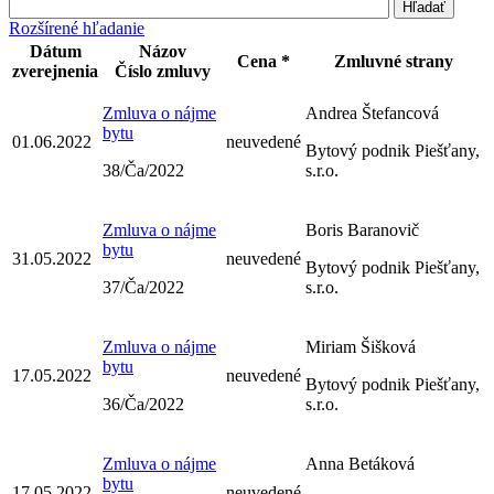
Rozšírené hľadanie
Dátum
Názov
Cena *
Zmluvné strany
zverejnenia
Číslo zmluvy
Zmluva o nájme
Andrea Štefancová
bytu
01.06.2022
neuvedené
Bytový podnik Piešťany,
38/Ča/2022
s.r.o.
Zmluva o nájme
Boris Baranovič
bytu
31.05.2022
neuvedené
Bytový podnik Piešťany,
37/Ča/2022
s.r.o.
Zmluva o nájme
Miriam Šišková
bytu
17.05.2022
neuvedené
Bytový podnik Piešťany,
36/Ča/2022
s.r.o.
Zmluva o nájme
Anna Betáková
bytu
17.05.2022
neuvedené