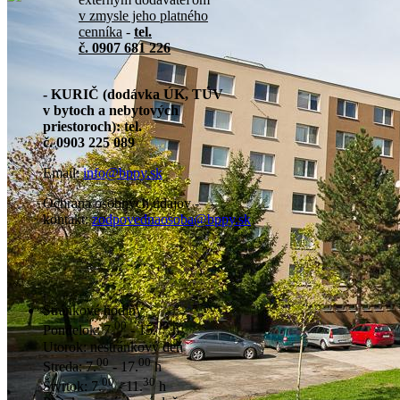
v zmysle jeho platného
cenníka
-
tel.
č. 0907 681 226
- KURIČ (dodávka ÚK, TÚV
v bytoch a nebytových
priestoroch): tel.
č. 0903 225 089
Email:
info@bppy.sk
Ochrana osobných údajov -
kontakt:
zodpovednaosoba@bppy.sk
Stránkové hodiny
00
00
Pondelok: 7.
- 15.
h
Utorok: nestránkový deň
00
00
Streda: 7.
- 17.
h
00
30
Štvrtok: 7.
- 11.
h