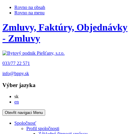
Rovno na obsah
Rovno na menu
Zmluvy, Faktúry, Objednávky
- Zmluvy
033/77 22 571
info@bppy.sk
Výber jazyka
Slovensky
sk
English
en
Otevřit navigaci
Menu
Spoločnosť
Profil spoločnosti
Základné činnosti správcu