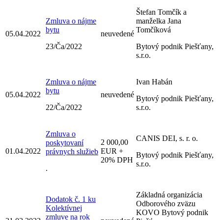
Štefan Tomčík a
Zmluva o nájme
manželka Jana
bytu
Tomčíková
05.04.2022
neuvedené
23/Ča/2022
Bytový podnik Piešťany,
s.r.o.
Zmluva o nájme
Ivan Habán
bytu
05.04.2022
neuvedené
Bytový podnik Piešťany,
22/Ča/2022
s.r.o.
Zmluva o
CANIS DEI, s. r. o.
2 000,00
poskytovaní
01.04.2022
EUR +
právnych služieb
Bytový podnik Piešťany,
20% DPH
s.r.o.
.
Základná organizácia
Dodatok č. 1 ku
Odborového zväzu
Kolektívnej
KOVO Bytový podnik
zmluve na rok