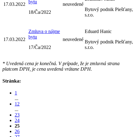
bytu
17.03.2022
neuvedené
Bytový podnik Piešťany,
18/Ča/2022
s.r.o.
Zmluva o nájme
Eduard Hanic
bytu
17.03.2022
neuvedené
Bytový podnik Piešťany,
17/Ča/2022
s.r.o.
* Uvedená cena je konečná. V prípade, že je zmluvná strana
platcom DPH, je cena uvedená vrátane DPH.
Stránka:
1
...
12
...
23
24
25
26
27