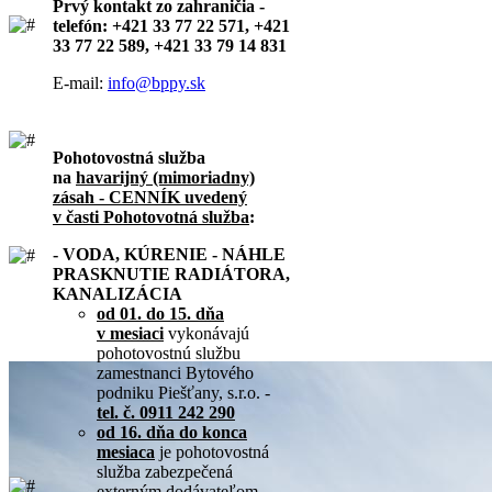
Prvý kontakt zo zahraničia -
telefón: +421 33 77 22 571, +421
33 77 22 589, +421 33 79 14 831
E-mail:
info@bppy.sk
Pohotovostná služba
na
havarijný (mimoriadny)
zásah - CENNÍK uvedený
v časti Pohotovotná služba
:
- VODA, KÚRENIE - NÁHLE
PRASKNUTIE RADIÁTORA,
KANALIZÁCIA
od 01. do 15. dňa
v mesiaci
vykonávajú
pohotovostnú službu
zamestnanci Bytového
podniku Piešťany, s.r.o. -
tel. č. 0911 242 290
od 16. dňa do konca
mesiaca
je pohotovostná
služba zabezpečená
externým dodávateľom