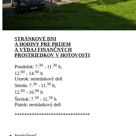
Piatok: nestránkový deň
Prestávka na obed denne (okrem
30
00
piatka): od 11.
do 12.
h
*******************************
STRÁNKOVÉ DNI
A HODINY PRE PRÍJEM
A VÝDAJ FINANČNÝCH
PROSTRIEDKOV V HOTOVOSTI
30
30
Pondelok: 7.
- 11.
h,
00
00
12.
- 14.
h
Utorok: nestránkový deň
30
30
Streda: 7.
- 11.
h,
00
00
12.
- 16.
h
30
30
Štvrtok: 7.
- 11.
h
Piatok: nestránkový deň
*******************************
Spoločnosť