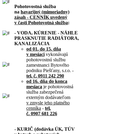
Pohotovostná služba
na
havarijný (mimoriadny)
zásah - CENNÍK uvedený
v časti Pohotovotná služba
:
- VODA, KÚRENIE - NÁHLE
PRASKNUTIE RADIÁTORA,
KANALIZÁCIA
od 01. do 15. dňa
v mesiaci
vykonávajú
pohotovostnú službu
zamestnanci Bytového
podniku Piešťany, s.r.o. -
tel. č. 0911 242 290
od 16. dňa do konca
mesiaca
je pohotovostná
služba zabezpečená
externým dodávateľom
v zmysle jeho platného
cenníka
-
tel.
č. 0907 681 226
- KURIČ (dodávka ÚK, TÚV