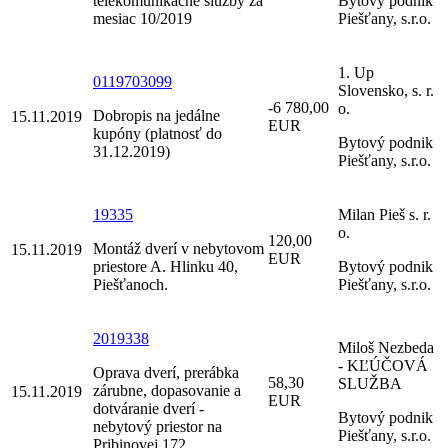
telekomunikačné služby za
Bytový podnik
mesiac 10/2019
Piešťany, s.r.o.
1. Up
0119703099
Slovensko, s. r.
-6 780,00
o.
Dobropis na jedálne
15.11.2019
EUR
kupóny (platnosť do
Bytový podnik
31.12.2019)
Piešťany, s.r.o.
19335
Milan Pieš s. r.
o.
120,00
Montáž dverí v nebytovom
15.11.2019
EUR
priestore A. Hlinku 40,
Bytový podnik
Piešťanoch.
Piešťany, s.r.o.
2019338
Miloš Nezbeda
- KĽÚČOVÁ
Oprava dverí, prerábka
58,30
SLUŽBA
zárubne, dopasovanie a
15.11.2019
EUR
dotváranie dverí -
Bytový podnik
nebytový priestor na
Piešťany, s.r.o.
Pribinovej 172