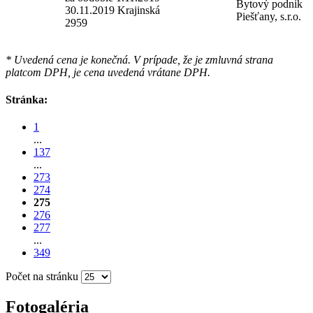
Bytový podnik
30.11.2019 Krajinská
Piešťany, s.r.o.
2959
* Uvedená cena je konečná. V prípade, že je zmluvná strana
platcom DPH, je cena uvedená vrátane DPH.
Stránka:
1
...
137
...
273
274
275
276
277
...
349
Počet na stránku
Fotogaléria