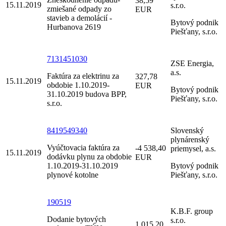
38,59
15.11.2019
s.r.o.
zmiešané odpady zo
EUR
stavieb a demolácií -
Bytový podnik
Hurbanova 2619
Piešťany, s.r.o.
7131451030
ZSE Energia,
a.s.
Faktúra za elektrinu za
327,78
15.11.2019
obdobie 1.10.2019-
EUR
Bytový podnik
31.10.2019 budova BPP,
Piešťany, s.r.o.
s.r.o.
8419549340
Slovenský
plynárenský
Vyúčtovacia faktúra za
-4 538,40
priemysel, a.s.
15.11.2019
dodávku plynu za obdobie
EUR
1.10.2019-31.10.2019
Bytový podnik
plynové kotolne
Piešťany, s.r.o.
190519
K.B.F. group
Dodanie bytových
s.r.o.
1 015,20