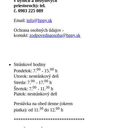
v bytoch a nebytových
priestoroch): tel.
č. 0903 225 089
Email:
info@bppy.sk
Ochrana osobných údajov -
kontakt:
zodpovednaosoba@bppy.sk
Stránkové hodiny
00
00
Pondelok: 7.
- 15.
h
Utorok: nestránkový deň
00
00
Streda: 7.
- 17.
h
00
30
Štvrtok: 7.
- 11.
h
Piatok: nestránkový deň
Prestávka na obed denne (okrem
30
00
piatka): od 11.
do 12.
h
*******************************