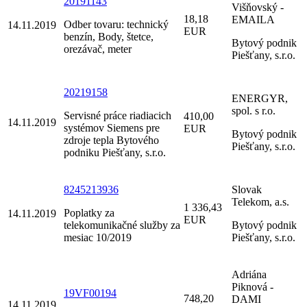
20191143
Višňovský -
18,18
EMAILA
Odber tovaru: technický
14.11.2019
EUR
benzín, Body, štetce,
Bytový podnik
orezávač, meter
Piešťany, s.r.o.
20219158
ENERGYR,
spol. s r.o.
Servisné práce riadiacich
410,00
14.11.2019
systémov Siemens pre
EUR
Bytový podnik
zdroje tepla Bytového
Piešťany, s.r.o.
podniku Piešťany, s.r.o.
8245213936
Slovak
Telekom, a.s.
1 336,43
Poplatky za
14.11.2019
EUR
telekomunikačné služby za
Bytový podnik
mesiac 10/2019
Piešťany, s.r.o.
Adriána
Piknová -
19VF00194
748,20
DAMI
14.11.2019