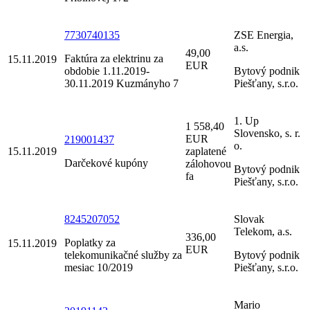
7730740135
ZSE Energia,
a.s.
49,00
Faktúra za elektrinu za
15.11.2019
EUR
obdobie 1.11.2019-
Bytový podnik
30.11.2019 Kuzmányho 7
Piešťany, s.r.o.
1. Up
1 558,40
Slovensko, s. r.
EUR
219001437
o.
15.11.2019
zaplatené
Darčekové kupóny
zálohovou
Bytový podnik
fa
Piešťany, s.r.o.
8245207052
Slovak
Telekom, a.s.
336,00
Poplatky za
15.11.2019
EUR
telekomunikačné služby za
Bytový podnik
mesiac 10/2019
Piešťany, s.r.o.
Mario