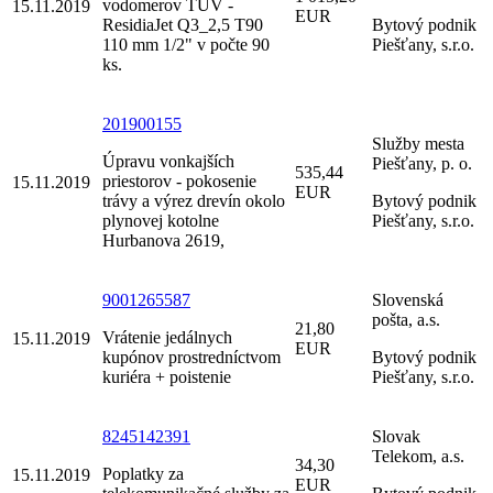
vodomerov TÚV -
15.11.2019
EUR
ResidiaJet Q3_2,5 T90
Bytový podnik
110 mm 1/2" v počte 90
Piešťany, s.r.o.
ks.
201900155
Služby mesta
Úpravu vonkajších
Piešťany, p. o.
535,44
priestorov - pokosenie
15.11.2019
EUR
trávy a výrez drevín okolo
Bytový podnik
plynovej kotolne
Piešťany, s.r.o.
Hurbanova 2619,
9001265587
Slovenská
pošta, a.s.
21,80
Vrátenie jedálnych
15.11.2019
EUR
kupónov prostredníctvom
Bytový podnik
kuriéra + poistenie
Piešťany, s.r.o.
8245142391
Slovak
Telekom, a.s.
34,30
Poplatky za
15.11.2019
EUR