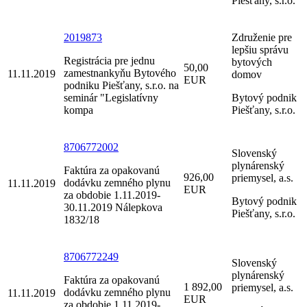
Piešťany, s.r.o.
2019873
Združenie pre
lepšiu správu
Registrácia pre jednu
bytových
50,00
zamestnankyňu Bytového
11.11.2019
domov
EUR
podniku Piešťany, s.r.o. na
seminár "Legislatívny
Bytový podnik
kompa
Piešťany, s.r.o.
8706772002
Slovenský
plynárenský
Faktúra za opakovanú
926,00
priemysel, a.s.
dodávku zemného plynu
11.11.2019
EUR
za obdobie 1.11.2019-
Bytový podnik
30.11.2019 Nálepkova
Piešťany, s.r.o.
1832/18
8706772249
Slovenský
plynárenský
Faktúra za opakovanú
1 892,00
priemysel, a.s.
dodávku zemného plynu
11.11.2019
EUR
za obdobie 1.11.2019-