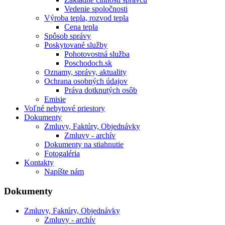
Vedenie spoločnosti
Výroba tepla, rozvod tepla
Cena tepla
Spôsob správy
Poskytované služby
Pohotovostná služba
Poschodoch.sk
Oznamy, správy, aktuality
Ochrana osobných údajov
Práva dotknutých osôb
Emisie
Voľné nebytové priestory
Dokumenty
Zmluvy, Faktúry, Objednávky
Zmluvy - archív
Dokumenty na stiahnutie
Fotogaléria
Kontakty
Napíšte nám
Dokumenty
Zmluvy, Faktúry, Objednávky
Zmluvy - archív