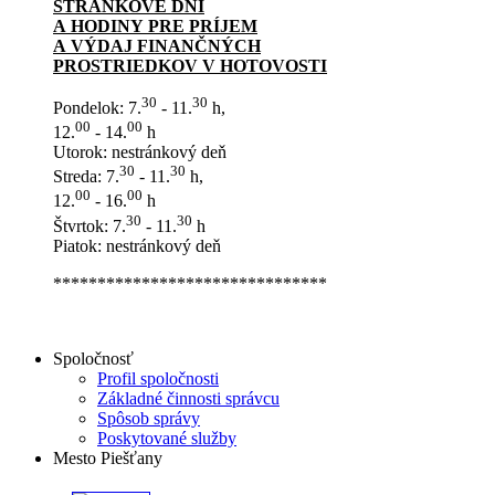
STRÁNKOVÉ DNI
A HODINY PRE PRÍJEM
A VÝDAJ FINANČNÝCH
PROSTRIEDKOV V HOTOVOSTI
30
30
Pondelok: 7.
- 11.
h,
00
00
12.
- 14.
h
Utorok: nestránkový deň
30
30
Streda: 7.
- 11.
h,
00
00
12.
- 16.
h
30
30
Štvrtok: 7.
- 11.
h
Piatok: nestránkový deň
*******************************
Spoločnosť
Profil spoločnosti
Základné činnosti správcu
Spôsob správy
Poskytované služby
Mesto Piešťany