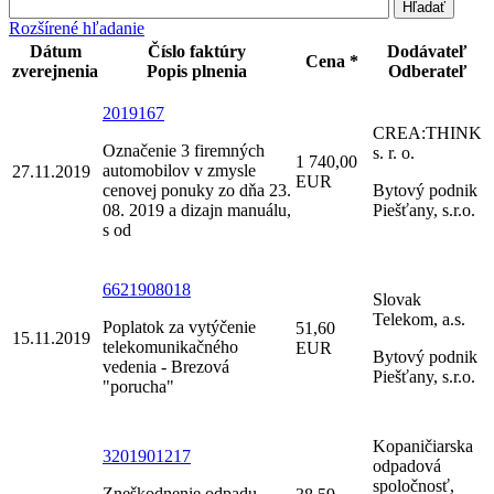
Rozšírené hľadanie
Dátum
Číslo faktúry
Dodávateľ
Cena *
zverejnenia
Popis plnenia
Odberateľ
2019167
CREA:THINK
Označenie 3 firemných
s. r. o.
1 740,00
automobilov v zmysle
27.11.2019
EUR
cenovej ponuky zo dňa 23.
Bytový podnik
08. 2019 a dizajn manuálu,
Piešťany, s.r.o.
s od
6621908018
Slovak
Telekom, a.s.
Poplatok za vytýčenie
51,60
15.11.2019
telekomunikačného
EUR
Bytový podnik
vedenia - Brezová
Piešťany, s.r.o.
"porucha"
Kopaničiarska
3201901217
odpadová
spoločnosť,
Zneškodnenie odpadu-