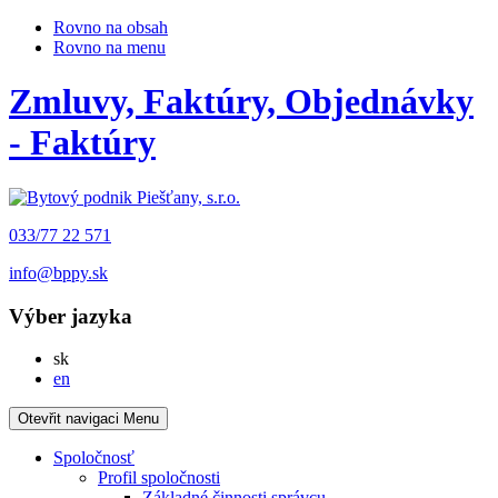
Rovno na obsah
Rovno na menu
Zmluvy, Faktúry, Objednávky
- Faktúry
033/77 22 571
info@bppy.sk
Výber jazyka
Slovensky
sk
English
en
Otevřit navigaci
Menu
Spoločnosť
Profil spoločnosti
Základné činnosti správcu