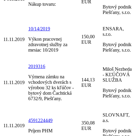
EUR
Nákup tovaru:
Bytový podnik
Piešťany, s.r.o.
10/14/2019
ENSARA,
s.r.o.
150,00
Výkon pracovnej
11.11.2019
EUR
zdravotnej služby za
Bytový podnik
mesiac 10/2019
Piešťany, s.r.o.
2019316
Miloš Nezbeda
- KĽÚČOVÁ
Výmena zámku na
144,13
SLUŽBA
vchodových dverách s
11.11.2019
EUR
výrobou 32 ks kľúčov -
Bytový podnik
bytový dom Čachtická
Piešťany, s.r.o.
6732/9, Piešťany.
SLOVNAFT,
4591224449
a.s.
350,08
11.11.2019
EUR
Príjem PHM
Bytový podnik