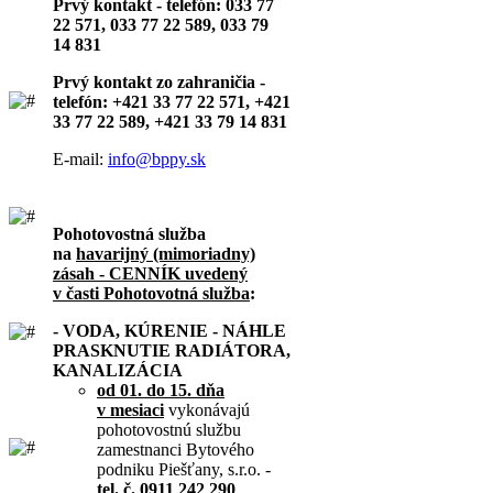
Prvý kontakt - telefón: 033 77
22 571, 033 77 22 589, 033 79
14 831
Prvý kontakt zo zahraničia -
telefón: +421 33 77 22 571, +421
33 77 22 589, +421 33 79 14 831
E-mail:
info@bppy.sk
Pohotovostná služba
na
havarijný (mimoriadny)
zásah - CENNÍK uvedený
v časti Pohotovotná služba
:
- VODA, KÚRENIE - NÁHLE
PRASKNUTIE RADIÁTORA,
KANALIZÁCIA
od 01. do 15. dňa
v mesiaci
vykonávajú
pohotovostnú službu
zamestnanci Bytového
podniku Piešťany, s.r.o. -
tel. č. 0911 242 290