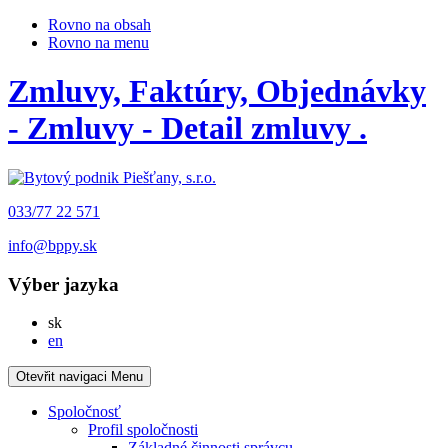
Rovno na obsah
Rovno na menu
Zmluvy, Faktúry, Objednávky
- Zmluvy - Detail zmluvy .
033/77 22 571
info@bppy.sk
Výber jazyka
Slovensky
sk
English
en
Otevřit navigaci
Menu
Spoločnosť
Profil spoločnosti
Základné činnosti správcu