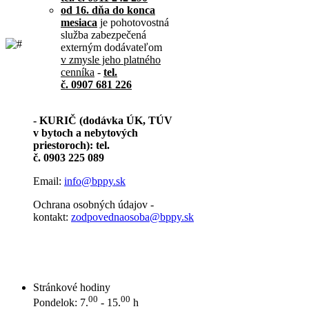
od 16. dňa do konca
mesiaca
je pohotovostná
služba zabezpečená
externým dodávateľom
v zmysle jeho platného
cenníka
-
tel.
č. 0907 681 226
- KURIČ (dodávka ÚK, TÚV
v bytoch a nebytových
priestoroch): tel.
č. 0903 225 089
Email:
info@bppy.sk
Ochrana osobných údajov -
kontakt:
zodpovednaosoba@bppy.sk
Stránkové hodiny
00
00
Pondelok: 7.
- 15.
h