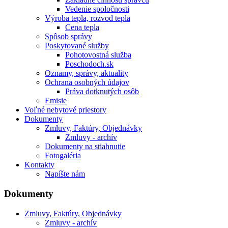
Vedenie spoločnosti
Výroba tepla, rozvod tepla
Cena tepla
Spôsob správy
Poskytované služby
Pohotovostná služba
Poschodoch.sk
Oznamy, správy, aktuality
Ochrana osobných údajov
Práva dotknutých osôb
Emisie
Voľné nebytové priestory
Dokumenty
Zmluvy, Faktúry, Objednávky
Zmluvy - archív
Dokumenty na stiahnutie
Fotogaléria
Kontakty
Napíšte nám
Dokumenty
Zmluvy, Faktúry, Objednávky
Zmluvy - archív