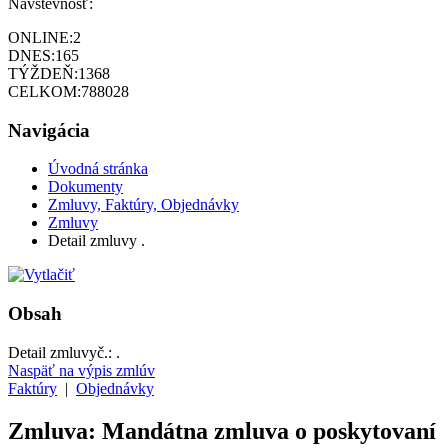
Návštevnosť:
ONLINE:
2
DNES:
165
TÝŽDEŇ:
1368
CELKOM:
788028
Navigácia
Úvodná stránka
Dokumenty
Zmluvy, Faktúry, Objednávky
Zmluvy
Detail zmluvy .
Obsah
Detail zmluvy
č.:
.
Naspäť na výpis zmlúv
Faktúry
|
Objednávky
Zmluva: Mandátna zmluva o poskytovaní